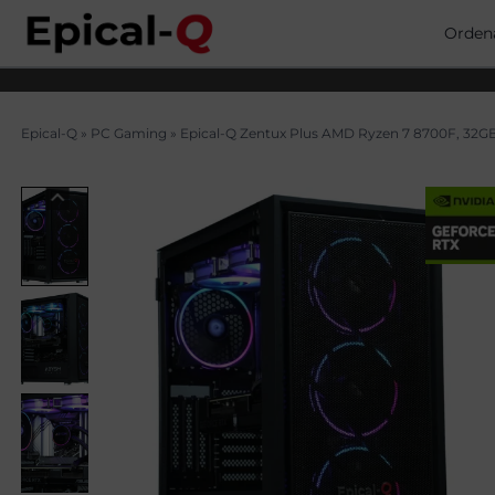
Saltar
al
Orden
contenido
Epical-Q
»
PC Gaming
»
Epical-Q Zentux Plus AMD Ryzen 7 8700F, 32GB