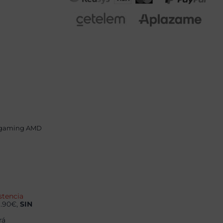
 gaming AMD
stencia
9.90€,
SIN
rá