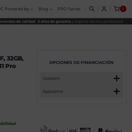
Plus
nal
al
AMD
PC Powered by
Blog
PRO Series
0
Ryzen
,00€.
,00€.
7
8700F,
nentes de calidad
,
3 años de garantía
y soporte técnico profesional
32GB,
2TB
NVME,
RTX
5060Ti
16GB
+
F, 32GB,
Windows
OPCIONES DE FINANCIACIÓN
11
1 Pro
Pro
cantidad
Cetelem
Aplazame
ibilidad