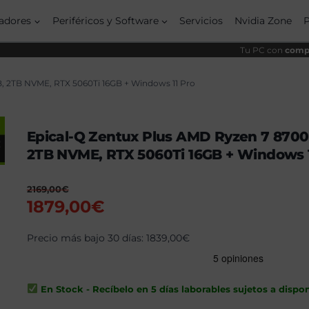
origi
actu
era:
es:
adores
Periféricos y Software
Servicios
Nvidia Zone
2169
1879
Tu PC con
compo
, 2TB NVME, RTX 5060Ti 16GB + Windows 11 Pro
Epical-Q Zentux Plus AMD Ryzen 7 8700
2TB NVME, RTX 5060Ti 16GB + Windows 1
2169,00
€
El
El
1879,00
€
precio
precio
original
Precio más bajo 30 días:
actual
1839,00
€
era:
es:
2169,00€.
1879,00€.
En Stock - Recíbelo en 5 días laborables sujetos a dispon