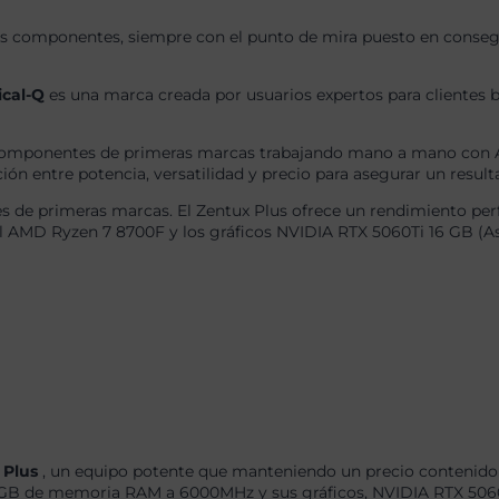
s componentes, siempre con el punto de mira puesto en consegui
ical-Q
es una marca creada por usuarios expertos para clientes b
omponentes de primeras marcas trabajando mano a mano con AS
ón entre potencia, versatilidad y precio para asegurar un result
 de primeras marcas. El Zentux Plus ofrece un rendimiento perf
l AMD Ryzen 7 8700F y los gráficos NVIDIA RTX 5060Ti 16 GB (As
 Plus
, un equipo potente que manteniendo un precio contenido 
B de memoria RAM a 6000MHz y sus gráficos, NVIDIA RTX 5060Ti