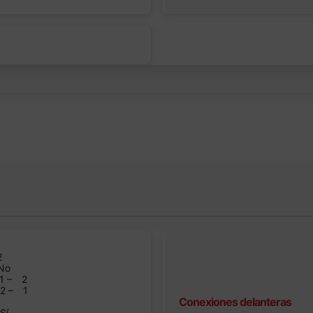
2
No
1 –
2
n2 –
1
Conexiones delanteras
Sí