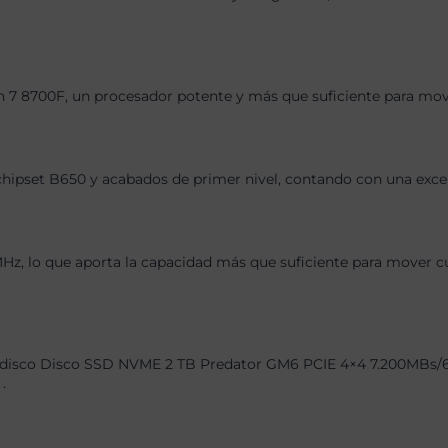
 7 8700F, un procesador potente y más que suficiente para move
chipset B650 y acabados de primer nivel, contando con una exce
 lo que aporta la capacidad más que suficiente para mover cual
disco Disco SSD NVME 2 TB Predator GM6 PCIE 4×4 7.200MBs/6.20
.