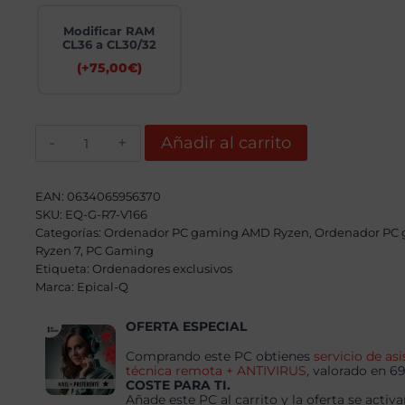
Modificar RAM
CL36 a CL30/32
(+
75,00
€
)
Epical-
Añadir al carrito
Q
Zentux
Plus
AMD
EAN:
0634065956370
Ryzen
SKU:
EQ-G-R7-V166
7
Categorías:
8700F,
Ordenador PC gaming AMD Ryzen
,
Ordenador PC
32GB,
Ryzen 7
,
PC Gaming
2TB
Etiqueta:
Ordenadores exclusivos
NVME,
Marca:
Epical-Q
RTX
5060Ti
16GB
OFERTA ESPECIAL
+
Windows
Comprando este PC obtienes
servicio de asi
11
técnica remota + ANTIVIRUS
, valorado en 6
Pro
COSTE PARA TI.
cantidad
Añade este PC al carrito y la oferta se activa