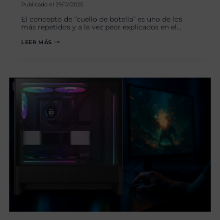
Publicado el
29/12/2025
El concepto de “cuello de botella” es uno de los
más repetidos y a la vez peor explicados en el…
¿CUELLO
LEER MÁS
DE
BOTELLA
EN
TU
PC
GAMING?
EVÍTALO
CON
NUESTRA
GUÍA
PRÁCTICA