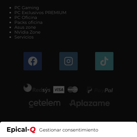
PC Gaming
PC Exclusivos PREMIUM
PC Oficina
Packs oficina
Asus zone
NVidia Zone
Servicios
Gestionar consentimiento