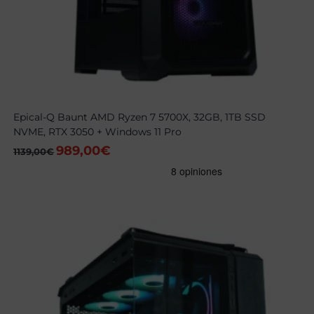
Epical-Q Baunt AMD Ryzen 7 5700X, 32GB, 1TB SSD
NVME, RTX 3050 + Windows 11 Pro
989,00
€
El
El
1139,00
€
precio
precio
original
actual
era:
es:
1139,00€.
989,00€.