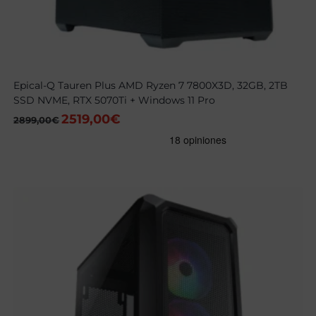
Epical-Q Tauren Plus AMD Ryzen 7 7800X3D, 32GB, 2TB
SSD NVME, RTX 5070Ti + Windows 11 Pro
2519,00
€
El
El
2899,00
€
precio
precio
original
actual
era:
es:
2899,00€.
2519,00€.