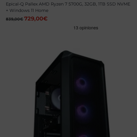
Epical-Q Pallex AMD Ryzen 7 5700G, 32GB, 1TB SSD NVME
+ Windows 11 Home
729,00
€
El
El
839,00
€
precio
precio
original
actual
era:
es:
839,00€.
729,00€.