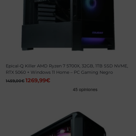
Epical-Q Killer AMD Ryzen 7 5700X, 32GB, 1TB SSD NVME,
RTX 5060 + Windows 11 Home – PC Gaming Negro
1269,99
€
El
El
1459,00
€
precio
precio
original
actual
era:
es:
1459,00€.
1269,99€.