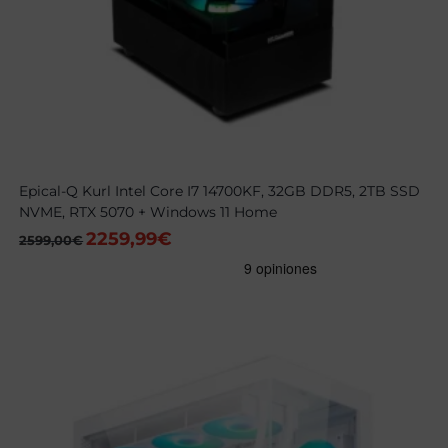
Epical-Q Kurl Intel Core I7 14700KF, 32GB DDR5, 2TB SSD
NVME, RTX 5070 + Windows 11 Home
2259,99
€
El
El
2599,00
€
precio
precio
original
actual
era:
es:
2599,00€.
2259,99€.