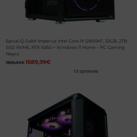
Epical-Q Oak9 Imperius Intel Core i9 12900KF, 32GB, 2TB
SSD NVME, RTX 5060 + Windows 11 Home – PC Gaming
Negro
1689,99
€
El
El
1939,00
€
precio
precio
original
actual
era:
es:
1939,00€.
1689,99€.