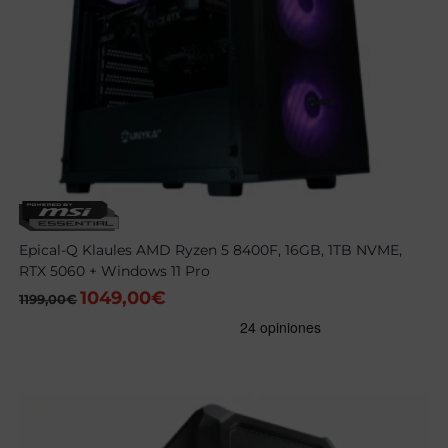
Epical-Q Klaules AMD Ryzen 5 8400F, 16GB, 1TB NVME,
RTX 5060 + Windows 11 Pro
1049,00
€
El
El
1199,00
€
precio
precio
original
actual
era:
es:
1199,00€.
1049,00€.