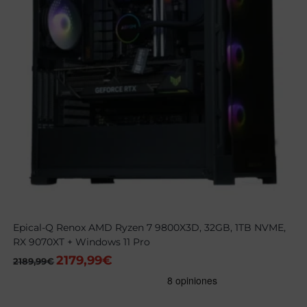
Epical-Q Renox AMD Ryzen 7 9800X3D, 32GB, 1TB NVME,
RX 9070XT + Windows 11 Pro
2179,99
€
El
El
2189,99
€
precio
precio
original
actual
era:
es:
2189,99€.
2179,99€.