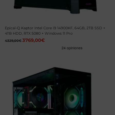
Epical-Q Kaptor Intel Core i9 14900KF, 64GB, 2TB SSD +
4TB HDD, RTX 5080 + Windows 11 Pro
3769,00
€
El
El
4329,00
€
precio
precio
original
actual
era:
es:
4329,00€.
3769,00€.