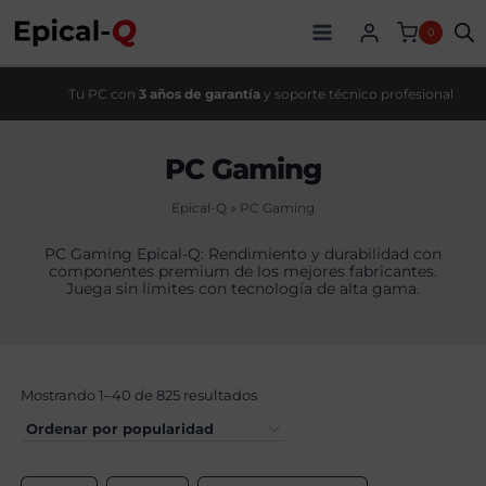
Saltar
al
0
contenido
Tu PC con
3 años de garantía
y soporte técnico profesional
PC Gaming
Epical-Q
»
PC Gaming
PC Gaming Epical-Q: Rendimiento y durabilidad con
componentes premium de los mejores fabricantes.
Juega sin límites con tecnología de alta gama.
Mostrando 1–40 de 825 resultados