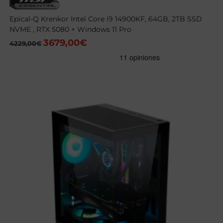
Epical-Q Krenkor Intel Core i9 14900KF, 64GB, 2TB SSD
NVME , RTX 5080 + Windows 11 Pro
3679,00
€
El
El
4229,00
€
precio
precio
original
actual
era:
es:
4229,00€.
3679,00€.