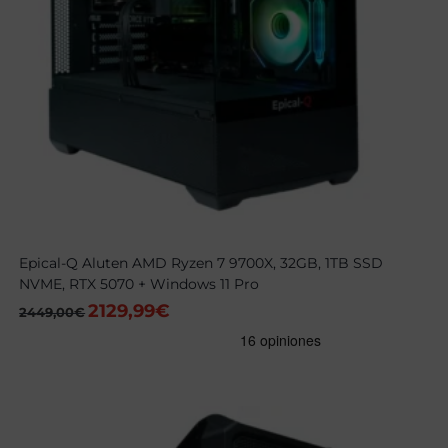
Epical-Q Aluten AMD Ryzen 7 9700X, 32GB, 1TB SSD
NVME, RTX 5070 + Windows 11 Pro
2129,99
€
El
El
2449,00
€
precio
precio
original
actual
era:
es:
2449,00€.
2129,99€.