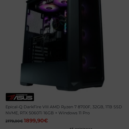
Epical-Q DarkFire VIII AMD Ryzen 7 8700F, 32GB, 1TB SSD
NVME, RTX 5060Ti 16GB + Windows 11 Pro
1899,90
€
El
El
2179,00
€
precio
precio