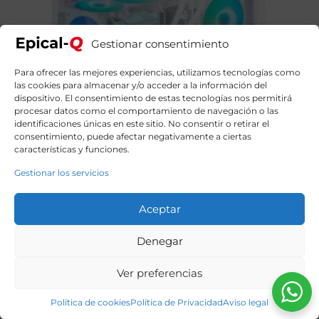
Gestionar consentimiento
Para ofrecer las mejores experiencias, utilizamos tecnologías como
las cookies para almacenar y/o acceder a la información del
dispositivo. El consentimiento de estas tecnologías nos permitirá
procesar datos como el comportamiento de navegación o las
identificaciones únicas en este sitio. No consentir o retirar el
consentimiento, puede afectar negativamente a ciertas
características y funciones.
Gestionar los servicios
Aceptar
Denegar
Epical-Q Comitt Intel Core i9 14900KF, 32GB DDR5, 2TB
SSD NVME, RTX 5070 + Windows 11 Home
Ver preferencias
2799,90
€
El
El
3219,00
€
precio
precio
original
actual
Política de cookies
Política de Privacidad
Aviso legal
era:
es: