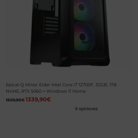
Epical-Q Minor Elder Intel Core i7 12700F, 32GB, 1TB
NVME, RTX 5060 + Windows 11 Home
1339,90
€
El
El
1509,90
€
precio
precio
original
actual
era:
es:
1509,90€.
1339,90€.