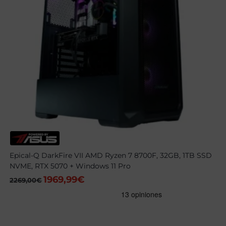
Epical-Q DarkFire VII AMD Ryzen 7 8700F, 32GB, 1TB SSD
NVME, RTX 5070 + Windows 11 Pro
1969,99
€
El
El
2269,00
€
precio
precio
original
actual
era:
es:
2269,00€.
1969,99€.