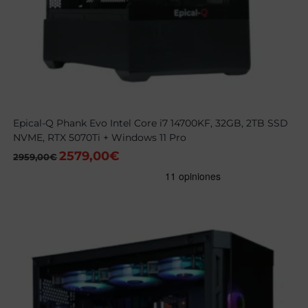
Epical-Q Phank Evo Intel Core i7 14700KF, 32GB, 2TB SSD
NVME, RTX 5070Ti + Windows 11 Pro
2579,00
€
El
El
2959,00
€
precio
precio
original
actual
era:
es:
2959,00€.
2579,00€.