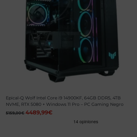
Epical-Q Wolf Intel Core i9 14900KF, 64GB DDR5, 4TB
NVME, RTX 5080 + Windows 11 Pro – PC Gaming Negro
4489,99
€
El
El
5159,00
€
precio
precio
original
actual
era:
es:
5159,00€.
4489,99€.