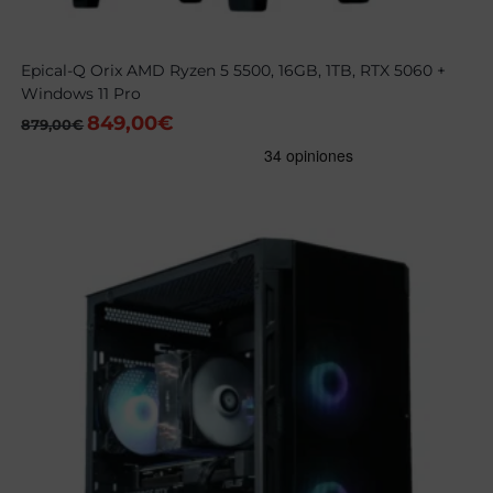
Epical-Q Orix AMD Ryzen 5 5500, 16GB, 1TB, RTX 5060 +
Windows 11 Pro
849,00
€
El
El
879,00
€
precio
precio
original
actual
era:
es:
879,00€.
849,00€.