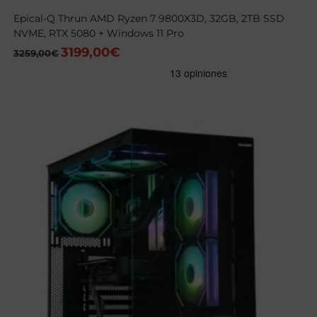
Epical-Q Thrun AMD Ryzen 7 9800X3D, 32GB, 2TB SSD
NVME, RTX 5080 + Windows 11 Pro
3199,00
€
El
El
3259,00
€
precio
precio
original
actual
era:
es:
3259,00€.
3199,00€.