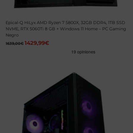
Epical-Q HiLyx AMD Ryzen 7 5800X, 32GB DDR4, 1TB SSD
NVME, RTX 5060Ti 8 GB + Windows 11 Home – PC Gaming
Negro
1429,99
€
El
El
1639,00
€
precio
precio
original
actual
era:
es:
1639,00€.
1429,99€.