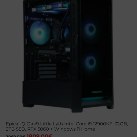
Epical-Q Oak9 Little Lyth Intel Core i9 12900KF, 32GB,
2TB SSD, RTX 5060 + Windows 11 Home
1809,00
€
El
El
2069,00
€