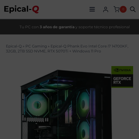
Saltar
original
actual
al
era:
es:
0
contenido
2959,00€.
2579,00€.
Tu PC con
3 años de garantía
y soporte técnico profesional
Epical-Q
»
PC Gaming
»
Epical-Q Phank Evo Intel Core i7 14700KF,
32GB, 2TB SSD NVME, RTX 5070Ti + Windows 11 Pro