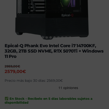
Epical-Q Phank Evo Intel Core i7 14700KF,
32GB, 2TB SSD NVME, RTX 5070Ti + Windows
11 Pro
2959,00
€
El
El
2579,00
€
precio
precio
Precio más bajo 30 días:
2569,00
€
original
actual
era:
es:
2959,00€.
2579,00€.
En Stock - Recíbelo en 5 días laborables sujetos a
disponibilidad