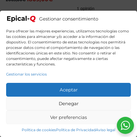
precio
precio
original
actual
era:
es:
Gestionar consentimiento
2069,00€.
1809,00€.
Para ofrecer las mejores experiencias, utilizamos tecnologías como
las cookies para almacenar y/o acceder a la información del
dispositivo. El consentimiento de estas tecnologías nos permitirá
procesar datos como el comportamiento de navegación o las
identificaciones únicas en este sitio. No consentir o retirar el
consentimiento, puede afectar negativamente a ciertas
características y funciones.
Gestionar los servicios
Aceptar
Denegar
Ver preferencias
Política de cookies
Política de Privacidad
Aviso legal