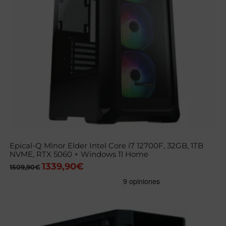
Epical-Q Minor Elder Intel Core i7 12700F, 32GB, 1TB
NVME, RTX 5060 + Windows 11 Home
1339,90
€
El
El
1509,90
€
precio
precio
original
actual
era:
es:
1509,90€.
1339,90€.