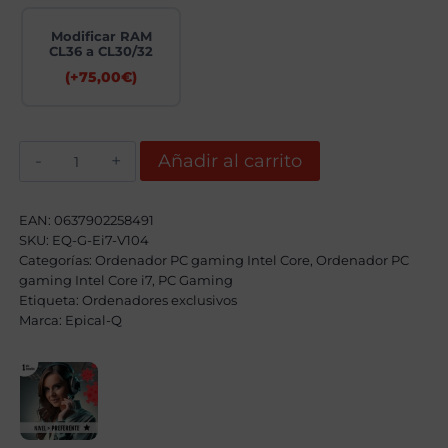
Modificar RAM
CL36 a CL30/32
(+
75,00
€
)
Epical-
Añadir al carrito
Q
Phank
Evo
Intel
EAN:
0637902258491
Core
SKU:
EQ-G-Ei7-V104
i7
Categorías:
14700KF,
Ordenador PC gaming Intel Core
,
Ordenador PC
32GB,
gaming Intel Core i7
,
PC Gaming
2TB
Etiqueta:
Ordenadores exclusivos
SSD
Marca:
Epical-Q
NVME,
RTX
5070Ti
+
Windows
11
Pro
cantidad