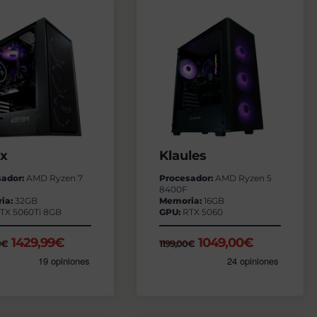
yx
Klaules
sador:
AMD Ryzen 7
Procesador:
AMD Ryzen 5
8400F
ia:
32GB
Memoria:
16GB
TX 5060Ti 8GB
GPU:
RTX 5060
El
El
El
El
1429,99
€
1049,00
€
0
€
1199,00
€
precio
precio
precio
precio
original
actual
original
actual
era:
es:
era:
es:
1639,00€.
1429,99€.
1199,00€.
1049,00€