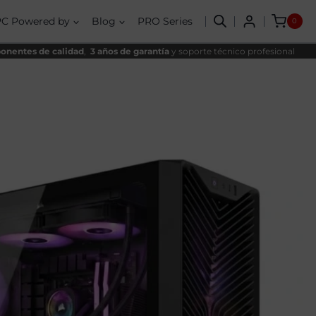
PC Powered by
Blog
PRO Series
0
nentes de calidad
,
3 años de garantía
y soporte técnico profesional