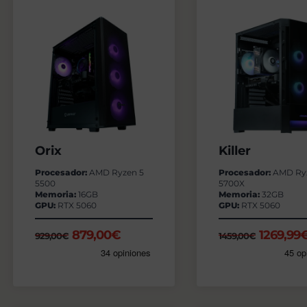
Orix
Killer
Procesador:
AMD Ryzen 5
Procesador:
AMD Ry
5500
5700X
Memoria:
16GB
Memoria:
32GB
GPU:
RTX 5060
GPU:
RTX 5060
El
El
El
879,00
€
1269,99
929,00
€
1459,00
€
precio
precio
precio
original
actual
origina
era:
es:
era:
929,00€.
879,00€.
1459,0