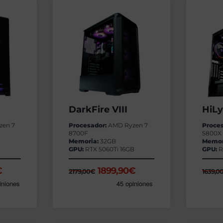
DarkFire VIII
HiL
zen 7
Procesador:
AMD Ryzen 7
Proce
8700F
5800X
Memoria:
32GB
Memor
GPU:
RTX 5060Ti 16GB
GPU:
R
El
El
El
€
1899,90
€
2179,00
€
1639,0
precio
precio
precio
l
actual
original
actual
es:
era:
es:
0€.
1269,99€.
2179,00€.
1899,90€.