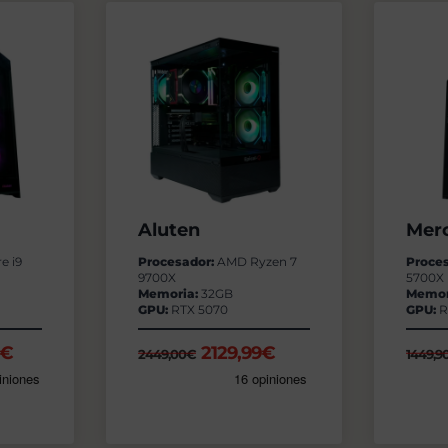
Aluten
Mer
e i9
Procesador:
AMD Ryzen 7
Proce
9700X
5700X
Memoria:
32GB
Memor
GPU:
RTX 5070
GPU:
R
El
El
El
€
2129,99
€
2449,00
€
1449,9
precio
precio
precio
l
actual
original
actual
es:
era:
es:
0€.
3769,00€.
2449,00€.
2129,99€.