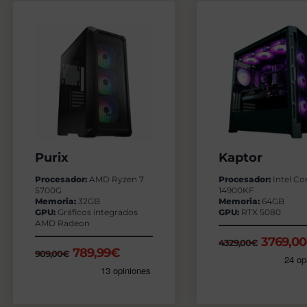
Purix
Kaptor
Procesador:
AMD Ryzen 7
Procesador:
Intel Cor
5700G
14900KF
Memoria:
32GB
Memoria:
64GB
GPU:
Gráficos integrados
GPU:
RTX 5080
AMD Radeon
El
3769,00
4329,00
€
El
El
789,99
€
909,00
€
precio
precio
precio
origina
original
actual
era:
era:
es:
4329,0