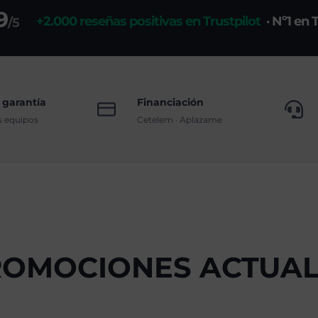
9
+2.000 reseñas positivas en Trustpilot
· Nº1 en 
/5
 garantía
Financiación
s equipos
Cetelem · Aplazame
ROMOCIONES ACTUAL