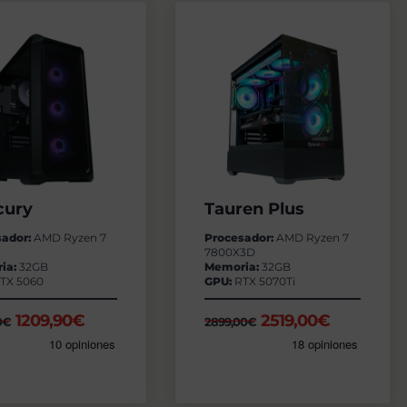
cury
Tauren Plus
sador:
AMD Ryzen 7
Procesador:
AMD Ryzen 7
7800X3D
ia:
32GB
Memoria:
32GB
TX 5060
GPU:
RTX 5070Ti
El
El
El
El
1209,90
€
2519,00
€
0
€
2899,00
€
precio
precio
precio
precio
original
actual
original
actual
era:
es:
era:
es:
1449,90€.
1209,90€.
2899,00€.
2519,00€