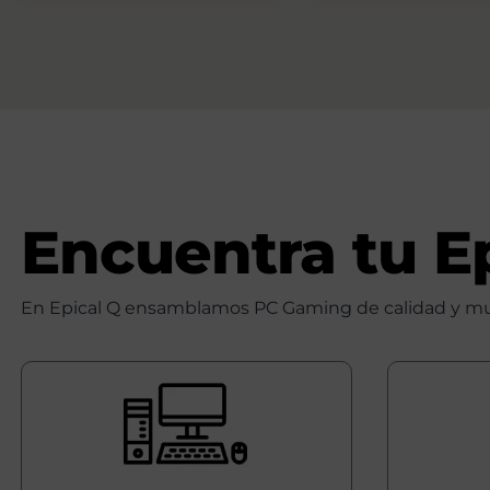
909,00€.
789,99€.
Encuentra tu E
En Epical Q ensamblamos PC Gaming de calidad y muy