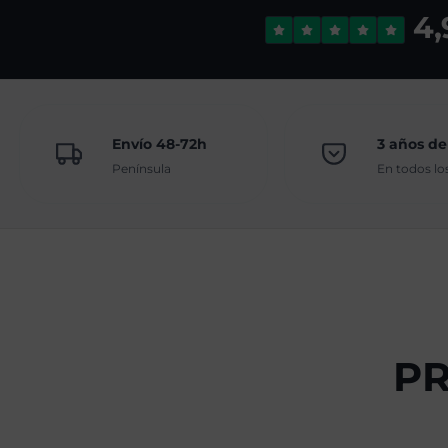
4,
Envío 48-72h
3 años de
Península
En todos lo
P