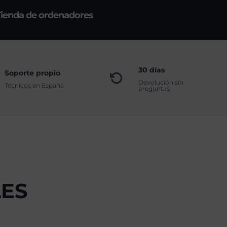
Tienda de ordenadores
30 días
Soporte propio
Devolución sin
Técnicos en España
preguntas
ES