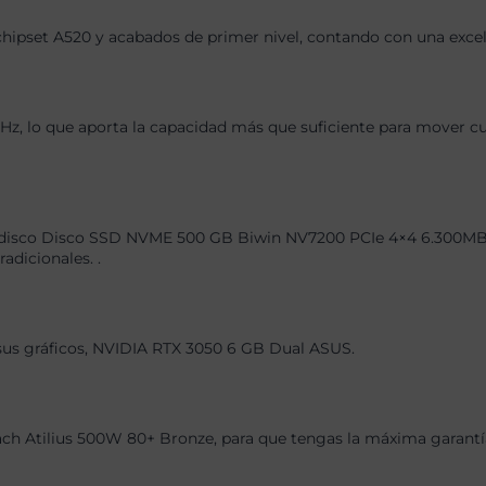
chipset A520 y acabados de primer nivel, contando con una exce
 lo que aporta la capacidad más que suficiente para mover cual
disco Disco SSD NVME 500 GB Biwin NV7200 PCIe 4×4 6.300MBs/3.
adicionales. .
 sus gráficos, NVIDIA RTX 3050 6 GB Dual ASUS.
h Atilius 500W 80+ Bronze, para que tengas la máxima garantía 