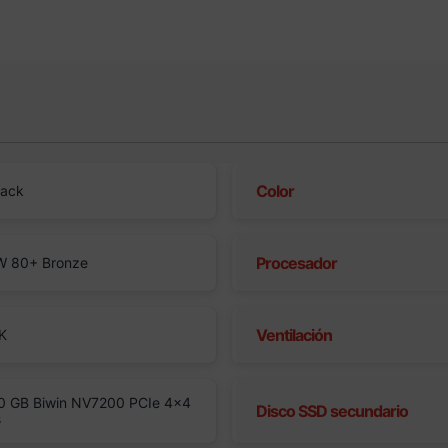
Color
lack
Procesador
0W 80+ Bronze
Ventilación
K
0 GB Biwin NV7200 PCIe 4×4
Disco SSD secundario
s