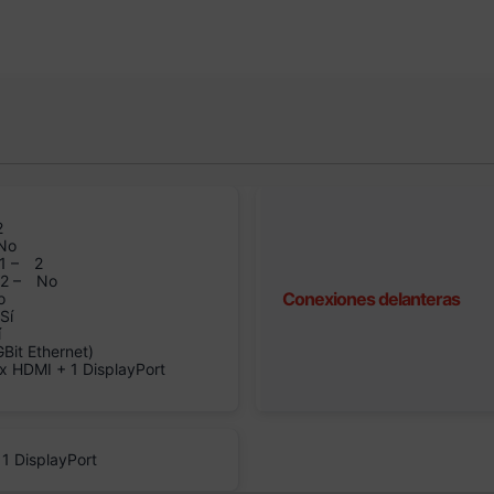
2
No
1 –
2
n2 –
No
Conexiones delanteras
o
Sí
í
it Ethernet)
 x HDMI + 1 DisplayPort
 1 DisplayPort