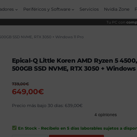
ori
act
era:
es:
adores
Periféricos y Software
Servicios
Nvidia Zone
739
649
Tu PC con
compo
, 500GB SSD NVME, RTX 3050 + Windows 11 Pro
Epical-Q Little Koren AMD Ryzen 5 4500,
500GB SSD NVME, RTX 3050 + Windows 1
739,00
€
El
El
649,00
€
precio
precio
original
Precio más bajo 30 días:
actual
639,00
€
era:
es:
739,00€.
649,00€.
En Stock - Recíbelo en 5 días laborables sujetos a dispon