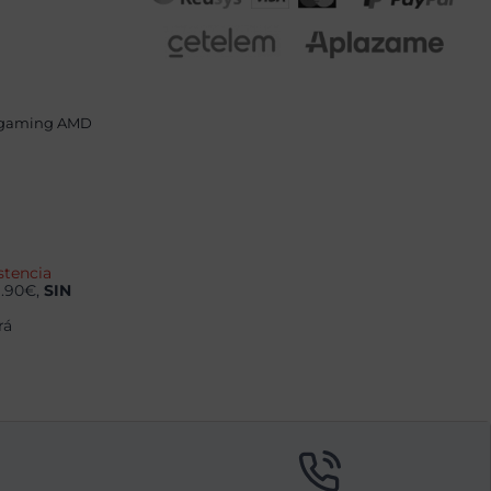
 gaming AMD
stencia
9.90€,
SIN
rá