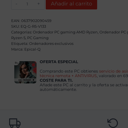
Epical-
Añadir al carrito
Q
Little
Koren
AMD
EAN:
0637902090459
Ryzen
SKU:
EQ-G-R5-V133
5
Categorías:
4500,
Ordenador PC gaming AMD Ryzen
,
Ordenador PC
16GB,
Ryzen 5
,
PC Gaming
500GB
Etiqueta:
Ordenadores exclusivos
SSD
Marca:
Epical-Q
NVME,
RTX
3050
OFERTA ESPECIAL
+
Windows
Comprando este PC obtienes
servicio de asi
11
técnica remota + ANTIVIRUS
, valorado en 6
Pro
COSTE PARA TI.
cantidad
Añade este PC al carrito y la oferta se activa
automáticamente.