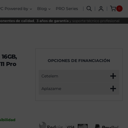
Koren
ginal
ual
AMD
PC Powered by
Blog
PRO Series
0
Ryzen
,00€.
,00€.
5
4500,
nentes de calidad
,
3 años de garantía
y soporte técnico profesional
16GB,
500GB
SSD
NVME,
RTX
3050
+
 16GB,
Windows
OPCIONES DE FINANCIACIÓN
11
1 Pro
Pro
cantidad
Cetelem
Aplazame
ibilidad