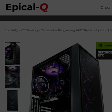
Saltar
al
Orden
contenido
Epical-Q
»
PC Gaming
»
Ordenador PC gaming AMD Ryzen
»
Epical-Q 