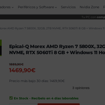
origi
actua
era:
es:
adores
Periféricos y Software
Servicios
Nvidia Zone
1889,
1469
Tu PC con
compo
Morex AMD Ryzen 7 5800X, 32GB, 2TB NVME, RTX 5060Ti 8 GB + Windows 1
Epical-Q Morex AMD Ryzen 7 5800X, 32G
NVME, RTX 5060Ti 8 GB + Windows 11 H
1889,90
€
El
El
1469,90
€
precio
precio
original
Precio más bajo 30 días:
actual
1469,90
€
era:
es:
1889,90€.
1469,90€.
En Stock - Recíbelo en 4 días laborables