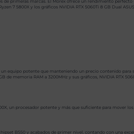
 de primeras marcas. El Morex ofrece un rendimiento perfecto 
Ryzen 7 5800X y los gráficos NVIDIA RTX 5060Ti 8 GB Dual ASUS
, un equipo potente que manteniendo un precio contenido para s
B de memoria RAM a 3200MHz y sus gráficos, NVIDIA RTX 5060Ti
0X, un procesador potente y más que suficiente para mover los 
chipset B550 y acabados de primer nivel, contando con una exce