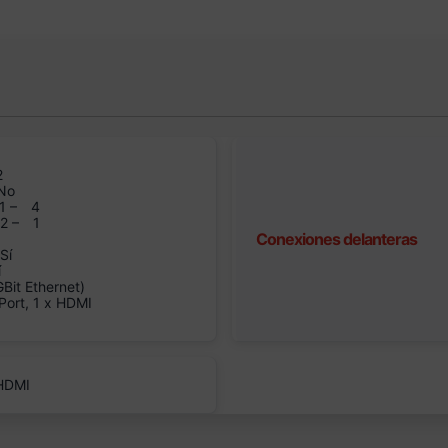
2
No
1 –
4
n2 –
1
Conexiones delanteras
Sí
í
it Ethernet)
Port, 1 x HDMI
 HDMI