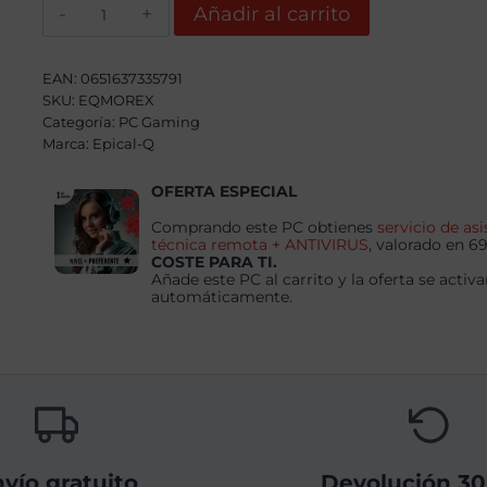
Epical-
Añadir al carrito
Q
Morex
AMD
Ryzen
EAN:
0651637335791
7
SKU:
EQMOREX
5800X,
Categoría:
32GB,
PC Gaming
2TB
Marca:
Epical-Q
NVME,
RTX
OFERTA ESPECIAL
5060Ti
8
GB
Comprando este PC obtienes
servicio de asi
+
técnica remota + ANTIVIRUS
, valorado en 6
Windows
COSTE PARA TI.
11
Añade este PC al carrito y la oferta se activa
Home
automáticamente.
cantidad
vío gratuito
Devolución 30