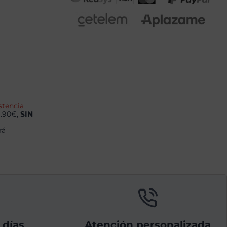
stencia
9.90€,
SIN
rá
 días
Atención personalizada