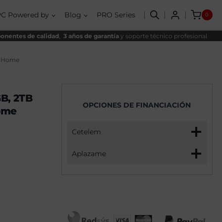
AMD
nal
l
Ryzen
PC Powered by
Blog
PRO Series
0
7
90€.
,90€.
5800X,
32GB,
nentes de calidad
,
3 años de garantía
y soporte técnico profesional
2TB
NVME,
RTX
1 Home
5060Ti
8
GB
+
B, 2TB
Windows
OPCIONES DE FINANCIACIÓN
11
ome
Home
cantidad
Cetelem
Aplazame