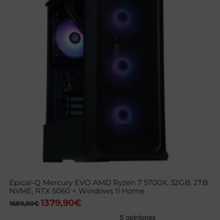
Epical-Q Mercury EVO AMD Ryzen 7 5700X, 32GB, 2TB
NVME, RTX 5060 + Windows 11 Home
1379,90
€
El
El
1689,90
€
precio
precio
original
actual