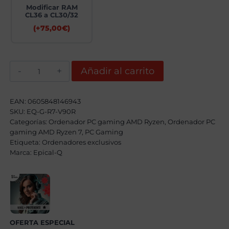
Modificar RAM
CL36 a CL30/32
(+
75,00
€
)
Epical-
Añadir al carrito
Q
Wutt
AMD
Ryzen
EAN:
0605848146943
7
SKU:
EQ-G-R7-V90R
7800X3D,
Categorías:
32GB,
Ordenador PC gaming AMD Ryzen
,
Ordenador PC
1TB
gaming AMD Ryzen 7
,
PC Gaming
SSD
Etiqueta:
Ordenadores exclusivos
NVME,
Marca:
Epical-Q
RTX
5070
+
Windows
11
Pro
cantidad
OFERTA ESPECIAL