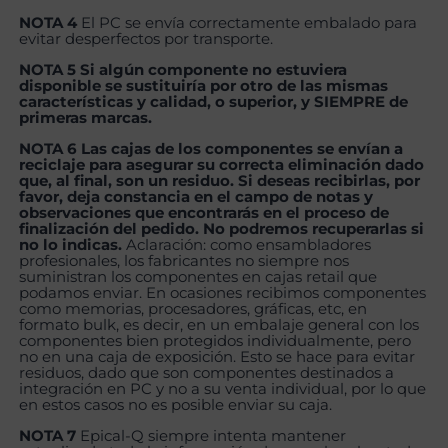
NOTA 4
El PC se envía correctamente embalado para
evitar desperfectos por transporte.
NOTA 5 Si algún componente no estuviera
disponible se sustituiría por otro de las mismas
características y calidad, o superior, y SIEMPRE de
primeras marcas.
NOTA 6 Las cajas de los componentes se envían a
reciclaje para asegurar su correcta eliminación dado
que, al final, son un residuo. Si deseas recibirlas, por
favor, deja constancia en el campo de notas y
observaciones que encontrarás en el proceso de
finalización del pedido. No podremos recuperarlas si
no lo indicas.
Aclaración: como ensambladores
profesionales, los fabricantes no siempre nos
suministran los componentes en cajas retail que
podamos enviar. En ocasiones recibimos componentes
como memorias, procesadores, gráficas, etc, en
formato bulk, es decir, en un embalaje general con los
componentes bien protegidos individualmente, pero
no en una caja de exposición. Esto se hace para evitar
residuos, dado que son componentes destinados a
integración en PC y no a su venta individual, por lo que
en estos casos no es posible enviar su caja.
NOTA 7
Epical-Q siempre intenta mantener