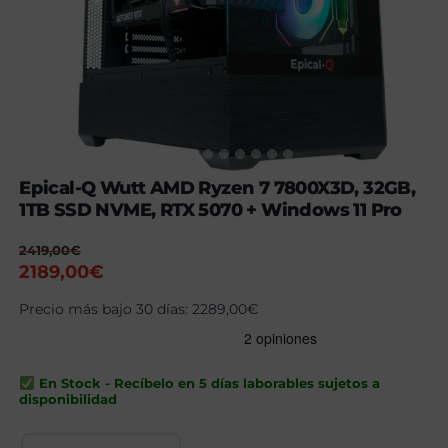
Epical-Q Wutt AMD Ryzen 7 7800X3D, 32GB,
1TB SSD NVME, RTX 5070 + Windows 11 Pro
2419,00
€
El
El
2189,00
€
precio
precio
Precio más bajo 30 días:
2289,00
€
original
actual
era:
es:
2419,00€.
2189,00€.
En Stock - Recíbelo en 5 días laborables sujetos a
disponibilidad