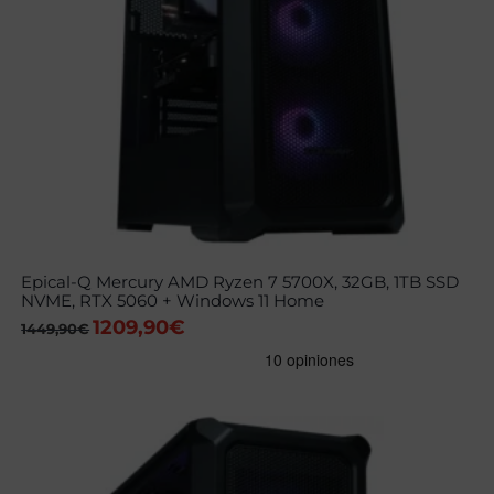
Epical-Q Mercury AMD Ryzen 7 5700X, 32GB, 1TB SSD
NVME, RTX 5060 + Windows 11 Home
1209,90
€
El
El
1449,90
€
precio
precio
original
actual
era:
es:
1449,90€.
1209,90€.