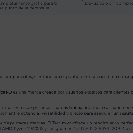
ompletamente gratis para ti
Devuélvelo sin complic
er punto de la península.
s componentes, siempre con el punto de mira puesto en consegui
ical-Q
es una marca creada por usuarios expertos para clientes b
omponentes de primeras marcas trabajando mano a mano con AS
ón entre potencia, versatilidad y precio para asegurar un result
 de primeras marcas. El Terrux-W ofrece un rendimiento perfec
el AMD Ryzen 7 5700X y los gráficos NVIDIA RTX 5070 12GB Asus 