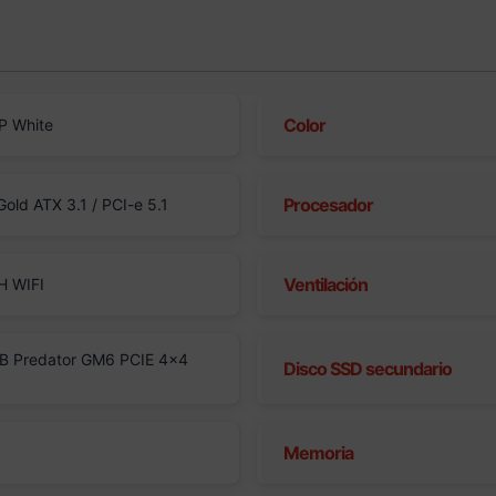
Color
P White
Procesador
ld ATX 3.1 / PCI-e 5.1
Ventilación
H WIFI
B Predator GM6 PCIE 4×4
Disco SSD secundario
Memoria