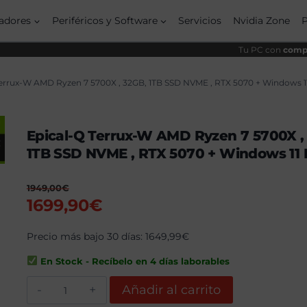
origi
actu
era:
es:
adores
Periféricos y Software
Servicios
Nvidia Zone
1949
1699
Tu PC con
compo
Terrux-W AMD Ryzen 7 5700X , 32GB, 1TB SSD NVME , RTX 5070 + Windows 1
Epical-Q Terrux-W AMD Ryzen 7 5700X ,
1TB SSD NVME , RTX 5070 + Windows 11 
1949,00
€
El
El
1699,90
€
precio
precio
original
Precio más bajo 30 días:
actual
1649,99
€
era:
es:
En Stock - Recíbelo en 4 días laborables
1949,00€.
1699,90€.
Epical-
Añadir al carrito
Q
Terrux-