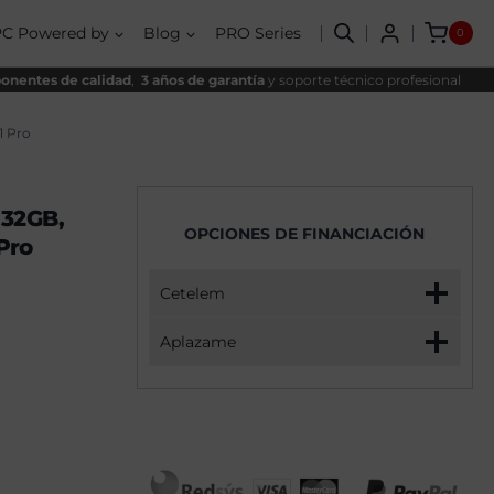
W
nal
al
AMD
PC Powered by
Blog
PRO Series
0
Ryzen
,00€.
,90€.
7
5700X
nentes de calidad
,
3 años de garantía
y soporte técnico profesional
,
32GB,
1TB
1 Pro
SSD
NVME
,
RTX
 32GB,
5070
OPCIONES DE FINANCIACIÓN
+
Pro
Windows
11
Pro
Cetelem
cantidad
Aplazame