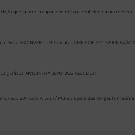
 lo que aporta la capacidad más que suficiente para mover cual
co Disco SSD NVME 1 TB Predator GM6 PCIE 4×4 7.200MBs/6.200MB
 sus gráficos, NVIDIA RTX 5070 12GB Asus Dual.
GR850 80+ Gold ATX 3.1 / PCI-e 5.1, para que tengas la máxima g