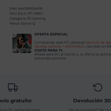
W
AMD
EAN:
8447691046191
Ryzen
SKU:
EQ-G-R7-V398-1
7
Categoría:
5700X
PC Gaming
,
Marca:
Epical-Q
32GB,
1TB
OFERTA ESPECIAL
SSD
NVME
,
Comprando este PC obtienes
servicio de asi
RTX
técnica remota + ANTIVIRUS
, valorado en 6
5070
COSTE PARA TI.
+
Añade este PC al carrito y la oferta se activa
Windows
automáticamente.
11
Pro
cantidad
vío gratuito
Devolución 30
s tu PC perfectamente
¿No te convence? No te 