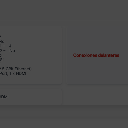
2
No
1 –
4
n2 –
No
Conexiones delanteras
o
Sí
í
5 GBit Ethernet)
Port, 1 x HDMI
 HDMI