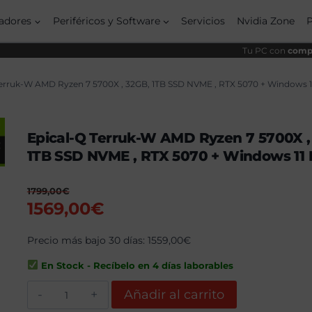
origi
actu
era:
es:
adores
Periféricos y Software
Servicios
Nvidia Zone
1799
1569
Tu PC con
compo
Terruk-W AMD Ryzen 7 5700X , 32GB, 1TB SSD NVME , RTX 5070 + Windows 1
Epical-Q Terruk-W AMD Ryzen 7 5700X ,
1TB SSD NVME , RTX 5070 + Windows 11 
1799,00
€
El
El
1569,00
€
precio
precio
original
Precio más bajo 30 días:
actual
1559,00
€
era:
es:
En Stock - Recíbelo en 4 días laborables
1799,00€.
1569,00€.
Epical-
Añadir al carrito
Q
Terruk-