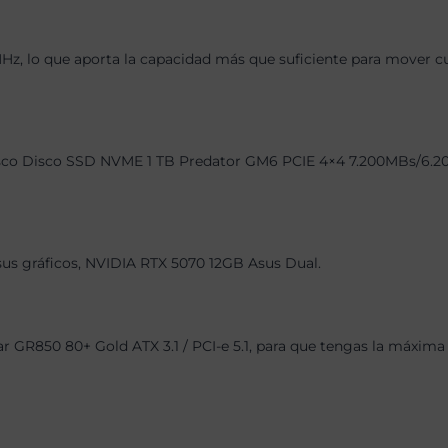
 lo que aporta la capacidad más que suficiente para mover cual
co Disco SSD NVME 1 TB Predator GM6 PCIE 4×4 7.200MBs/6.200MB
 sus gráficos, NVIDIA RTX 5070 12GB Asus Dual.
GR850 80+ Gold ATX 3.1 / PCI-e 5.1, para que tengas la máxima g