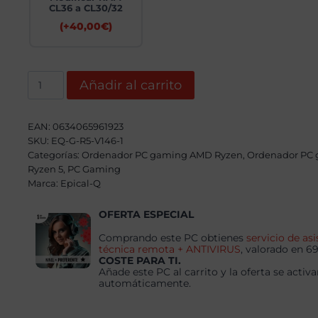
CL36 a CL30/32
(+
40,00
€
)
Epical-
Añadir al carrito
Q
Little
Promka
AMD
EAN:
0634065961923
Ryzen
SKU:
EQ-G-R5-V146-1
5
8400F,
Categorías:
Ordenador PC gaming AMD Ryzen
,
Ordenador PC
16GB,
Ryzen 5
,
PC Gaming
1TB
Marca:
Epical-Q
NVME,
RTX
5060
OFERTA ESPECIAL
+
Windows
Comprando este PC obtienes
servicio de asi
11
técnica remota + ANTIVIRUS
, valorado en 6
Pro
COSTE PARA TI.
cantidad
Añade este PC al carrito y la oferta se activa
automáticamente.