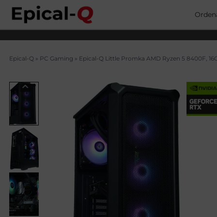
Saltar
al
Orden
contenido
Epical-Q
»
PC Gaming
»
Epical-Q Little Promka AMD Ryzen 5 8400F, 16