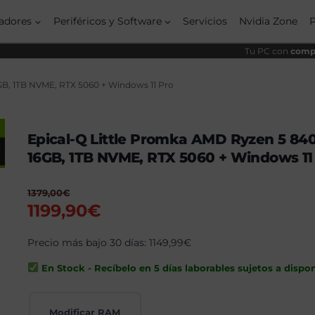
adores
Periféricos y Software
Servicios
Nvidia Zone
Tu PC con
compo
GB, 1TB NVME, RTX 5060 + Windows 11 Pro
Epical-Q Little Promka AMD Ryzen 5 84
16GB, 1TB NVME, RTX 5060 + Windows 11
1379,00
€
El
El
1199,90
€
precio
precio
original
Precio más bajo 30 días:
actual
1149,99
€
era:
es:
En Stock - Recíbelo en 5 días laborables sujetos a dispon
1379,00€.
1199,90€.
Modificar RAM