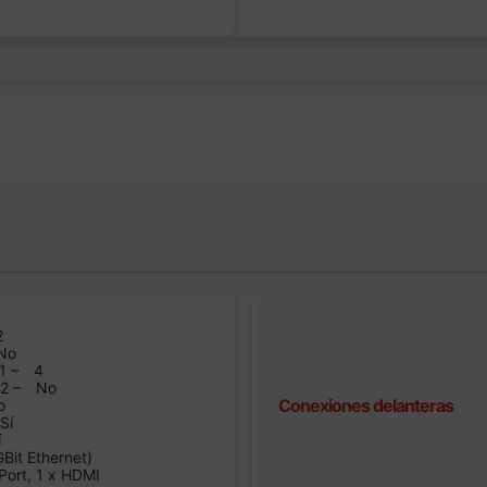
2
No
1 –
4
n2 –
No
Conexiones delanteras
o
Sí
í
it Ethernet)
Port, 1 x HDMI