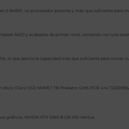
en 5 8400F, un procesador potente y más que suficiente para mov
chipset A620 y acabados de primer nivel, contando con una exce
 lo que aporta la capacidad más que suficiente para mover cual
n disco Disco SSD NVME 1 TB Predator GM6 PCIE 4×4 7.200MBs/6.2
.
 sus gráficos, NVIDIA RTX 5060 8 GB MSI Ventus.