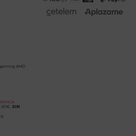
 gaming AMD
stencia
9.90€,
SIN
rá