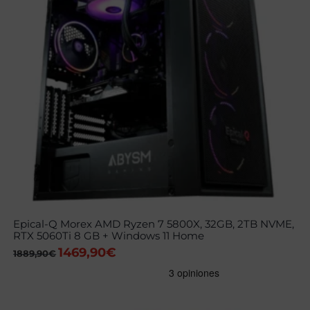
Epical-Q Morex AMD Ryzen 7 5800X, 32GB, 2TB NVME,
RTX 5060Ti 8 GB + Windows 11 Home
1469,90
€
El
El
1889,90
€
precio
precio
original
actual
era:
es:
1889,90€.
1469,90€.