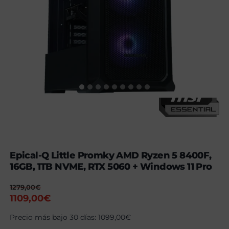
Epical-Q Little Promky AMD Ryzen 5 8400F,
16GB, 1TB NVME, RTX 5060 + Windows 11 Pro
1279,00
€
El
El
1109,00
€
precio
precio
Precio más bajo 30 días:
1099,00
€
original
actual