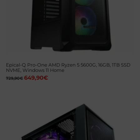
Epical-Q Pro-One AMD Ryzen 5 5600G, 16GB, 1TB SSD
NVME, Windows 11 Home
649,90
€
El
El
729,90
€
precio
precio
original
actual
era:
es:
729,90€.
649,90€.