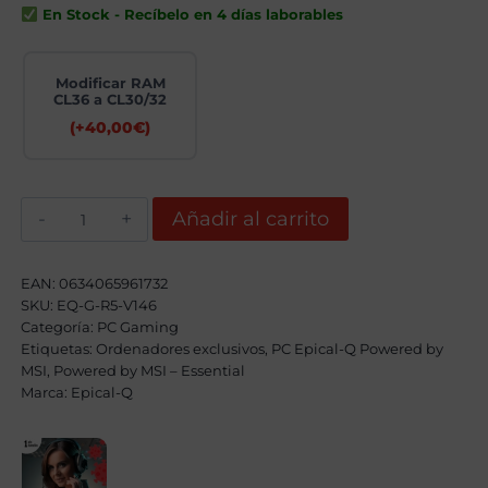
era:
es:
En Stock - Recíbelo en 4 días laborables
1279,00€.
1109,00€.
Modificar RAM
CL36 a CL30/32
(+
40,00
€
)
Epical-
Añadir al carrito
Q
Little
Promky
AMD
EAN:
0634065961732
Ryzen
SKU:
EQ-G-R5-V146
5
Categoría:
8400F,
PC Gaming
16GB,
Etiquetas:
Ordenadores exclusivos
,
PC Epical-Q Powered by
1TB
MSI
,
Powered by MSI – Essential
NVME,
Marca:
Epical-Q
RTX
5060
+
Windows
11
Pro