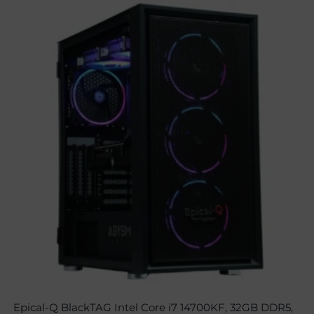
Epical-Q BlackTAG Intel Core i7 14700KF, 32GB DDR5,