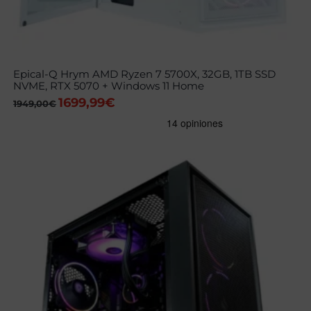
Epical-Q Hrym AMD Ryzen 7 5700X, 32GB, 1TB SSD
NVME, RTX 5070 + Windows 11 Home
1699,99
€
El
El
1949,00
€
precio
precio
original
actual
era:
es:
1949,00€.
1699,99€.