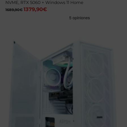
NVME, RTX 5060 + Windows 11 Home
1379,90
€
El
El
1689,90
€
precio
precio
original
actual
era:
es:
1689,90€.
1379,90€.