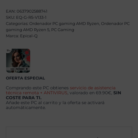
Amont
AMD
EAN:
0637902588741
Ryzen
SKU:
EQ-G-R5-V133-1
5
Categorías:
4500,
Ordenador PC gaming AMD Ryzen
,
Ordenador PC
16GB,
gaming AMD Ryzen 5
,
PC Gaming
500GB
Marca:
Epical-Q
SSD
NVME,
RTX
3050
+
Windows
11
Pro
cantidad
OFERTA ESPECIAL
Comprando este PC obtienes
servicio de asistencia
técnica remota + ANTIVIRUS
, valorado en 69.90€,
SIN
COSTE PARA TI.
Añade este PC al carrito y la oferta se activará
automáticamente.