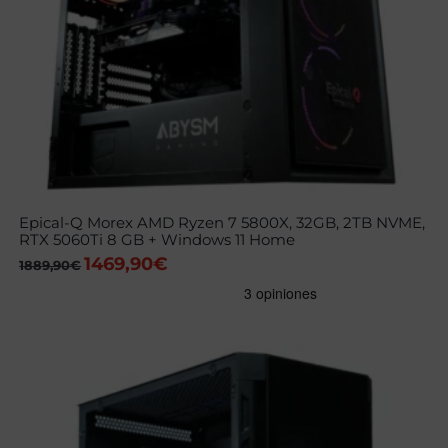
Epical-Q Morex AMD Ryzen 7 5800X, 32GB, 2TB NVME,
RTX 5060Ti 8 GB + Windows 11 Home
1469,90
€
El
El
1889,90
€
precio
precio
original
actual
era:
es:
1889,90€.
1469,90€.