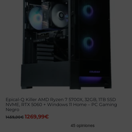
Epical-Q Killer AMD Ryzen 7 5700X, 32GB, 1TB SSD
NVME, RTX 5060 + Windows 11 Home – PC Gaming
Negro
1269,99
€
El
El
1459,00
€
precio
precio
original
actual
era:
es: