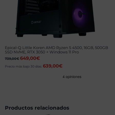
Epical-Q Little Koren AMD Ryzen 5 4500, 16GB, 500GB
SSD NVME, RTX 3050 + Windows 11 Pro
649,00
€
El
El
739,00
€
precio
precio
639,00
€
original
actual
Precio más bajo 30 días:
era:
es:
739,00€.
649,00€.
Productos relacionados