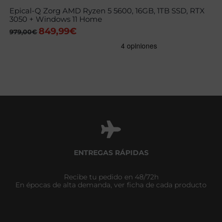
Epical-Q Zorg AMD Ryzen 5 5600, 16GB, 1TB SSD, RTX
3050 + Windows 11 Home
849,99
€
El
El
979,00
€
precio
precio
original
actual
era:
es:
979,00€.
849,99€.
ENTREGAS RÁPIDAS
Recibe tu pedido en 48/72h
En épocas de alta demanda, ver ficha de cada producto