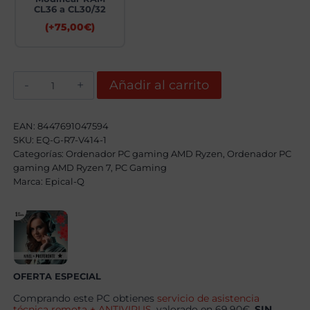
CL36 a CL30/32
(+
75,00
€
)
Epical-
Añadir al carrito
Q
Jentrex-
W
AMD
EAN:
8447691047594
Ryzen
SKU:
EQ-G-R7-V414-1
7
Categorías:
7700X,
Ordenador PC gaming AMD Ryzen
,
Ordenador PC
32GB,
gaming AMD Ryzen 7
,
PC Gaming
2TB
Marca:
Epical-Q
SSD
NVME
,
RTX
5070
+
Windows
11
Pro
OFERTA ESPECIAL
cantidad
Comprando este PC obtienes
servicio de asistencia
técnica remota + ANTIVIRUS
, valorado en 69.90€,
SIN