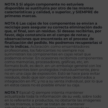
NOTA 5 Si algún componente no estuviera
disponible se sustituiría por otro de las mismas
características y calidad, o superior, y SIEMPRE de
primeras marcas.
NOTA 6 Las cajas de los componentes se envían a
reciclaje para asegurar su correcta eliminación dado
que, al final, son un residuo. Si deseas recibirlas, por
favor, deja constancia en el campo de notas y
observaciones que encontrarás en el proceso de
finalización del pedido. No podremos recuperarlas si
no lo indicas.
Aclaración: como ensambladores
profesionales, los fabricantes no siempre nos
suministran los componentes en cajas retail que
podamos enviar. En ocasiones recibimos componentes
como memorias, procesadores, gráficas, etc, en
formato bulk, es decir, en un embalaje general con los
componentes bien protegidos individualmente, pero
no en una caja de exposición. Esto se hace para evitar
residuos, dado que son componentes destinados a
integración en PC y no a su venta individual, por lo que
en estos casos no es posible enviar su caja.
NOTA 7
Epical-Q siempre intenta mantener
actualizada toda la información de su web, sobre todo
en lo referente a productos, no obstante las imágenes
de los mismos, si bien se tratan de mantener
actualizadas, deben tomarse como orientativas,