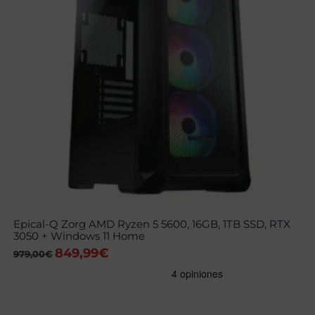
Epical-Q Zorg AMD Ryzen 5 5600, 16GB, 1TB SSD, RTX
3050 + Windows 11 Home
849,99
€
El
El
979,00
€
precio
precio
original
actual
era:
es:
979,00€.
849,99€.