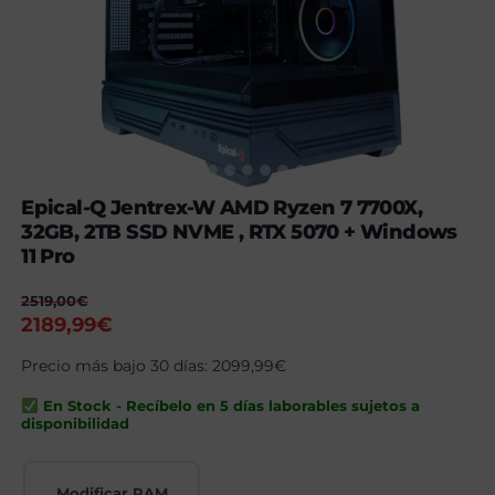
Epical-Q Jentrex-W AMD Ryzen 7 7700X,
32GB, 2TB SSD NVME , RTX 5070 + Windows
11 Pro
2519,00
€
El
El
2189,99
€
precio
precio
Precio más bajo 30 días:
2099,99
€
original
actual
era:
es:
En Stock - Recíbelo en 5 días laborables sujetos a
2519,00€.
2189,99€.
disponibilidad
Modificar RAM