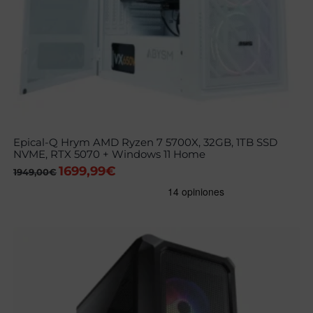
Epical-Q Hrym AMD Ryzen 7 5700X, 32GB, 1TB SSD
NVME, RTX 5070 + Windows 11 Home
1699,99
€
El
El
1949,00
€
precio
precio
original
actual
era:
es:
1949,00€.
1699,99€.