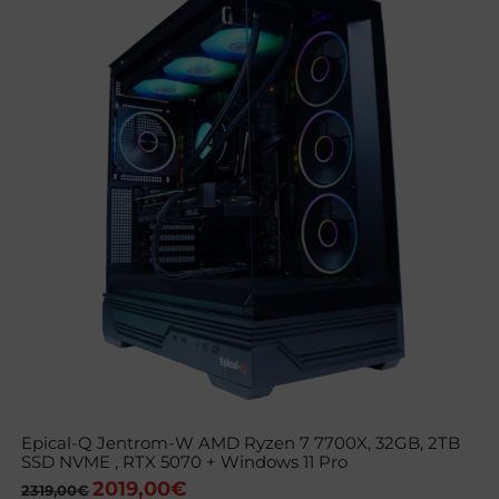
Epical-Q Jentrom-W AMD Ryzen 7 7700X, 32GB, 2TB
SSD NVME , RTX 5070 + Windows 11 Pro
2019,00
€
El
El
2319,00
€