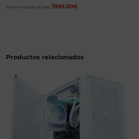
precio
precio
1999,00
€
original
actual
Precio más bajo 30 días:
era:
es:
2319,00€.
2019,00€.
Productos relacionados