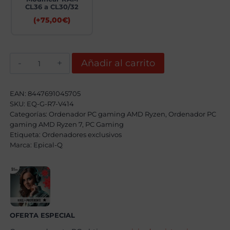
CL36 a CL30/32
(+
75,00
€
)
Epical-
Añadir al carrito
Q
Jentrom-
W
AMD
EAN:
8447691045705
Ryzen
SKU:
EQ-G-R7-V414
7
Categorías:
7700X,
Ordenador PC gaming AMD Ryzen
,
Ordenador PC
32GB,
gaming AMD Ryzen 7
,
PC Gaming
2TB
Etiqueta:
Ordenadores exclusivos
SSD
Marca:
Epical-Q
NVME
,
RTX
5070
+
Windows
11
Pro
cantidad
OFERTA ESPECIAL