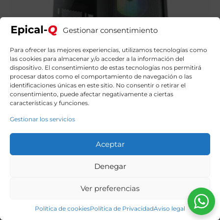
Gestionar consentimiento
Para ofrecer las mejores experiencias, utilizamos tecnologías como
las cookies para almacenar y/o acceder a la información del
dispositivo. El consentimiento de estas tecnologías nos permitirá
procesar datos como el comportamiento de navegación o las
identificaciones únicas en este sitio. No consentir o retirar el
consentimiento, puede afectar negativamente a ciertas
características y funciones.
Gestionar los servicios
Aceptar
Epical-Q Oprim AMD Ryzen 5 4500, 16GB, 1TB NVME,
RTX 3050 + Windows 11 Home
Denegar
799,90
€
El
El
919,00
€
precio
precio
Ver preferencias
original
actual
era:
es:
919,00€.
799,90€.
Política de cookies
Política de Privacidad
Aviso legal