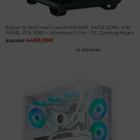
Epical-Q Wolf Intel Core i9 14900KF, 64GB DDR5, 4TB
NVME, RTX 5080 + Windows 11 Pro – PC Gaming Negro
4489,99
€
El
El
5159,00
€
precio
precio
original
actual
era:
es:
5159,00€.
4489,99€.