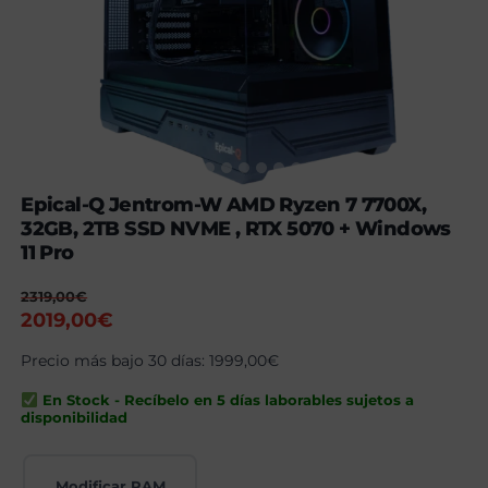
Epical-Q Jentrom-W AMD Ryzen 7 7700X,
32GB, 2TB SSD NVME , RTX 5070 + Windows
11 Pro
2319,00
€
El
El
2019,00
€
precio
precio
Precio más bajo 30 días:
1999,00
€
original
actual
era:
es:
En Stock - Recíbelo en 5 días laborables sujetos a
2319,00€.
2019,00€.
disponibilidad
Modificar RAM