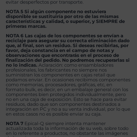
evitar desperfectos por transporte.
NOTA 5 Si algún componente no estuviera
disponible se sustituiría por otro de las mismas
características y calidad, o superior, y SIEMPRE de
primeras marcas.
NOTA 6 Las cajas de los componentes se envían a
reciclaje para asegurar su correcta eliminación dado
que, al final, son un residuo. Si deseas recibirlas, por
favor, deja constancia en el campo de notas y
observaciones que encontrarás en el proceso de
finalización del pedido. No podremos recuperarlas si
no lo indicas.
Aclaración: como ensambladores
profesionales, los fabricantes no siempre nos
suministran los componentes en cajas retail que
podamos enviar. En ocasiones recibimos componentes
como memorias, procesadores, gráficas, etc, en
formato bulk, es decir, en un embalaje general con los
componentes bien protegidos individualmente, pero
no en una caja de exposición. Esto se hace para evitar
residuos, dado que son componentes destinados a
integración en PC y no a su venta individual, por lo que
en estos casos no es posible enviar su caja.
NOTA 7
Epical-Q siempre intenta mantener
actualizada toda la información de su web, sobre todo
en lo referente a productos, no obstante las imágenes