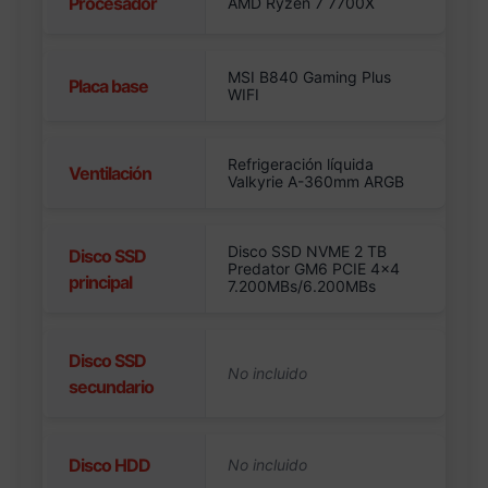
Procesador
AMD Ryzen 7 7700X
MSI B840 Gaming Plus
Placa base
WIFI
Refrigeración líquida
Ventilación
Valkyrie A-360mm ARGB
Disco SSD NVME 2 TB
Disco SSD
Predator GM6 PCIE 4×4
principal
7.200MBs/6.200MBs
Disco SSD
secundario
Disco HDD