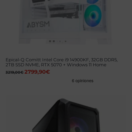
Epical-Q Comitt Intel Core i9 14900KF, 32GB DDR5,
2TB SSD NVME, RTX 5070 + Windows 11 Home
2799,90
€
El
El
3219,00
€
precio
precio
original
actual
era:
es:
3219,00€.
2799,90€.