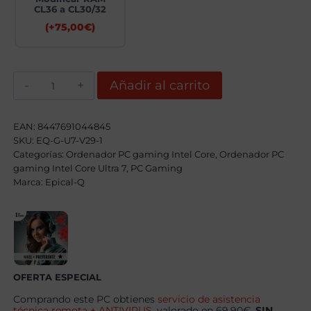
CL36 a CL30/32
(+
75,00
€
)
Epical-
Añadir al carrito
Q
Jasonic
Intel
Core
EAN:
8447691044845
Ultra
SKU:
EQ-G-U7-V29-1
7
Categorías:
270K
Ordenador PC gaming Intel Core
,
Ordenador PC
Plus,
gaming Intel Core Ultra 7
,
PC Gaming
32GB,
Marca:
Epical-Q
2TB
SSD
NVME,
RTX
5070Ti
+
Windows
11
Pro
OFERTA ESPECIAL
cantidad
Comprando este PC obtienes
servicio de asistencia
técnica remota + ANTIVIRUS
, valorado en 69.90€,
SIN