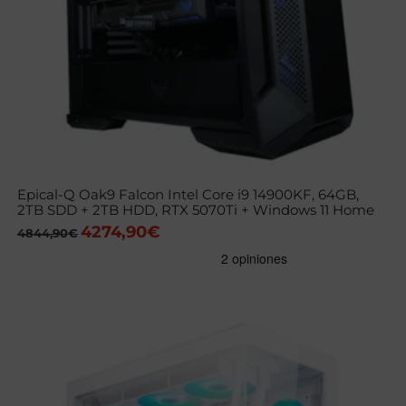
Epical-Q Oak9 Falcon Intel Core i9 14900KF, 64GB,
2TB SDD + 2TB HDD, RTX 5070Ti + Windows 11 Home
4274,90
€
El
El
4844,90
€
precio
precio
original
actual
era:
es:
4844,90€.
4274,90€.