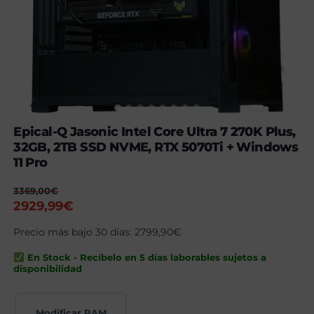
Epical-Q Jasonic Intel Core Ultra 7 270K Plus,
32GB, 2TB SSD NVME, RTX 5070Ti + Windows
11 Pro
3369,00
€
El
El
2929,99
€
precio
precio
Precio más bajo 30 días:
2799,90
€
original
actual
era:
es:
En Stock - Recíbelo en 5 días laborables sujetos a
3369,00€.
2929,99€.
disponibilidad
Modificar RAM