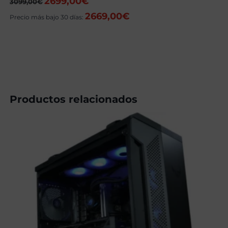
2699,00
€
El
El
3099,00
€
precio
precio
2669,00
€
original
actual
Precio más bajo 30 días:
era:
es:
3099,00€.
2699,00€.
Productos relacionados