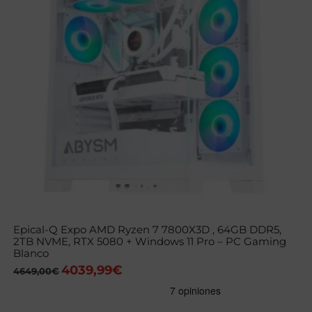
Epical-Q Expo AMD Ryzen 7 7800X3D , 64GB DDR5,
2TB NVME, RTX 5080 + Windows 11 Pro – PC Gaming
Blanco
4039,99
€
El
El
4649,00
€
precio
precio
original
actual
era:
es: