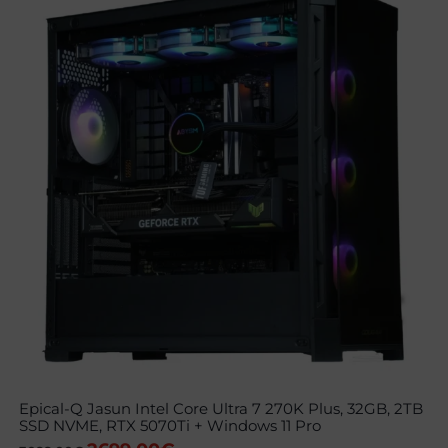
Epical-Q Jasun Intel Core Ultra 7 270K Plus, 32GB, 2TB
SSD NVME, RTX 5070Ti + Windows 11 Pro