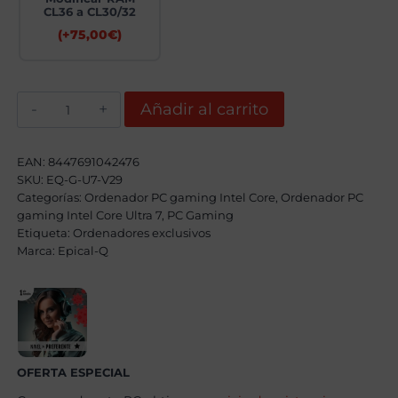
CL36 a CL30/32
(+
75,00
€
)
Epical-
Añadir al carrito
Q
Jasun
Intel
Core
EAN:
8447691042476
Ultra
SKU:
EQ-G-U7-V29
7
Categorías:
270K
Ordenador PC gaming Intel Core
,
Ordenador PC
Plus,
gaming Intel Core Ultra 7
,
PC Gaming
32GB,
Etiqueta:
Ordenadores exclusivos
2TB
Marca:
Epical-Q
SSD
NVME,
RTX
5070Ti
+
Windows
11
Pro
cantidad
OFERTA ESPECIAL