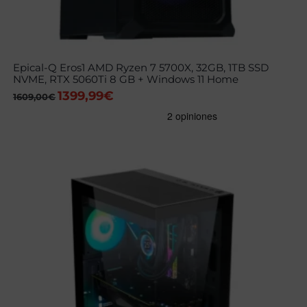
Epical-Q Eros1 AMD Ryzen 7 5700X, 32GB, 1TB SSD
NVME, RTX 5060Ti 8 GB + Windows 11 Home
1399,99
€
El
El
1609,00
€
precio
precio
original
actual
era:
es:
1609,00€.
1399,99€.