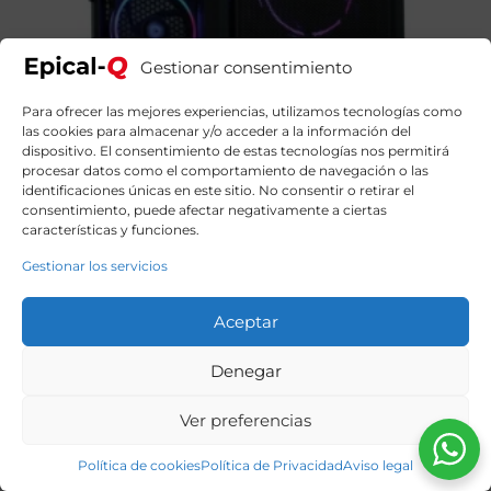
Gestionar consentimiento
Para ofrecer las mejores experiencias, utilizamos tecnologías como
las cookies para almacenar y/o acceder a la información del
dispositivo. El consentimiento de estas tecnologías nos permitirá
procesar datos como el comportamiento de navegación o las
identificaciones únicas en este sitio. No consentir o retirar el
consentimiento, puede afectar negativamente a ciertas
características y funciones.
Gestionar los servicios
Aceptar
Epical-Q BlackTAG Intel Core i7 14700KF, 32GB DDR5,
Denegar
2TB SSD, RTX 5070Ti + Windows 11 Home
2559,00
€
El
El
2939,00
€
Ver preferencias
precio
precio
original
actual
era:
es:
Política de cookies
Política de Privacidad
Aviso legal
2939,00€.
2559,00€.