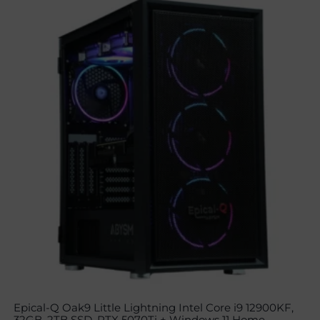
Epical-Q Oak9 Little Lightning Intel Core i9 12900KF,
32GB, 2TB SSD, RTX 5070Ti + Windows 11 Home