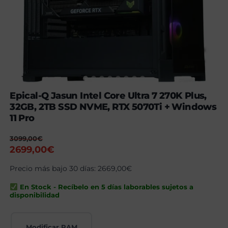
Epical-Q Jasun Intel Core Ultra 7 270K Plus,
32GB, 2TB SSD NVME, RTX 5070Ti + Windows
11 Pro
3099,00
€
El
El
2699,00
€
precio
precio
Precio más bajo 30 días:
2669,00
€
original
actual
era:
es:
En Stock - Recíbelo en 5 días laborables sujetos a
3099,00€.
2699,00€.
disponibilidad
Modificar RAM