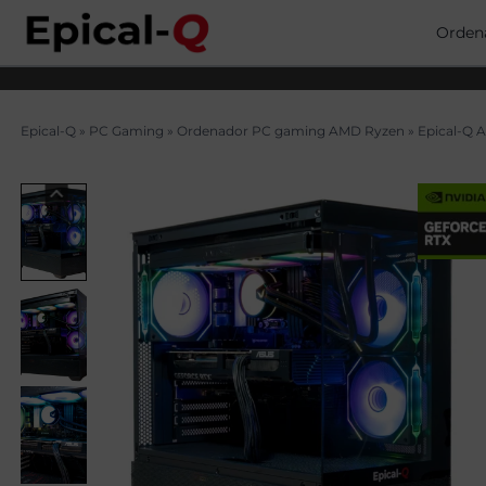
Saltar
al
Orden
contenido
Epical-Q
»
PC Gaming
»
Ordenador PC gaming AMD Ryzen
»
Epical-Q 