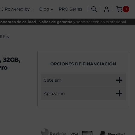
AMD
inal
al
Ryzen
PC Powered by
Blog
PRO Series
0
7
,00€.
,99€.
7800X3D,
32GB,
nentes de calidad
,
3 años de garantía
y soporte técnico profesional
1TB
SSD
NVME,
1 Pro
RTX
5070
+
Windows
, 32GB,
11
OPCIONES DE FINANCIACIÓN
Pro
Pro
cantidad
Cetelem
Aplazame