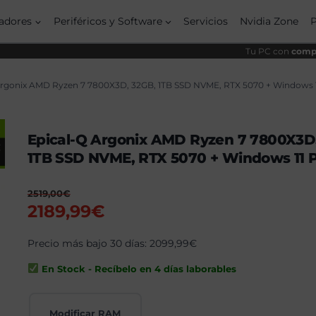
orig
actu
era:
es:
adores
Periféricos y Software
Servicios
Nvidia Zone
2519
2189
Tu PC con
compo
Argonix AMD Ryzen 7 7800X3D, 32GB, 1TB SSD NVME, RTX 5070 + Windows 1
Epical-Q Argonix AMD Ryzen 7 7800X3D
1TB SSD NVME, RTX 5070 + Windows 11 
2519,00
€
El
El
2189,99
€
precio
precio
original
Precio más bajo 30 días:
actual
2099,99
€
era:
es:
En Stock - Recíbelo en 4 días laborables
2519,00€.
2189,99€.
Modificar RAM