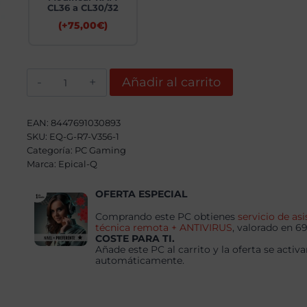
CL36 a CL30/32
(+
75,00
€
)
Epical-
Añadir al carrito
Q
Argonix
AMD
Ryzen
EAN:
8447691030893
7
SKU:
EQ-G-R7-V356-1
7800X3D,
Categoría:
32GB,
PC Gaming
1TB
Marca:
Epical-Q
SSD
NVME,
OFERTA ESPECIAL
RTX
5070
+
Comprando este PC obtienes
servicio de asi
Windows
técnica remota + ANTIVIRUS
, valorado en 6
11
COSTE PARA TI.
Pro
Añade este PC al carrito y la oferta se activa
cantidad
automáticamente.