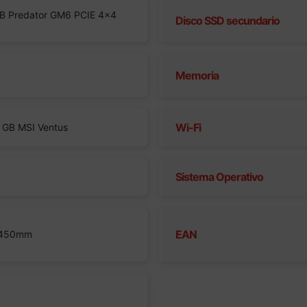
B Predator GM6 PCIE 4×4
Disco SSD secundario
Memoria
Wi-Fi
 GB MSI Ventus
Sistema Operativo
EAN
 450mm