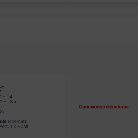
No
2
1 –
4
n2 –
No
Conexiones delanteras
o
Sí
í
it Ethernet)
Port, 1 x HDMI