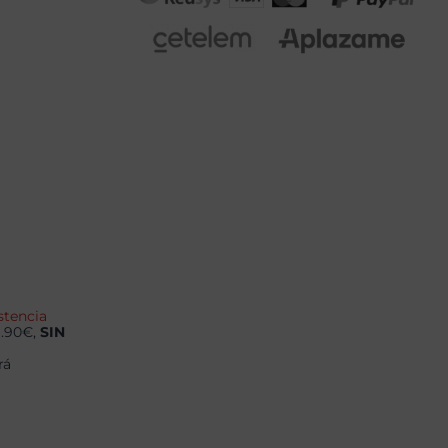
stencia
9.90€,
SIN
rá