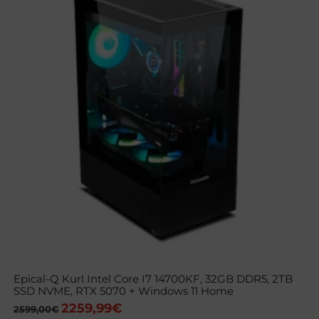
Epical-Q Kurl Intel Core I7 14700KF, 32GB DDR5, 2TB
SSD NVME, RTX 5070 + Windows 11 Home
2259,99
€
El
El
2599,00
€
precio
precio