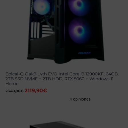
Epical-Q Oak9 Lyth EVO Intel Core i9 12900KF, 64GB,
2TB SSD NVME + 2TB HDD, RTX 5060 + Windows 11
Home
2119,90
€
El
El
2349,90
€
precio
precio
original
actual
era:
es:
2349,90€.
2119,90€.