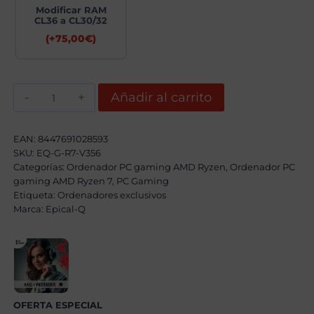
Modificar RAM
CL36 a CL30/32
(+
75,00
€
)
Epical-
Añadir al carrito
Q
Argon
AMD
Ryzen
EAN:
8447691028593
7
SKU:
EQ-G-R7-V356
7800X3D,
Categorías:
32GB,
Ordenador PC gaming AMD Ryzen
,
Ordenador PC
1TB
gaming AMD Ryzen 7
,
PC Gaming
SSD
Etiqueta:
Ordenadores exclusivos
NVME,
Marca:
Epical-Q
RTX
5070
+
Windows
11
Pro
cantidad
OFERTA ESPECIAL