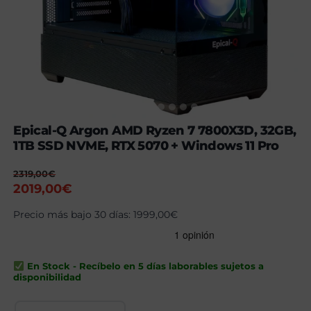
Epical-Q Argon AMD Ryzen 7 7800X3D, 32GB,
1TB SSD NVME, RTX 5070 + Windows 11 Pro
2319,00
€
El
El
2019,00
€
precio
precio
Precio más bajo 30 días:
1999,00
€
original
actual
era:
es:
2319,00€.
2019,00€.
En Stock - Recíbelo en 5 días laborables sujetos a
disponibilidad