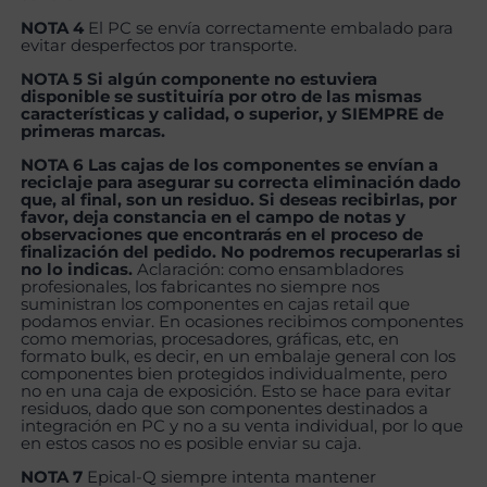
NOTA 4
El PC se envía correctamente embalado para
evitar desperfectos por transporte.
NOTA 5 Si algún componente no estuviera
disponible se sustituiría por otro de las mismas
características y calidad, o superior, y SIEMPRE de
primeras marcas.
NOTA 6 Las cajas de los componentes se envían a
reciclaje para asegurar su correcta eliminación dado
que, al final, son un residuo. Si deseas recibirlas, por
favor, deja constancia en el campo de notas y
observaciones que encontrarás en el proceso de
finalización del pedido. No podremos recuperarlas si
no lo indicas.
Aclaración: como ensambladores
profesionales, los fabricantes no siempre nos
suministran los componentes en cajas retail que
podamos enviar. En ocasiones recibimos componentes
como memorias, procesadores, gráficas, etc, en
formato bulk, es decir, en un embalaje general con los
componentes bien protegidos individualmente, pero
no en una caja de exposición. Esto se hace para evitar
residuos, dado que son componentes destinados a
integración en PC y no a su venta individual, por lo que
en estos casos no es posible enviar su caja.
NOTA 7
Epical-Q siempre intenta mantener