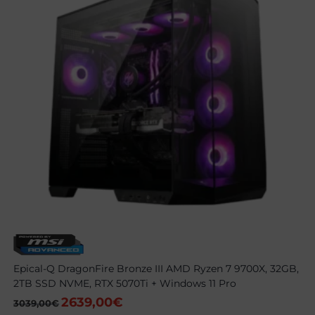
Epical-Q DragonFire Bronze III AMD Ryzen 7 9700X, 32GB,
2TB SSD NVME, RTX 5070Ti + Windows 11 Pro
2639,00
€
El
El
3039,00
€
precio
precio