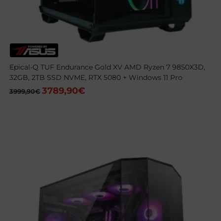
Epical-Q TUF Endurance Gold XV AMD Ryzen 7 9850X3D,
32GB, 2TB SSD NVME, RTX 5080 + Windows 11 Pro
3789,90
€
El
El
3999,90
€
precio
precio
original
actual
era:
es:
3999,90€.
3789,90€.