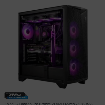
Epical-Q DragonFire Bronze VI AMD Ryzen 7 9850X3D,