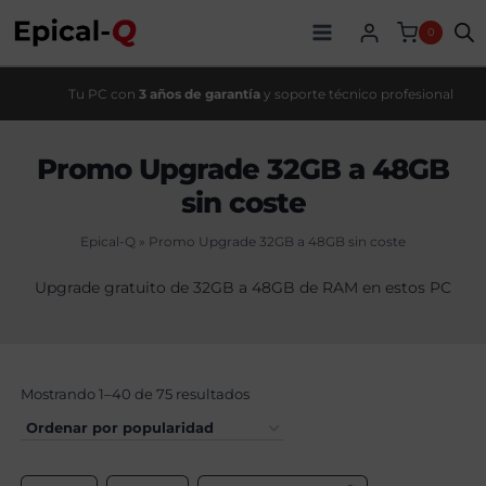
Saltar
al
0
contenido
Tu PC con
3 años de garantía
y soporte técnico profesional
Promo Upgrade 32GB a 48GB
sin coste
Epical-Q
»
Promo Upgrade 32GB a 48GB sin coste
Upgrade gratuito de 32GB a 48GB de RAM en estos PC
Mostrando 1–40 de 75 resultados