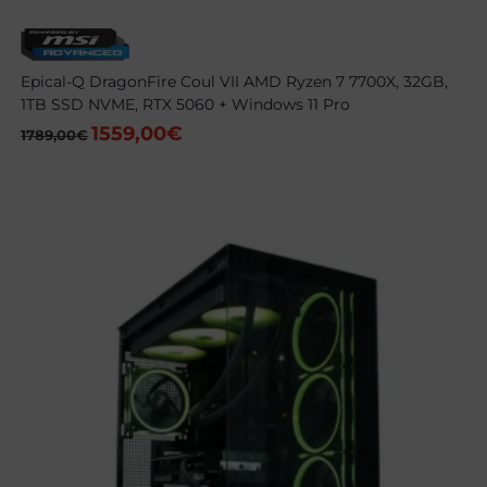
Epical-Q DragonFire Coul VII AMD Ryzen 7 7700X, 32GB,
1TB SSD NVME, RTX 5060 + Windows 11 Pro
1559,00
€
El
El
1789,00
€
precio
precio
original
actual
era:
es:
1789,00€.
1559,00€.