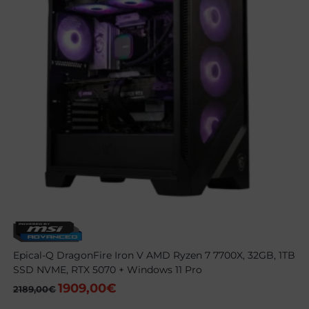
Epical-Q DragonFire Iron V AMD Ryzen 7 7700X, 32GB, 1TB
SSD NVME, RTX 5070 + Windows 11 Pro
1909,00
€
El
El
2189,00
€
precio
precio