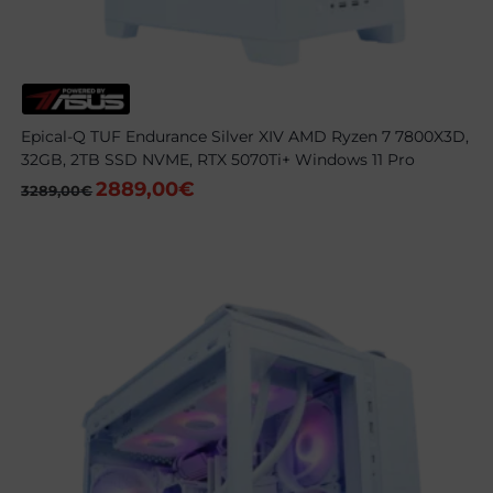
Epical-Q TUF Endurance Silver XIV AMD Ryzen 7 7800X3D,
32GB, 2TB SSD NVME, RTX 5070Ti+ Windows 11 Pro
2889,00
€
El
El
3289,00
€
precio
precio
original
actual
era:
es:
3289,00€.
2889,00€.