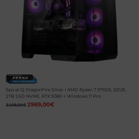
Epical-Q DragonFire Silver I AMD Ryzen 7 9700X, 32GB,
2TB SSD NVME, RTX 5080 + Windows 11 Pro
2969,00
€
El
El
3409,00
€
precio
precio
original
actual
era:
es:
3409,00€.
2969,00€.