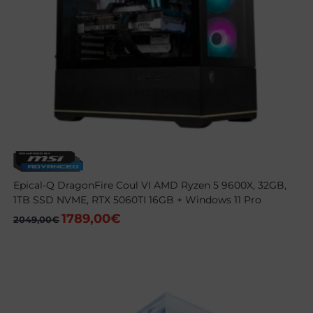
Epical-Q DragonFire Coul VI AMD Ryzen 5 9600X, 32GB,
1TB SSD NVME, RTX 5060TI 16GB + Windows 11 Pro
1789,00
€
El
El
2049,00
€
precio
precio
original
actual
era:
es:
2049,00€.
1789,00€.