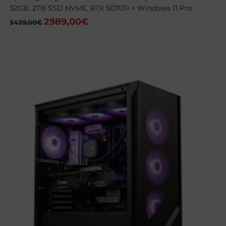
32GB, 2TB SSD NVME, RTX 5070Ti + Windows 11 Pro
2989,00
€
El
El
3439,00
€
precio
precio
original
actual
era:
es:
3439,00€.
2989,00€.