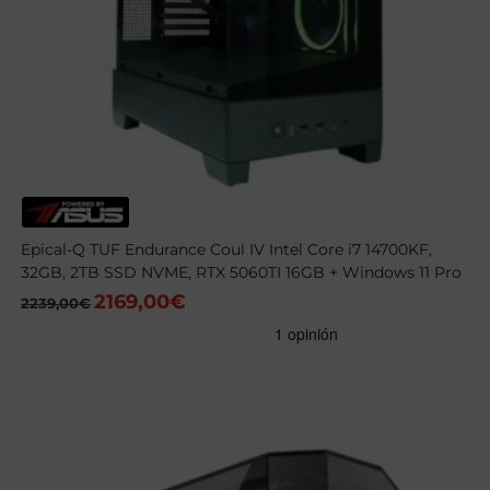
Epical-Q TUF Endurance Coul IV Intel Core i7 14700KF,
32GB, 2TB SSD NVME, RTX 5060TI 16GB + Windows 11 Pro
2169,00
€
El
El
2239,00
€
precio
precio
original
actual
era:
es:
2239,00€.
2169,00€.