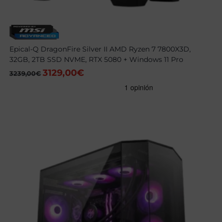
Epical-Q DragonFire Silver II AMD Ryzen 7 7800X3D,
32GB, 2TB SSD NVME, RTX 5080 + Windows 11 Pro
3129,00
€
El
El
3239,00
€
precio
precio
original
actual
era:
es:
3239,00€.
3129,00€.