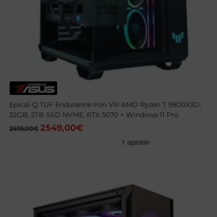
Epical-Q TUF Endurance Iron VIII AMD Ryzen 7 9800X3D,
32GB, 2TB SSD NVME, RTX 5070 + Windows 11 Pro
2549,00
€
El
El
2619,00
€
precio
precio
original
actual
era:
es:
2619,00€.
2549,00€.