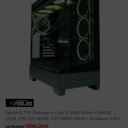
Epical-Q TUF Endurance Coul VI AMD Ryzen 5 9600X,
32GB, 2TB SSD NVME, RTX 5060Ti 16GB + Windows 11 Pro
1999,00
€
El
El
2079,00
€