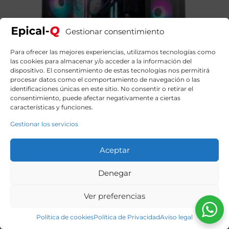
Gestionar consentimiento
Para ofrecer las mejores experiencias, utilizamos tecnologías como
las cookies para almacenar y/o acceder a la información del
dispositivo. El consentimiento de estas tecnologías nos permitirá
procesar datos como el comportamiento de navegación o las
identificaciones únicas en este sitio. No consentir o retirar el
consentimiento, puede afectar negativamente a ciertas
características y funciones.
Gestionar los servicios
Aceptar
Epical-Q DragonFire Iron IV AMD Ryzen 5 9600X, 32GB,
1TB SSD NVME, RTX 5070 + Windows 11 Pro
Denegar
1869,00
€
El
El
2149,00
€
precio
precio
original
actual
Ver preferencias
era:
es:
2149,00€.
1869,00€.
Política de cookies
Política de Privacidad
Aviso legal