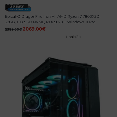
Epical-Q DragonFire Iron VII AMD Ryzen 7 7800X3D,
32GB, 1TB SSD NVME, RTX 5070 + Windows 11 Pro
2069,00
€
El
El
2389,00
€
precio
precio
original
actual
era:
es:
2389,00€.
2069,00€.