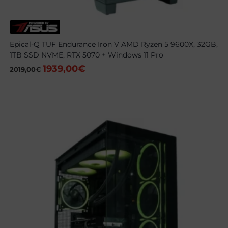
Epical-Q TUF Endurance Iron V AMD Ryzen 5 9600X, 32GB,
1TB SSD NVME, RTX 5070 + Windows 11 Pro
1939,00
€
El
El
2019,00
€
precio
precio
original
actual
era:
es:
2019,00€.
1939,00€.