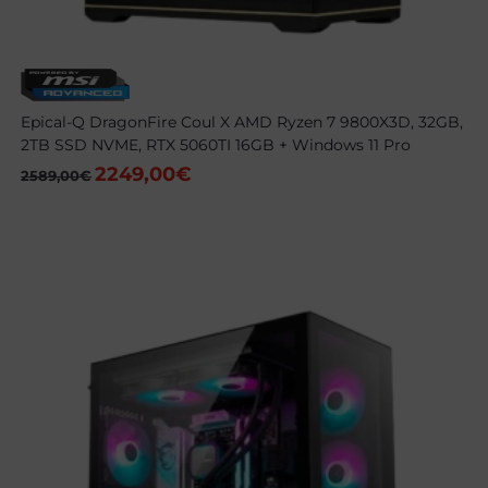
Epical-Q DragonFire Coul X AMD Ryzen 7 9800X3D, 32GB,
2TB SSD NVME, RTX 5060TI 16GB + Windows 11 Pro
2249,00
€
El
El
2589,00
€
precio
precio
original
actual
era:
es:
2589,00€.
2249,00€.