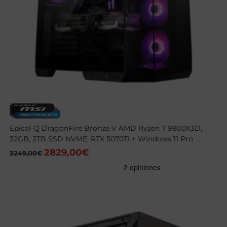
Epical-Q DragonFire Bronze V AMD Ryzen 7 9800X3D,
32GB, 2TB SSD NVME, RTX 5070Ti + Windows 11 Pro
2829,00
€
El
El
3249,00
€
precio
precio
original
actual
era:
es:
3249,00€.
2829,00€.