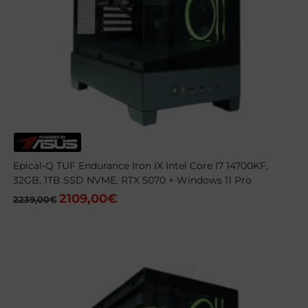
Epical-Q TUF Endurance Iron IX Intel Core I7 14700KF,
32GB, 1TB SSD NVME, RTX 5070 + Windows 11 Pro
2109,00
€
El
El
2239,00
€
precio
precio
original
actual
era:
es:
2239,00€.
2109,00€.