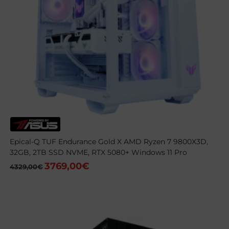
Epical-Q TUF Endurance Gold X AMD Ryzen 7 9800X3D,
32GB, 2TB SSD NVME, RTX 5080+ Windows 11 Pro
3769,00
€
El
El
4329,00
€
precio
precio
original
actual
era:
es:
4329,00€.
3769,00€.