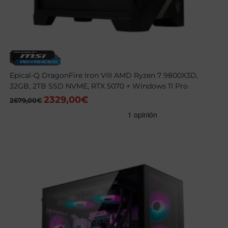
Epical-Q DragonFire Iron VIII AMD Ryzen 7 9800X3D,
32GB, 2TB SSD NVME, RTX 5070 + Windows 11 Pro
2329,00
€
El
El
2679,00
€
precio
precio
original
actual
era:
es:
2679,00€.
2329,00€.