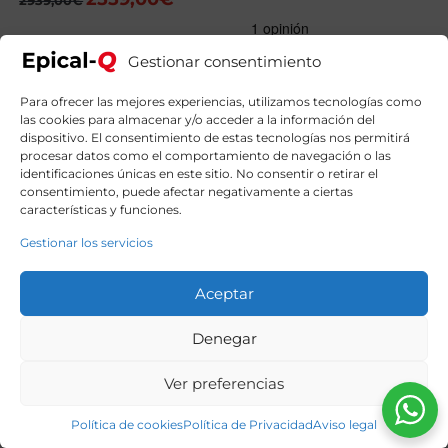
precio
precio
original
actual
era:
es:
Gestionar consentimiento
2939,00€.
2559,00€.
Para ofrecer las mejores experiencias, utilizamos tecnologías como
las cookies para almacenar y/o acceder a la información del
dispositivo. El consentimiento de estas tecnologías nos permitirá
procesar datos como el comportamiento de navegación o las
identificaciones únicas en este sitio. No consentir o retirar el
consentimiento, puede afectar negativamente a ciertas
características y funciones.
Gestionar los servicios
Aceptar
Denegar
Ver preferencias
Política de cookies
Política de Privacidad
Aviso legal