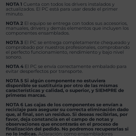
NOTA 1
Cuenta con todos los drivers instalados y
actualizados. El PC está para usar desde el primer
minuto.
NOTA 2
El equipo se entrega con todos sus accesorios,
manuales, drivers y demás elementos que incluyen los
componentes ensamblados.
NOTA 3
El PC se entrega completamente chequeado y
comprobado por nuestros profesionales, comprobando
el perfecto funcionamiento, rendimiento y bajo nivel
sonoro.
NOTA 4
El PC se envía correctamente embalado para
evitar desperfectos por transporte.
NOTA 5 Si algún componente no estuviera
disponible se sustituiría por otro de las mismas
características y calidad, o superior, y SIEMPRE de
primeras marcas.
NOTA 6 Las cajas de los componentes se envían a
reciclaje para asegurar su correcta eliminación dado
que, al final, son un residuo. Si deseas recibirlas, por
favor, deja constancia en el campo de notas y
observaciones que encontrarás en el proceso de
finalización del pedido. No podremos recuperarlas si
no lo indicas.
Aclaración: como ensambladores