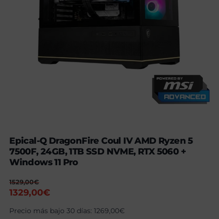
Epical-Q DragonFire Coul IV AMD Ryzen 5
7500F, 24GB, 1TB SSD NVME, RTX 5060 +
Windows 11 Pro
1529,00
€
El
El
1329,00
€
precio
precio
Precio más bajo 30 días:
1269,00
€
original
actual