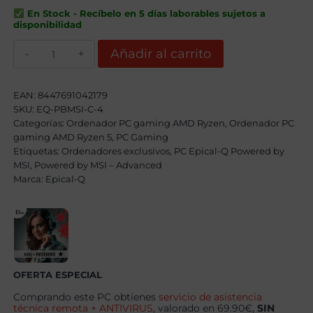
era:
es:
En Stock - Recíbelo en 5 días laborables sujetos a
1529,00€.
1329,00€.
disponibilidad
Epical-
Añadir al carrito
Q
DragonFire
Coul
IV
EAN:
8447691042179
AMD
SKU:
EQ-PBMSI-C-4
Ryzen
Categorías:
5
Ordenador PC gaming AMD Ryzen
,
Ordenador PC
7500F,
gaming AMD Ryzen 5
,
PC Gaming
24GB,
Etiquetas:
Ordenadores exclusivos
,
PC Epical-Q Powered by
1TB
MSI
,
Powered by MSI – Advanced
SSD
Marca:
NVME,
Epical-Q
RTX
5060
+
Windows
11
Pro
cantidad
OFERTA ESPECIAL
Comprando este PC obtienes
servicio de asistencia
técnica remota + ANTIVIRUS
, valorado en 69.90€,
SIN