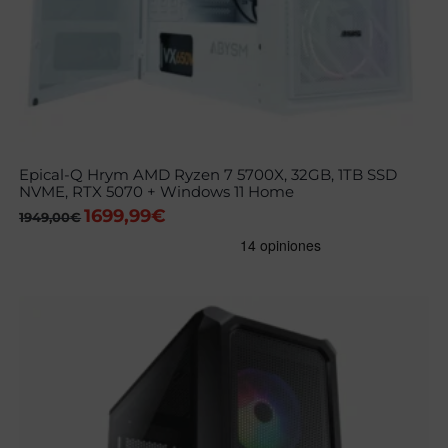
Epical-Q Hrym AMD Ryzen 7 5700X, 32GB, 1TB SSD
NVME, RTX 5070 + Windows 11 Home
1699,99
€
El
El
1949,00
€
precio
precio
original
actual
era:
es:
1949,00€.
1699,99€.