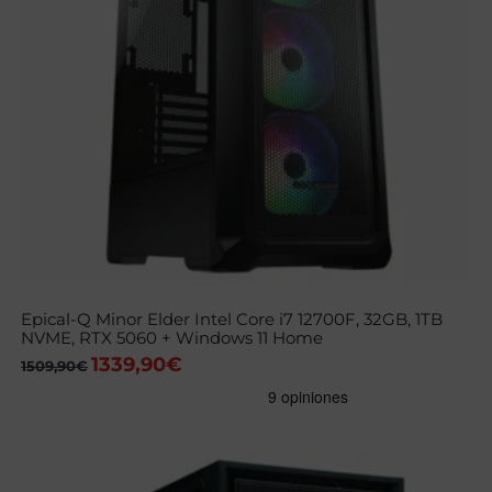
Epical-Q Minor Elder Intel Core i7 12700F, 32GB, 1TB
NVME, RTX 5060 + Windows 11 Home
1339,90
€
El
El
1509,90
€
precio
precio
original
actual
era:
es:
1509,90€.
1339,90€.