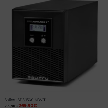
Salicru SPS 1500 ADV T
269,90
€
El
El
299,90
€