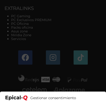
EXTRALINKS
PC Gaming
PC Exclusivos PREMIUM
PC Oficina
Packs oficina
Asus zone
NVidia Zone
Servicios
Gestionar consentimiento