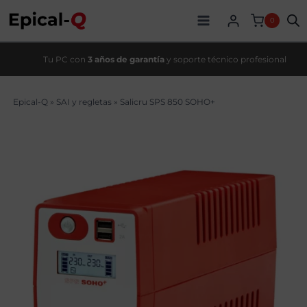
Saltar
al
0
contenido
Tu PC con
3 años de garantía
y soporte técnico profesional
Epical-Q
»
SAI y regletas
»
Salicru SPS 850 SOHO+