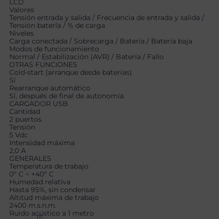
LCD
Valores
Tensión entrada y salida / Frecuencia de entrada y salida /
Tensión batería / % de carga
Niveles
Carga conectada / Sobrecarga / Batería / Batería baja
Modos de funcionamiento
Normal / Estabilización (AVR) / Batería / Fallo
OTRAS FUNCIONES
Cold-start (arranque desde baterías)
Sí
Rearranque automático
Sí, después de final de autonomía
CARGADOR USB
Cantidad
2 puertos
Tensión
5 Vdc
Intensidad máxima
2,0 A
GENERALES
Temperatura de trabajo
0º C ÷ +40º C
Humedad relativa
Hasta 95%, sin condensar
Altitud máxima de trabajo
2400 m.s.n.m.
Ruido acústico a 1 metro
(1)