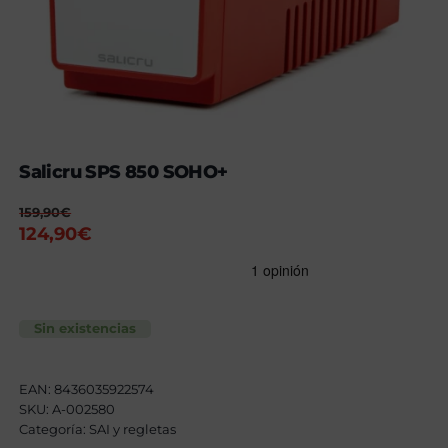
Salicru SPS 850 SOHO+
159,90
€
El
El
124,90
€
precio
precio
original
actual
era:
es:
159,90€.
124,90€.
Sin existencias
EAN:
8436035922574
SKU:
A-002580
Categoría:
SAI y regletas