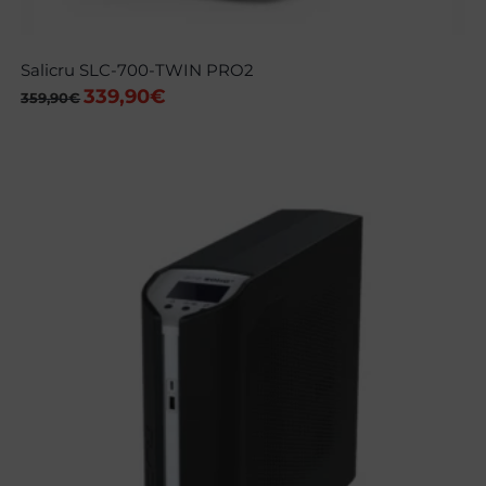
Salicru SLC-700-TWIN PRO2
339,90
€
El
El
359,90
€
precio
precio
original
actual
era:
es:
359,90€.
339,90€.