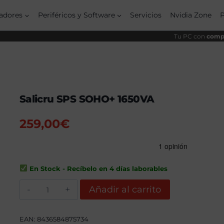
adores
Periféricos y Software
Servicios
Nvidia Zone
Tu PC con
compo
Salicru SPS SOHO+ 1650VA
259,00
€
En Stock - Recíbelo en 4 días laborables
Salicru
Añadir al carrito
SPS
SOHO+
1650VA
cantidad
EAN:
8436584875734