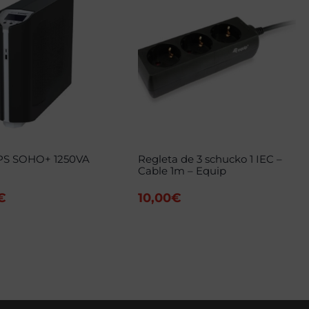
SPS SOHO+ 1250VA
Regleta de 3 schucko 1 IEC –
Cable 1m – Equip
€
10,00
€