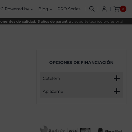
1650VA
cantidad
PC Powered by
Blog
PRO Series
0
nentes de calidad
,
3 años de garantía
y soporte técnico profesional
OPCIONES DE FINANCIACIÓN
Cetelem
Aplazame