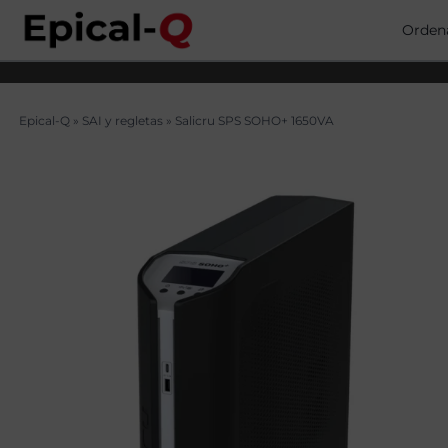
Saltar
al
Orden
contenido
Epical-Q
»
SAI y regletas
»
Salicru SPS SOHO+ 1650VA