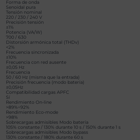
Forma de onda
Senoidal pura
Tensión nominal
220 / 230 / 240 V
Precisión tensión
±1%
Potencia (VA/W)
700 / 630
Distorsión armónica total (THDv)
<2%
Frecuencia sincronizada
±10%
Frecuencia con red ausente
±0,05 Hz
Frecuencia
50 / 60 Hz (misma que la entrada)
Precisión frecuencia (modo batería)
±0,05Hz
Compatibilidad cargas APFC
Sí
Rendimiento On-line
>89%÷92%
Rendimiento Eco-mode
>98%
Sobrecargas admisibles Modo batería
105% constante / 130% durante 10 s / 150% durante 1 s
Sobrecargas admisibles Modo bypass
130% constante / 180% durante 60 s