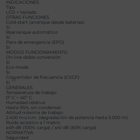
INDICACIONES
Tipo
LCD + teclado
OTRAS FUNCIONES
Cold-start (arranque desde baterías)
Sí
Rearranque automático
Sí
Paro de emergencia (EPO)
Sí
MODOS FUNCIONAMIENTO
On-line doble conversión
Sí
Eco-mode
Sí
Convertidor de frecuencia (CVCF)
(1)
Sí
GENERALES
Temperatura de trabajo
0º C ÷ 40º C
Humedad relativa
Hasta 95%, sin condensar
Altitud máxima de trabajo
2.400 m.s.n.m. (degradación de potencia hasta 5.000 m)
Ruido acústico a 1 metro
≤49 dB (100% carga) / ≤41 dB (60% carga)
NORMATIVA
Seguridad