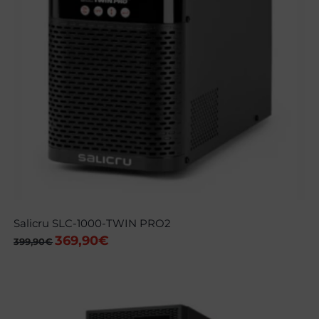
Salicru SLC-1000-TWIN PRO2
369,90
€
El
El
399,90
€
precio
precio
original
actual
era:
es:
399,90€.
369,90€.