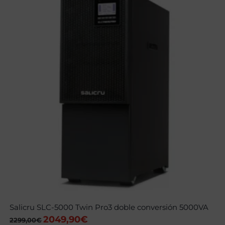
Salicru SLC-5000 Twin Pro3 doble conversión 5000VA
2049,90
€
El
El
2299,00
€