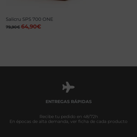
Salicru SPS 700 ONE
64,90
€
El
El
79,90
€
precio
precio
original
actual
era:
es:
79,90€.
64,90€.
ENTREGAS RÁPIDAS
Recibe tu pedido en 48/72h
En épocas de alta demanda, ver ficha de cada producto