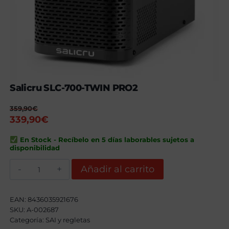
Salicru SLC-700-TWIN PRO2
359,90
€
El
El
339,90
€
precio
precio
En Stock - Recíbelo en 5 días laborables sujetos a
original
actual
disponibilidad
era:
es:
359,90€.
Salicru
339,90€.
Añadir al carrito
SLC-
700-
TWIN
PRO2
EAN:
8436035921676
cantidad
SKU:
A-002687
Categoría:
SAI y regletas