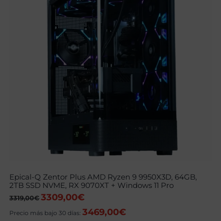
Epical-Q Zentor Plus AMD Ryzen 9 9950X3D, 64GB,
2TB SSD NVME, RX 9070XT + Windows 11 Pro
3309,00
€
El
El
3319,00
€
precio
precio
3469,00
€
original
actual
Precio más bajo 30 días:
era:
es: