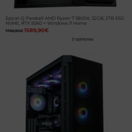
Epical-Q Parabell AMD Ryzen 7 5800X, 32GB, 2TB SSD
NVME, RTX 5060 + Windows 11 Home
1589,90
€
El
El
1769,90
€
precio
precio
original
actual
era:
es:
1769,90€.
1589,90€.