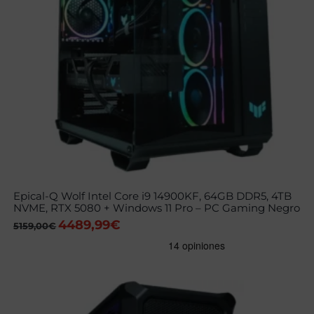
Epical-Q Wolf Intel Core i9 14900KF, 64GB DDR5, 4TB
NVME, RTX 5080 + Windows 11 Pro – PC Gaming Negro
4489,99
€
El
El
5159,00
€
precio
precio
original
actual
era:
es:
5159,00€.
4489,99€.