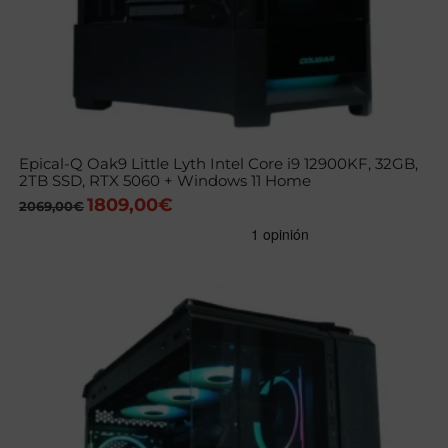
Epical-Q Oak9 Little Lyth Intel Core i9 12900KF, 32GB,
2TB SSD, RTX 5060 + Windows 11 Home
1809,00
€
El
El
2069,00
€
precio
precio
original
actual
era:
es:
2069,00€.
1809,00€.