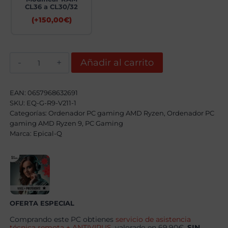
CL36 a CL30/32
(+
150,00
€
)
Epical-
Añadir al carrito
Q
Zentorix
Plus
AMD
EAN:
0657968632691
Ryzen
SKU:
EQ-G-R9-V211-1
9
Categorías:
9950X3D,
Ordenador PC gaming AMD Ryzen
,
Ordenador PC
64GB,
gaming AMD Ryzen 9
,
PC Gaming
2TB
Marca:
Epical-Q
SSD
NVME,
RX
9070XT
+
Windows
11
Pro
cantidad
OFERTA ESPECIAL
Comprando este PC obtienes
servicio de asistencia
técnica remota + ANTIVIRUS
, valorado en 69.90€,
SIN