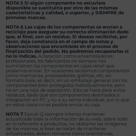
NOTA 5 Si algún componente no estuviera
disponible se sustituiría por otro de las mismas
características y calidad, o superior, y SIEMPRE de
primeras marcas.
NOTA 6 Las cajas de los componentes se envían a
reciclaje para asegurar su correcta eliminación dado
que, al final, son un residuo. Si deseas recibirlas, por
favor, deja constancia en el campo de notas y
observaciones que encontrarás en el proceso de
finalización del pedido. No podremos recuperarlas si
no lo indicas.
Aclaración: como ensambladores
profesionales, los fabricantes no siempre nos
suministran los componentes en cajas retail que
podamos enviar. En ocasiones recibimos componentes
como memorias, procesadores, gráficas, etc, en
formato bulk, es decir, en un embalaje general con los
componentes bien protegidos individualmente, pero
no en una caja de exposición. Esto se hace para evitar
residuos, dado que son componentes destinados a
integración en PC y no a su venta individual, por lo que
en estos casos no es posible enviar su caja.
NOTA 7
Epical-Q siempre intenta mantener
actualizada toda la información de su web, sobre todo
en lo referente a productos, no obstante las imágenes
de los mismos, si bien se tratan de mantener
actualizadas, deben tomarse como orientativas,