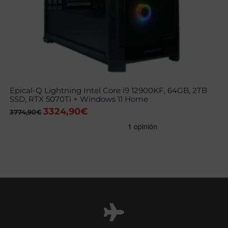
Epical-Q Lightning Intel Core i9 12900KF, 64GB, 2TB
SSD, RTX 5070Ti + Windows 11 Home
3324,90
€
El
El
3774,90
€
precio
precio
original
actual
era:
es:
3774,90€.
3324,90€.