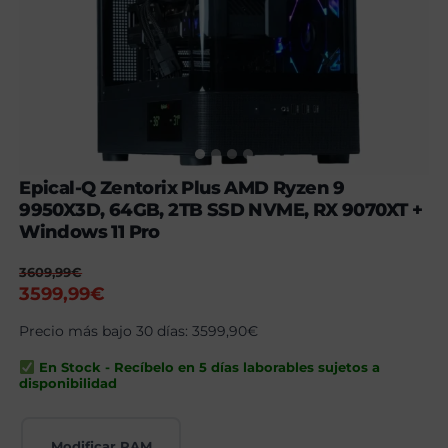
Epical-Q Zentorix Plus AMD Ryzen 9
9950X3D, 64GB, 2TB SSD NVME, RX 9070XT +
Windows 11 Pro
3609,99
€
El
El
3599,99
€
precio
precio
Precio más bajo 30 días:
3599,90
€
original
actual
era:
es:
En Stock - Recíbelo en 5 días laborables sujetos a
3609,99€.
3599,99€.
disponibilidad
Modificar RAM