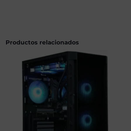
3319,00€.
3309,00€.
Productos relacionados