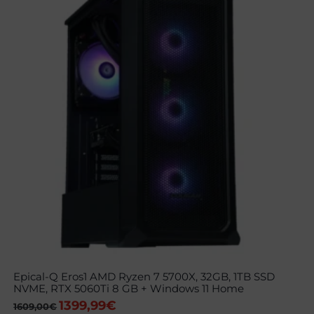
Epical-Q Eros1 AMD Ryzen 7 5700X, 32GB, 1TB SSD
NVME, RTX 5060Ti 8 GB + Windows 11 Home
1399,99
€
El
El
1609,00
€