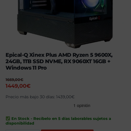
Epical-Q Xinex Plus AMD Ryzen 5 9600X,
24GB, 1TB SSD NVME, RX 9060XT 16GB +
Windows 11 Pro
1669,00
€
El
El
1449,00
€
precio
precio
Precio más bajo 30 días:
1439,00
€
original
actual
era:
es:
1669,00€.
1449,00€.
En Stock - Recíbelo en 5 días laborables sujetos a
disponibilidad