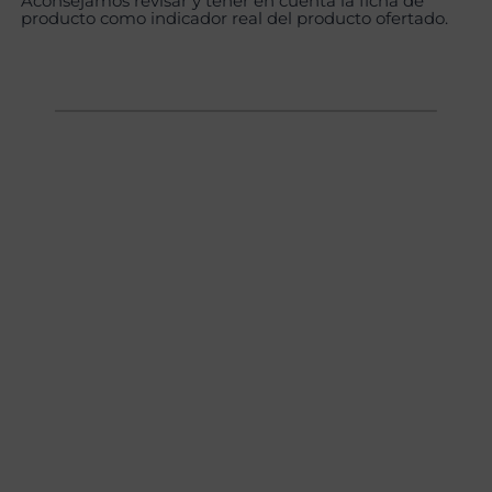
Aconsejamos revisar y tener en cuenta la ficha de
producto como indicador real del producto ofertado.