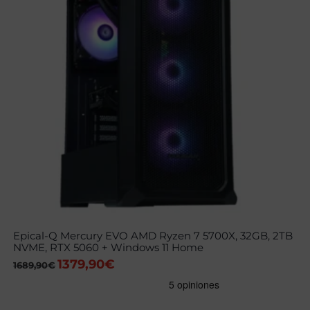
Epical-Q Mercury EVO AMD Ryzen 7 5700X, 32GB, 2TB
NVME, RTX 5060 + Windows 11 Home
1379,90
€
El
El
1689,90
€
precio
precio
original
actual
era:
es:
1689,90€.
1379,90€.