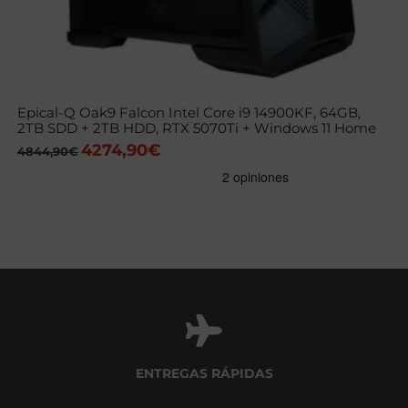
Epical-Q Oak9 Falcon Intel Core i9 14900KF, 64GB,
2TB SDD + 2TB HDD, RTX 5070Ti + Windows 11 Home
4274,90
€
El
El
4844,90
€
precio
precio
original
actual
era:
es:
4844,90€.
4274,90€.
ENTREGAS RÁPIDAS