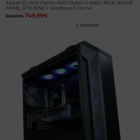
Epical-Q Little Oprim AMD Ryzen 5 4500, 16GB, 500GB
NVME, RTX 3050 + Windows 11 Home
749,99
€
El
El
859,00
€
precio
precio
original
actual
era:
es:
859,00€.
749,99€.