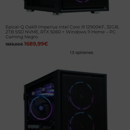
Epical-Q Oak9 Imperius Intel Core i9 12900KF, 32GB,
2TB SSD NVME, RTX 5060 + Windows 11 Home – PC
Gaming Negro
1689,99
€
El
El
1939,00
€
precio
precio
original
actual
era:
es:
1939,00€.
1689,99€.