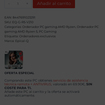
Epical-
Añadir al carrito
Q
Xinex
Plus
AMD
EAN:
8447691023291
Ryzen
SKU:
EQ-G-R5-V210
5
Categorías:
9600X,
Ordenador PC gaming AMD Ryzen
,
Ordenador PC
24GB,
gaming AMD Ryzen 5
,
PC Gaming
1TB
Etiqueta:
Ordenadores exclusivos
SSD
Marca:
Epical-Q
NVME,
RX
9060XT
16GB
+
Windows
11
Pro
cantidad
OFERTA ESPECIAL
Comprando este PC obtienes
servicio de asistencia
técnica remota + ANTIVIRUS
, valorado en 69.90€,
SIN
COSTE PARA TI.
Añade este PC al carrito y la oferta se activará
automáticamente.