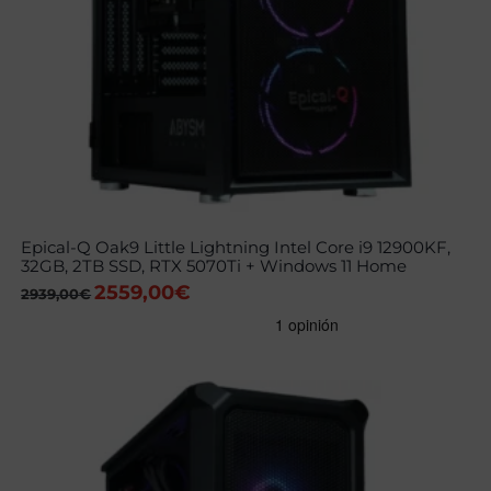
Epical-Q Oak9 Little Lightning Intel Core i9 12900KF,
32GB, 2TB SSD, RTX 5070Ti + Windows 11 Home
2559,00
€
El
El
2939,00
€
precio
precio
original
actual
era:
es:
2939,00€.
2559,00€.