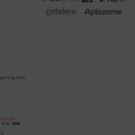
 gaming AMD
stencia
9.90€,
SIN
rá