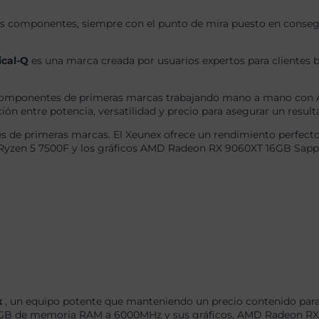
s componentes, siempre con el punto de mira puesto en consegui
ical-Q
es una marca creada por usuarios expertos para clientes b
omponentes de primeras marcas trabajando mano a mano con AS
ón entre potencia, versatilidad y precio para asegurar un result
 de primeras marcas. El Xeunex ofrece un rendimiento perfecto 
 Ryzen 5 7500F y los gráficos AMD Radeon RX 9060XT 16GB Sapph
x
, un equipo potente que manteniendo un precio contenido para 
GB de memoria RAM a 6000MHz y sus gráficos, AMD Radeon RX 9