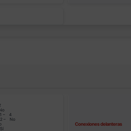
2
No
1 –
4
n2 –
No
Conexiones delanteras
o
Sí