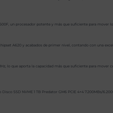
500F, un procesador potente y más que suficiente para mover los
chipset A620 y acabados de primer nivel, contando con una exce
 lo que aporta la capacidad más que suficiente para mover cual
o Disco SSD NVME 1 TB Predator GM6 PCIE 4×4 7.200MBs/6.200MBs 