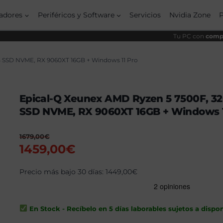
origi
actu
era:
es:
adores
Periféricos y Software
Servicios
Nvidia Zone
1679
1459
Tu PC con
compo
B SSD NVME, RX 9060XT 16GB + Windows 11 Pro
Epical-Q Xeunex AMD Ryzen 5 7500F, 32
SSD NVME, RX 9060XT 16GB + Windows 1
1679,00
€
El
El
1459,00
€
precio
precio
original
Precio más bajo 30 días:
actual
1449,00
€
era:
es:
1679,00€.
1459,00€.
En Stock - Recíbelo en 5 días laborables sujetos a dispon