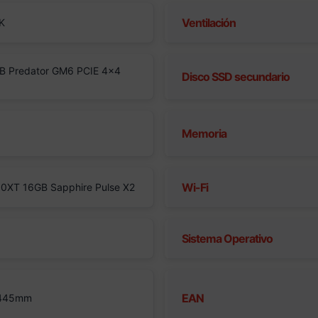
Ventilación
K
B Predator GM6 PCIE 4×4
Disco SSD secundario
Memoria
Wi-Fi
0XT 16GB Sapphire Pulse X2
Sistema Operativo
EAN
 445mm