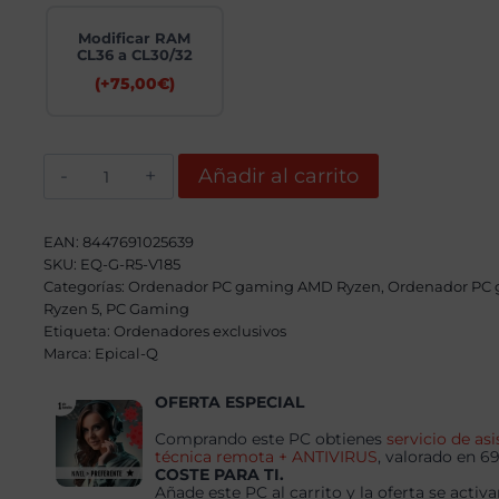
Modificar RAM
CL36 a CL30/32
(+
75,00
€
)
Epical-
Añadir al carrito
Q
Xeunex
AMD
Ryzen
EAN:
8447691025639
5
SKU:
EQ-G-R5-V185
7500F,
Categorías:
32GB,
Ordenador PC gaming AMD Ryzen
,
Ordenador PC
1TB
Ryzen 5
,
PC Gaming
SSD
Etiqueta:
Ordenadores exclusivos
NVME,
Marca:
Epical-Q
RX
9060XT
16GB
OFERTA ESPECIAL
+
Windows
Comprando este PC obtienes
servicio de asi
11
técnica remota + ANTIVIRUS
, valorado en 6
Pro
COSTE PARA TI.
cantidad
Añade este PC al carrito y la oferta se activa