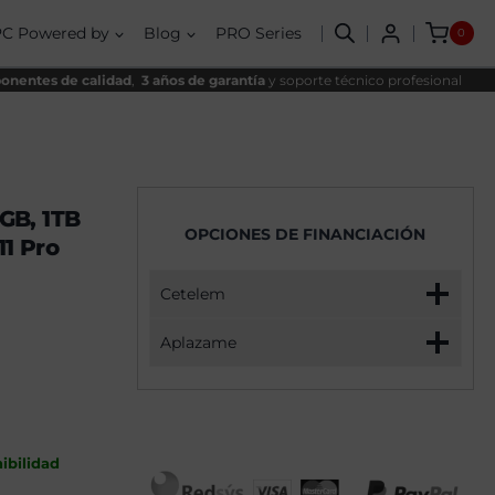
AMD
nal
al
Ryzen
PC Powered by
Blog
PRO Series
0
5
,00€.
,00€.
7500F,
32GB,
nentes de calidad
,
3 años de garantía
y soporte técnico profesional
1TB
SSD
NVME,
RX
9060XT
16GB
+
GB, 1TB
Windows
OPCIONES DE FINANCIACIÓN
11
1 Pro
Pro
cantidad
Cetelem
Aplazame
ibilidad