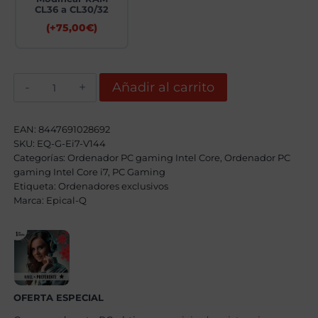
CL36 a CL30/32
(+
75,00
€
)
Epical-
Añadir al carrito
Q
Winker
Intel
Core
EAN:
8447691028692
i7
SKU:
EQ-G-Ei7-V144
14700KF,
Categorías:
32GB,
Ordenador PC gaming Intel Core
,
Ordenador PC
2TB
gaming Intel Core i7
,
PC Gaming
SSD
Etiqueta:
Ordenadores exclusivos
NVME,
Marca:
Epical-Q
RTX
5060TI
16GB
+
Windows
11
Pro
cantidad
OFERTA ESPECIAL