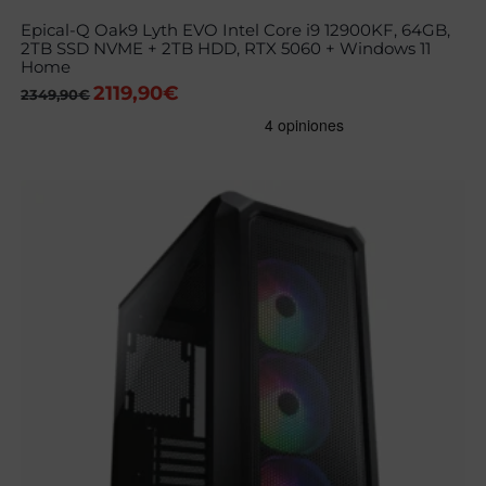
Epical-Q Oak9 Lyth EVO Intel Core i9 12900KF, 64GB,
2TB SSD NVME + 2TB HDD, RTX 5060 + Windows 11
Home
2119,90
€
El
El
2349,90
€
precio
precio
original
actual
era:
es:
2349,90€.
2119,90€.