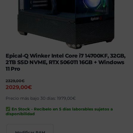
Epical-Q Winker Intel Core i7 14700KF, 32GB,
2TB SSD NVME, RTX 5060TI 16GB + Windows
11 Pro
2329,00
€
El
El
2029,00
€
precio
precio
Precio más bajo 30 días:
1979,00
€
original
actual
era:
es:
En Stock - Recíbelo en 5 días laborables sujetos a
2329,00€.
2029,00€.
disponibilidad
Modificar RAM