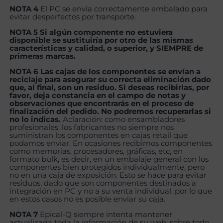
NOTA 4
El PC se envía correctamente embalado para
evitar desperfectos por transporte.
NOTA 5 Si algún componente no estuviera
disponible se sustituiría por otro de las mismas
características y calidad, o superior, y SIEMPRE de
primeras marcas.
NOTA 6 Las cajas de los componentes se envían a
reciclaje para asegurar su correcta eliminación dado
que, al final, son un residuo. Si deseas recibirlas, por
favor, deja constancia en el campo de notas y
observaciones que encontrarás en el proceso de
finalización del pedido. No podremos recuperarlas si
no lo indicas.
Aclaración: como ensambladores
profesionales, los fabricantes no siempre nos
suministran los componentes en cajas retail que
podamos enviar. En ocasiones recibimos componentes
como memorias, procesadores, gráficas, etc, en
formato bulk, es decir, en un embalaje general con los
componentes bien protegidos individualmente, pero
no en una caja de exposición. Esto se hace para evitar
residuos, dado que son componentes destinados a
integración en PC y no a su venta individual, por lo que
en estos casos no es posible enviar su caja.
NOTA 7
Epical-Q siempre intenta mantener
actualizada toda la información de su web, sobre todo