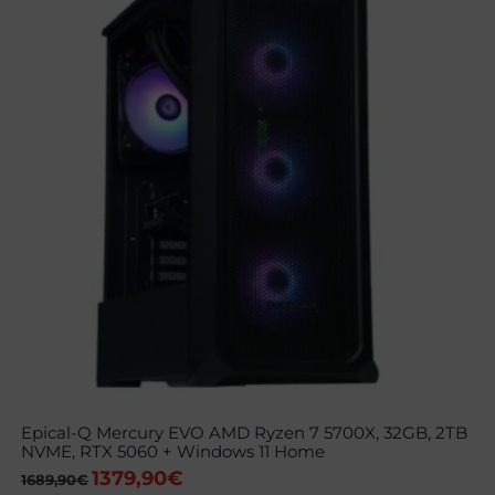
Epical-Q Mercury EVO AMD Ryzen 7 5700X, 32GB, 2TB
NVME, RTX 5060 + Windows 11 Home
1379,90
€
El
El
1689,90
€
precio
precio