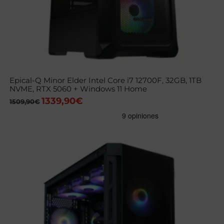
Epical-Q Minor Elder Intel Core i7 12700F, 32GB, 1TB
NVME, RTX 5060 + Windows 11 Home
1339,90
€
El
El
1509,90
€
precio
precio
original
actual
era:
es:
1509,90€.
1339,90€.