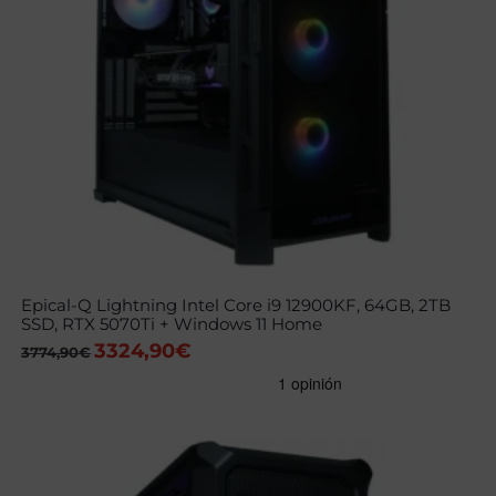
Epical-Q Lightning Intel Core i9 12900KF, 64GB, 2TB
SSD, RTX 5070Ti + Windows 11 Home
3324,90
€
El
El
3774,90
€
precio
precio
original
actual
era:
es:
3774,90€.
3324,90€.