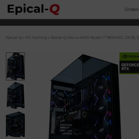
Saltar
al
Orden
contenido
Epical-Q
»
PC Gaming
»
Epical-Q Viorux AMD Ryzen 7 7800X3D, 32GB, 