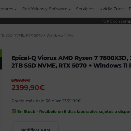
origi
actua
era:
es:
adores
Periféricos y Software
Servicios
Nvidia Zone
2759,
2399,
Tu PC con
compo
2TB SSD NVME, RTX 5070 + Windows 11 Pro
Epical-Q Viorux AMD Ryzen 7 7800X3D, 
2TB SSD NVME, RTX 5070 + Windows 11 
2759,00
€
El
El
2399,90
€
precio
precio
original
Precio más bajo 30 días:
actual
2339,99
€
era:
es:
En Stock - Recíbelo en 5 días laborables sujetos a dispon
2759,00€.
2399,90€.
Modificar RAM