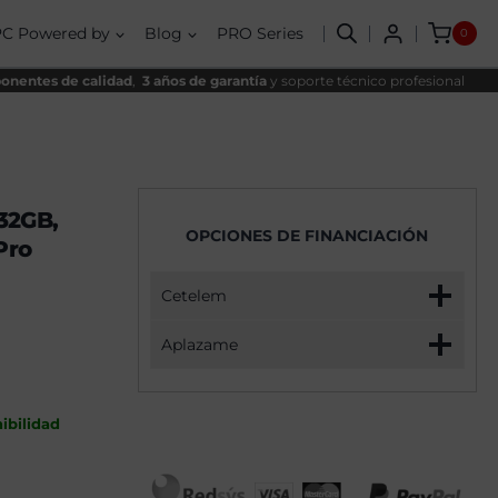
AMD
nal
l
Ryzen
PC Powered by
Blog
PRO Series
0
7
00€.
90€.
7800X3D,
32GB,
nentes de calidad
,
3 años de garantía
y soporte técnico profesional
2TB
SSD
NVME,
RTX
5070
+
Windows
32GB,
11
OPCIONES DE FINANCIACIÓN
Pro
Pro
cantidad
Cetelem
Aplazame
ibilidad