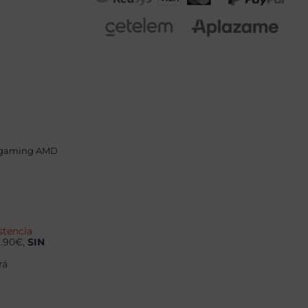
 gaming AMD
stencia
9.90€,
SIN
rá