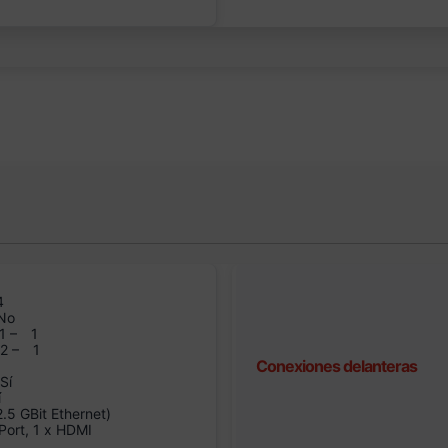
4
No
1 –
1
n2 –
1
Conexiones delanteras
Sí
í
5 GBit Ethernet)
Port, 1 x HDMI