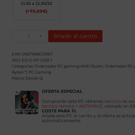
CL36 a CL30/32
(+
75,00
€
)
Epical-
Añadir al carrito
Q
Viorux
AMD
Ryzen
EAN:
0657968012967
7
SKU:
EQ-G-R7-V225-1
7800X3D,
Categorías:
32GB,
Ordenador PC gaming AMD Ryzen
,
Ordenador PC
2TB
Ryzen 7
,
PC Gaming
SSD
Marca:
Epical-Q
NVME,
RTX
5070
OFERTA ESPECIAL
+
Windows
Comprando este PC obtienes
servicio de asi
11
técnica remota + ANTIVIRUS
, valorado en 6
Pro
COSTE PARA TI.
cantidad
Añade este PC al carrito y la oferta se activa
automáticamente.