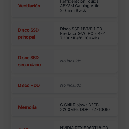
Refrigeración líquida
Ventilación
ABYSM Gaming Artic
240mm Black
Disco SSD NVME 1 TB
Disco SSD
Predator GM6 PCIE 4×4
principal
7.200MBs/6.200MBs
Disco SSD
secundario
Disco HDD
G.Skill Ripjaws 32GB
Memoria
3200MHz DDR4 (2x16GB)
NVIDIA RTX 5060Ti 8 GB