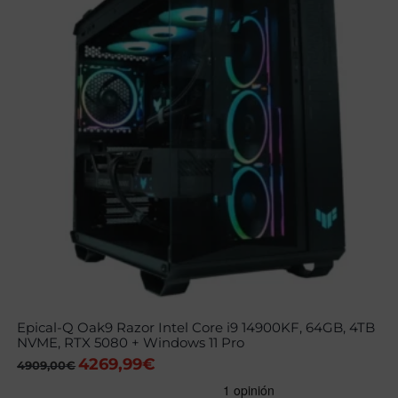
Epical-Q Oak9 Razor Intel Core i9 14900KF, 64GB, 4TB
NVME, RTX 5080 + Windows 11 Pro
4269,99
€
El
El
4909,00
€
precio
precio
original
actual