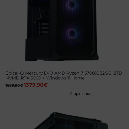
Epical-Q Mercury EVO AMD Ryzen 7 5700X, 32GB, 2TB
NVME, RTX 5060 + Windows 11 Home
1379,90
€
El
El
1689,90
€
precio
precio
original
actual
era:
es:
1689,90€.
1379,90€.