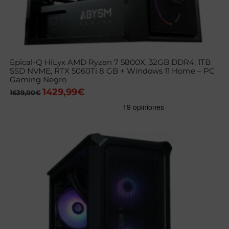
Epical-Q HiLyx AMD Ryzen 7 5800X, 32GB DDR4, 1TB
SSD NVME, RTX 5060Ti 8 GB + Windows 11 Home – PC
Gaming Negro
1429,99
€
El
El
1639,00
€
precio
precio
original
actual
era:
es:
1639,00€.
1429,99€.