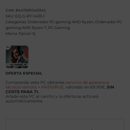
AMD
Ryzen
EAN:
8447691049345
7
SKU:
EQ-G-R7-V433-1
5800X3D,
32GB,
Categorías:
Ordenador PC gaming AMD Ryzen
,
Ordenador PC
1TB
gaming AMD Ryzen 7
,
PC Gaming
SSD
Marca:
Epical-Q
NVME
,
RTX
5060Ti
8GB
+
Windows
11
Pro
OFERTA ESPECIAL
cantidad
Comprando este PC obtienes
servicio de asistencia
técnica remota + ANTIVIRUS
, valorado en 69.90€,
SIN
COSTE PARA TI.
Añade este PC al carrito y la oferta se activará
automáticamente.