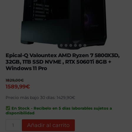
Epical-Q Valountex AMD Ryzen 7 5800X3D,
32GB, 1TB SSD NVME , RTX 5060Ti 8GB +
Windows 11 Pro
1829,00
€
El
El
1589,99
€
precio
precio
Precio más bajo 30 días:
1429,90
€
original
actual
era:
es:
En Stock - Recíbelo en 5 días laborables sujetos a
1829,00€.
1589,99€.
disponibilidad
Epical-
Añadir al carrito
Q
Valountex