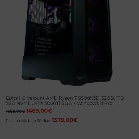
Epical-Q Valount AMD Ryzen 7 5800X3D, 32GB, 1TB
SSD NVME , RTX 5060Ti 8GB + Windows 11 Pro
1469,00
€
El
El
1689,00
€
precio
precio
1379,00
€
original
actual
Precio más bajo 30 días:
era:
es:
1689,00€.
1469,00€.