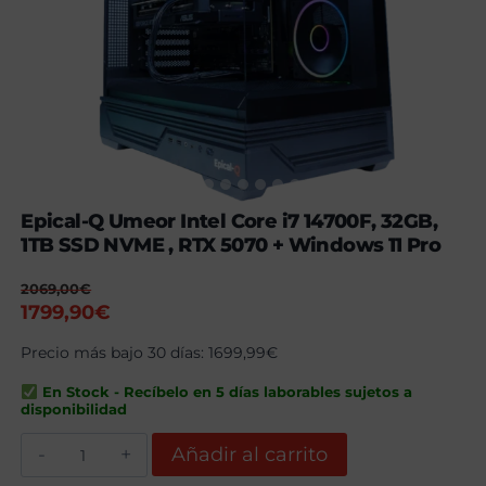
Epical-Q Umeor Intel Core i7 14700F, 32GB,
1TB SSD NVME , RTX 5070 + Windows 11 Pro
2069,00
€
El
El
1799,90
€
precio
precio
Precio más bajo 30 días:
1699,99
€
original
actual
era:
es:
En Stock - Recíbelo en 5 días laborables sujetos a
2069,00€.
1799,90€.
disponibilidad
Epical-
Añadir al carrito
Q
Umeor