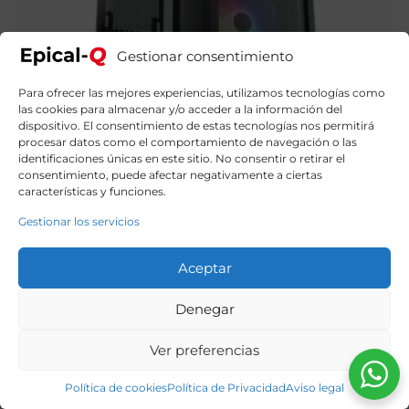
Gestionar consentimiento
Para ofrecer las mejores experiencias, utilizamos tecnologías como
las cookies para almacenar y/o acceder a la información del
dispositivo. El consentimiento de estas tecnologías nos permitirá
procesar datos como el comportamiento de navegación o las
identificaciones únicas en este sitio. No consentir o retirar el
consentimiento, puede afectar negativamente a ciertas
características y funciones.
Gestionar los servicios
Epical-Q Little Oprim AMD Ryzen 5 4500, 16GB, 500GB
NVME, RTX 3050 + Windows 11 Home
Aceptar
749,99
€
El
El
859,00
€
precio
precio
original
actual
Denegar
era:
es:
859,00€.
749,99€.
Ver preferencias
Política de cookies
Política de Privacidad
Aviso legal