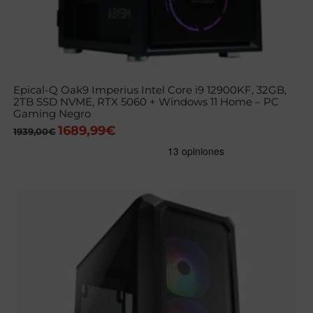
Epical-Q Oak9 Imperius Intel Core i9 12900KF, 32GB,
2TB SSD NVME, RTX 5060 + Windows 11 Home – PC
Gaming Negro
1689,99
€
El
El
1939,00
€
precio
precio
original
actual
era:
es:
1939,00€.
1689,99€.