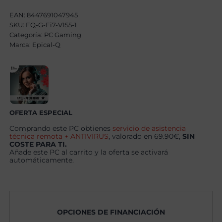
Intel
Core
EAN:
8447691047945
i7
SKU:
EQ-G-Ei7-V155-1
14700F,
Categoría:
32GB,
PC Gaming
1TB
Marca:
Epical-Q
SSD
NVME
,
RTX
5070
+
Windows
11
OFERTA ESPECIAL
Pro
cantidad
Comprando este PC obtienes
servicio de asistencia
técnica remota + ANTIVIRUS
, valorado en 69.90€,
SIN
COSTE PARA TI.
Añade este PC al carrito y la oferta se activará
automáticamente.
OPCIONES DE FINANCIACIÓN