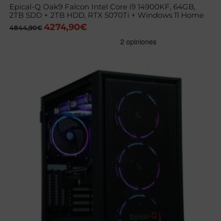
Epical-Q Oak9 Falcon Intel Core i9 14900KF, 64GB,
2TB SDD + 2TB HDD, RTX 5070Ti + Windows 11 Home
4274,90
€
El
El
4844,90
€
precio
precio
original
actual
era:
es:
4844,90€.
4274,90€.