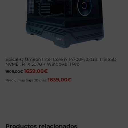
Epical-Q Umeon Intel Core i7 14700F, 32GB, 1TB SSD
NVME , RTX 5070 + Windows 11 Pro
1659,00
€
El
El
1909,00
€
precio
precio
1639,00
€
original
actual
Precio más bajo 30 días:
era:
es:
1909,00€.
1659,00€.
Productos relacionados