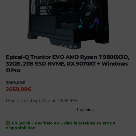
Epical-Q Truntor EVO AMD Ryzen 7 9800X3D,
32GB, 2TB SSD NVME, RX 9070XT + Windows
11 Pro
3069,00
€
El
El
2669,99
€
precio
precio
Precio más bajo 30 días:
2639,99
€
original
actual
era:
es:
3069,00€.
2669,99€.
En Stock - Recíbelo en 5 días laborables sujetos a
disponibilidad