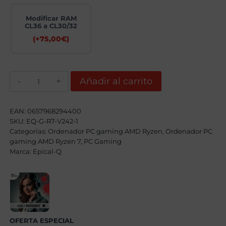
Modificar RAM
CL36 a CL30/32
(+
75,00
€
)
Epical-
Añadir al carrito
Q
Truntor
EVO
AMD
EAN:
0657968294400
Ryzen
SKU:
EQ-G-R7-V242-1
7
Categorías:
9800X3D,
Ordenador PC gaming AMD Ryzen
,
Ordenador PC
32GB,
gaming AMD Ryzen 7
,
PC Gaming
2TB
Marca:
Epical-Q
SSD
NVME,
RX
9070XT
+
Windows
11
Pro
cantidad
OFERTA ESPECIAL