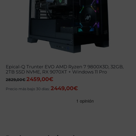
Epical-Q Trunter EVO AMD Ryzen 7 9800X3D, 32GB,
2TB SSD NVME, RX 9070XT + Windows 11 Pro
2459,00
€
El
El
2829,00
€
precio
precio
2449,00
€
original
actual
Precio más bajo 30 días:
era:
es:
2829,00€.
2459,00€.