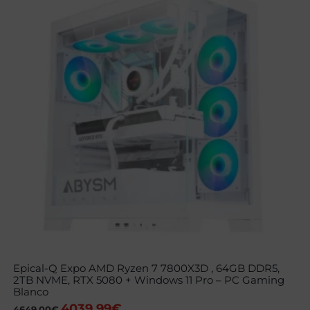
Epical-Q Expo AMD Ryzen 7 7800X3D , 64GB DDR5,
2TB NVME, RTX 5080 + Windows 11 Pro – PC Gaming
Blanco
4039,99
€
El
El
4649,00
€