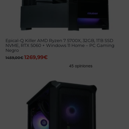
Epical-Q Killer AMD Ryzen 7 5700X, 32GB, 1TB SSD
NVME, RTX 5060 + Windows 11 Home – PC Gaming
Negro
1269,99
€
El
El
1459,00
€
precio
precio
original
actual
era:
es:
1459,00€.
1269,99€.