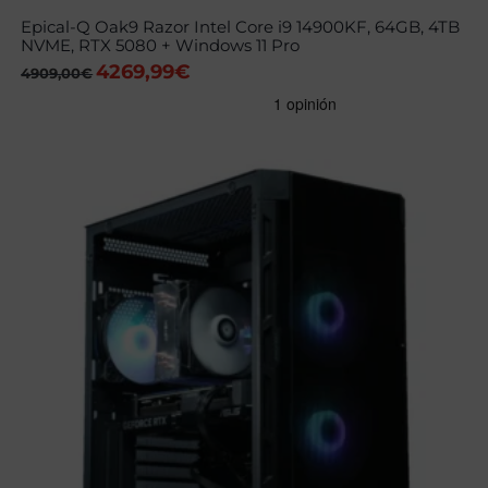
Epical-Q Oak9 Razor Intel Core i9 14900KF, 64GB, 4TB
NVME, RTX 5080 + Windows 11 Pro
4269,99
€
El
El
4909,00
€
precio
precio
original
actual
era:
es:
4909,00€.
4269,99€.