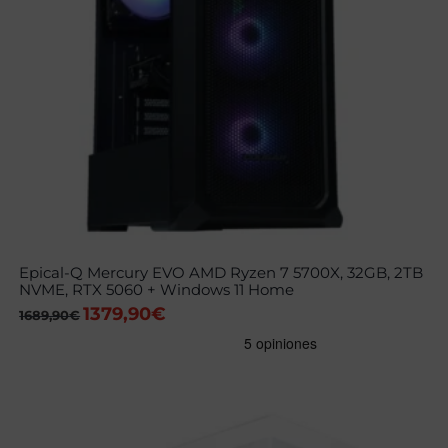
Epical-Q Mercury EVO AMD Ryzen 7 5700X, 32GB, 2TB
NVME, RTX 5060 + Windows 11 Home
1379,90
€
El
El
1689,90
€
precio
precio
original
actual
era:
es:
1689,90€.
1379,90€.