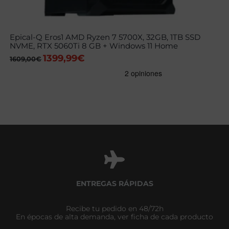
Epical-Q Eros1 AMD Ryzen 7 5700X, 32GB, 1TB SSD
NVME, RTX 5060Ti 8 GB + Windows 11 Home
1399,99
€
El
El
1609,00
€
precio
precio
original
actual
era:
es:
1609,00€.
1399,99€.
ENTREGAS RÁPIDAS
Recibe tu pedido en 48/72h
En épocas de alta demanda, ver ficha de cada producto