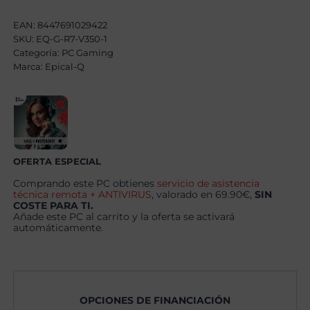
AMD
Ryzen
EAN:
8447691029422
7
SKU:
EQ-G-R7-V350-1
5700X,
Categoría:
32GB,
PC Gaming
1TB
Marca:
Epical-Q
SSD
NVME,
RX
9060XT
8GB
+
Windows
11
OFERTA ESPECIAL
Pro
cantidad
Comprando este PC obtienes
servicio de asistencia
técnica remota + ANTIVIRUS
, valorado en 69.90€,
SIN
COSTE PARA TI.
Añade este PC al carrito y la oferta se activará
automáticamente.
OPCIONES DE FINANCIACIÓN