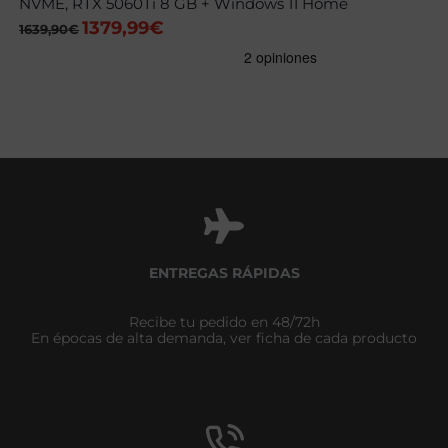
NVME, RTX 5060Ti 8 GB + Windows 11 Home
1379,99
€
El
El
1639,90
€
precio
precio
original
actual
era:
es:
1639,90€.
1379,99€.
ENTREGAS RÁPIDAS
Recibe tu pedido en 48/72h
En épocas de alta demanda, ver ficha de cada producto