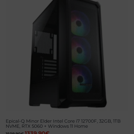
Epical-Q Minor Elder Intel Core i7 12700F, 32GB, 1TB
NVME, RTX 5060 + Windows 11 Home
1339,90
€
El
El
1509,90
€