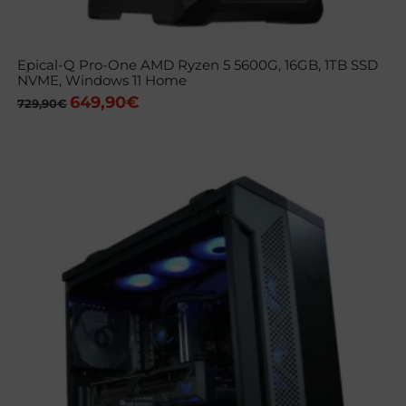
Epical-Q Pro-One AMD Ryzen 5 5600G, 16GB, 1TB SSD
NVME, Windows 11 Home
649,90
€
El
El
729,90
€
precio
precio
original
actual
era:
es:
729,90€.
649,90€.