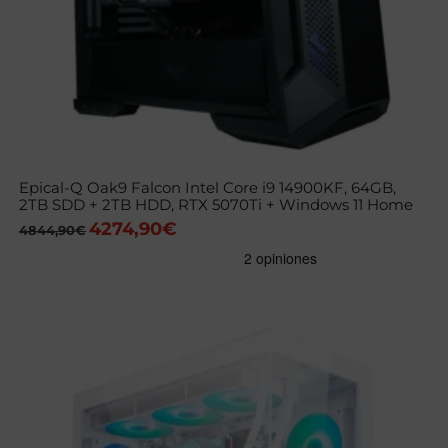
Epical-Q Oak9 Falcon Intel Core i9 14900KF, 64GB,
2TB SDD + 2TB HDD, RTX 5070Ti + Windows 11 Home
4274,90
€
El
El
4844,90
€
precio
precio
original
actual
era:
es:
4844,90€.
4274,90€.