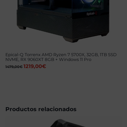
Epical-Q Torrenx AMD Ryzen 7 5700X, 32GB, 1TB SSD
NVME, RX 9060XT 8GB + Windows 11 Pro
1219,00
€
El
El
1479,00
€
precio
precio
original
actual
era:
es:
1479,00€.
1219,00€.
Productos relacionados