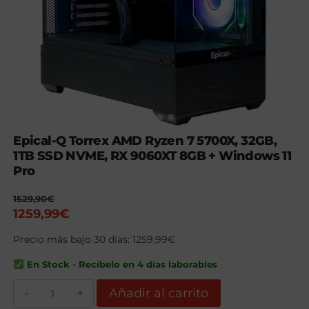
Epical-Q Torrex AMD Ryzen 7 5700X, 32GB,
1TB SSD NVME, RX 9060XT 8GB + Windows 11
Pro
1529,90
€
El
El
1259,99
€
precio
precio
Precio más bajo 30 días:
1259,99
€
original
actual
era:
es:
En Stock - Recíbelo en 4 días laborables
1529,90€.
1259,99€.
Epical-
Añadir al carrito
Q
Torrex