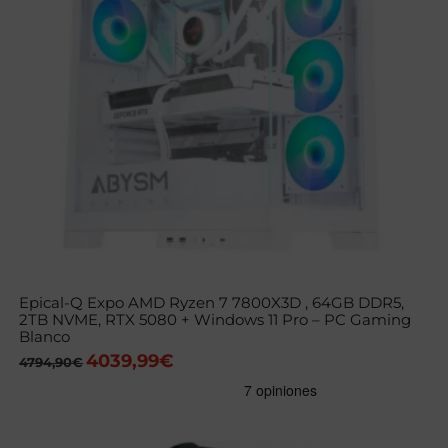
Epical-Q Expo AMD Ryzen 7 7800X3D , 64GB DDR5,
2TB NVME, RTX 5080 + Windows 11 Pro – PC Gaming
Blanco
4039,99
€
El
El
4794,90
€
precio
precio
original
actual
era:
es:
4794,90€.
4039,99€.