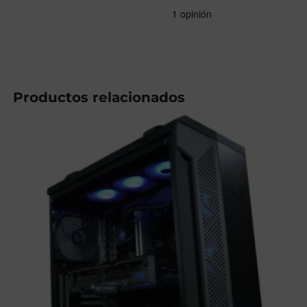
2539,00€.
2209,00€.
Productos relacionados