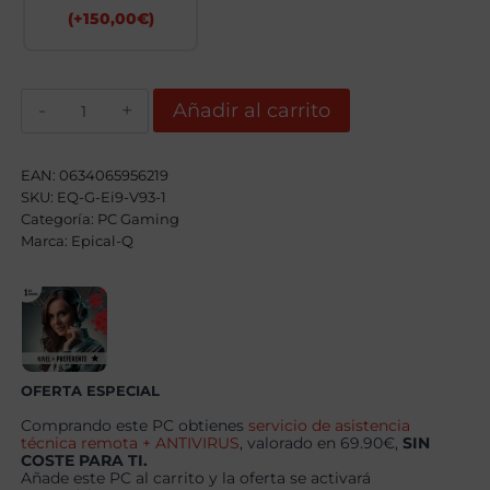
(+
150,00
€
)
Epical-
Añadir al carrito
Q
Sylaryan
Intel
Core
EAN:
0634065956219
i9
SKU:
EQ-G-Ei9-V93-1
12900KF,
Categoría:
64GB,
PC Gaming
2TB
Marca:
Epical-Q
NVME,
RTX
5070
+
Windows
11
Pro
cantidad
OFERTA ESPECIAL
Comprando este PC obtienes
servicio de asistencia
técnica remota + ANTIVIRUS
, valorado en 69.90€,
SIN
COSTE PARA TI.
Añade este PC al carrito y la oferta se activará