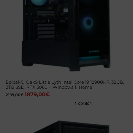
Epical-Q Oak9 Little Lyth Intel Core i9 12900KF, 32GB,
2TB SSD, RTX 5060 + Windows 11 Home
1879,00
€
El
El
2199,00
€
precio
precio
original
actual
era:
es:
2199,00€.
1879,00€.