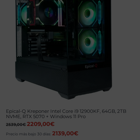
Epical-Q Kreponer Intel Core i9 12900KF, 64GB, 2TB
NVME, RTX 5070 + Windows 11 Pro
2209,00
€
El
El
2539,00
€
precio
precio
2139,00
€
original
actual
Precio más bajo 30 días:
era:
es: