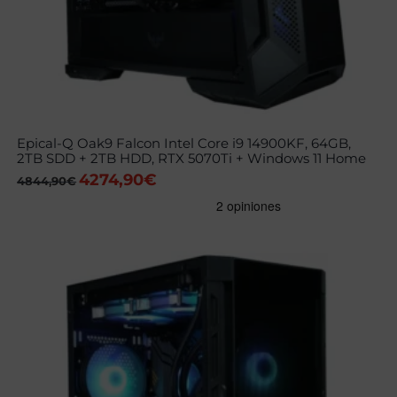
Epical-Q Oak9 Falcon Intel Core i9 14900KF, 64GB,
2TB SDD + 2TB HDD, RTX 5070Ti + Windows 11 Home
4274,90
€
El
El
4844,90
€
precio
precio
original
actual
era:
es:
4844,90€.
4274,90€.