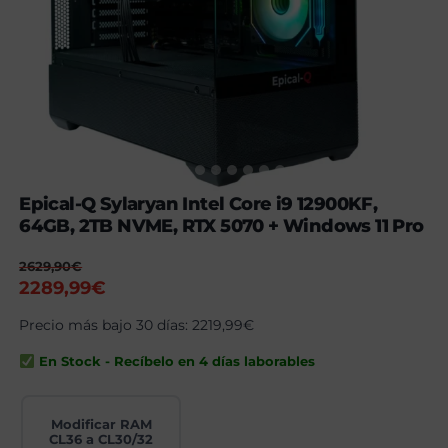
Epical-Q Sylaryan Intel Core i9 12900KF,
64GB, 2TB NVME, RTX 5070 + Windows 11 Pro
2629,90
€
El
El
2289,99
€
precio
precio
Precio más bajo 30 días:
2219,99
€
original
actual
era:
es:
En Stock - Recíbelo en 4 días laborables
2629,90€.
2289,99€.
Modificar RAM
CL36 a CL30/32