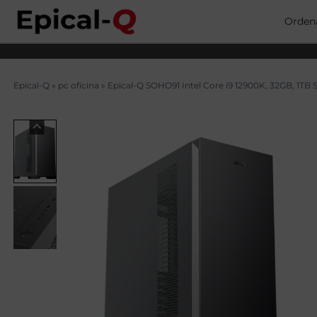
Saltar
al
Orden
contenido
Epical-Q
»
pc oficina
»
Epical-Q SOHO91 Intel Core i9 12900K, 32GB, 1T