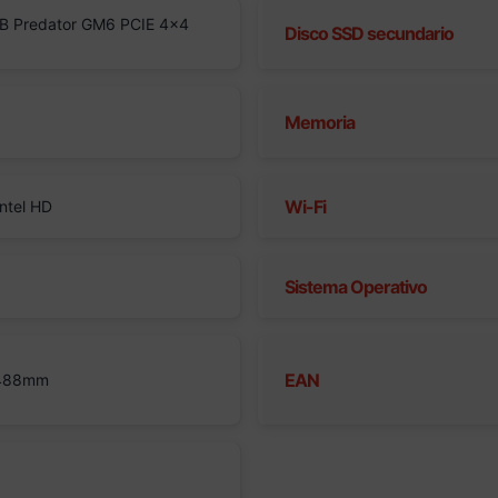
B Predator GM6 PCIE 4×4
Disco SSD secundario
Memoria
Wi-Fi
Intel HD
Sistema Operativo
EAN
 488mm