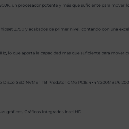
12900K, un procesador potente y más que suficiente para mover lo
chipset Z790 y acabados de primer nivel, contando con una exce
 lo que aporta la capacidad más que suficiente para mover cual
o Disco SSD NVME 1 TB Predator GM6 PCIE 4×4 7.200MBs/6.200MBs
us gráficos, Gráficos integrados Intel HD.