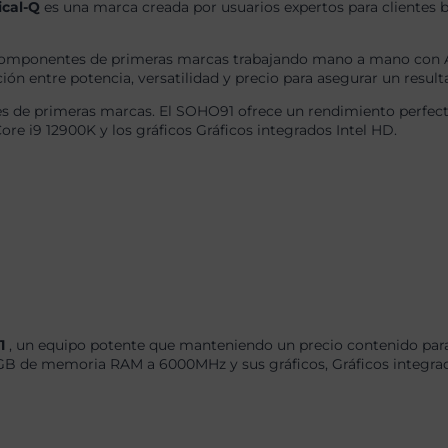
ical-Q
es una marca creada por usuarios expertos para clientes b
omponentes de primeras marcas trabajando mano a mano con AS
ón entre potencia, versatilidad y precio para asegurar un result
 de primeras marcas. El SOHO91 ofrece un rendimiento perfecto
ore i9 12900K y los gráficos Gráficos integrados Intel HD.
91
, un equipo potente que manteniendo un precio contenido para
GB de memoria RAM a 6000MHz y sus gráficos, Gráficos integrad