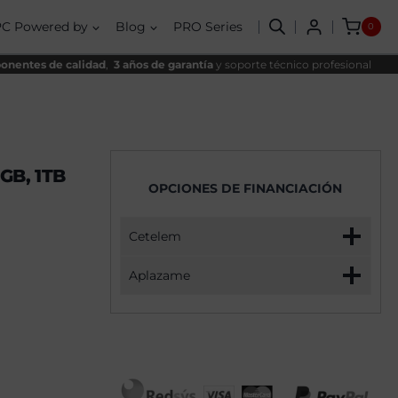
Intel
nal
al
Core
PC Powered by
Blog
PRO Series
0
i9
,90€.
,90€.
12900K,
32GB,
nentes de calidad
,
3 años de garantía
y soporte técnico profesional
1TB
SSD
NVME
+
Windows
11
PRO
2GB, 1TB
cantidad
OPCIONES DE FINANCIACIÓN
Cetelem
Aplazame