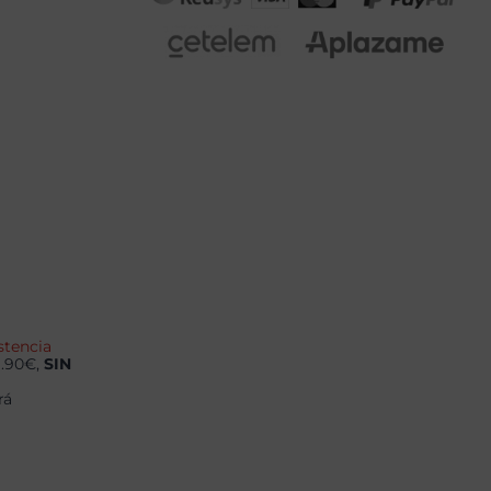
stencia
9.90€,
SIN
rá