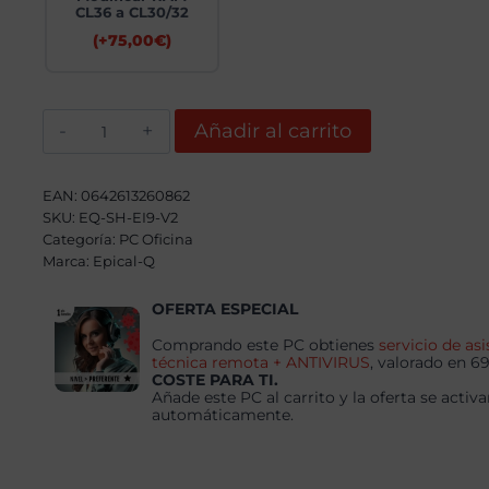
CL36 a CL30/32
(+
75,00
€
)
Epical-
Añadir al carrito
Q
SOHO91
Intel
Core
EAN:
0642613260862
i9
SKU:
EQ-SH-EI9-V2
12900K,
Categoría:
32GB,
PC Oficina
1TB
Marca:
Epical-Q
SSD
NVME
OFERTA ESPECIAL
+
Windows
11
Comprando este PC obtienes
servicio de asi
PRO
técnica remota + ANTIVIRUS
, valorado en 6
cantidad
COSTE PARA TI.
Añade este PC al carrito y la oferta se activa
automáticamente.