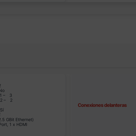
2
No
1 –
3
n2 –
2
Conexiones delanteras
Sí
í
5 GBit Ethernet)
Port, 1 x HDMI