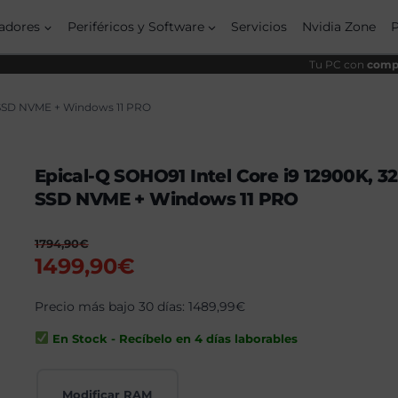
origi
actu
era:
es:
adores
Periféricos y Software
Servicios
Nvidia Zone
1794
1499
Tu PC con
compo
B SSD NVME + Windows 11 PRO
Epical-Q SOHO91 Intel Core i9 12900K, 3
SSD NVME + Windows 11 PRO
1794,90
€
El
El
1499,90
€
precio
precio
original
Precio más bajo 30 días:
actual
1489,99
€
era:
es:
En Stock - Recíbelo en 4 días laborables
1794,90€.
1499,90€.
Modificar RAM