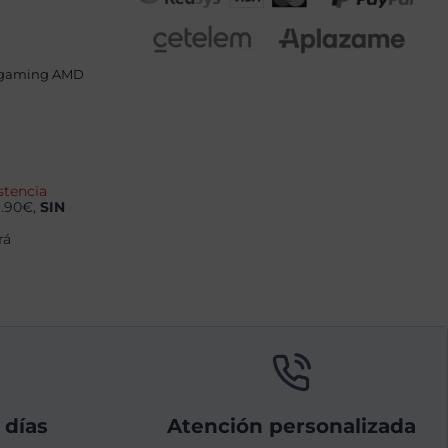
 gaming AMD
stencia
9.90€,
SIN
rá
 días
Atención personalizada