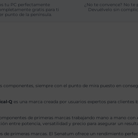
s tu PC perfectamente
¿No te convence? No te 
ompletamente gratis para ti
Devuélvelo sin complic
er punto de la península.
s componentes, siempre con el punto de mira puesto en consegui
ical-Q
es una marca creada por usuarios expertos para clientes b
omponentes de primeras marcas trabajando mano a mano con AS
ón entre potencia, versatilidad y precio para asegurar un result
 de primeras marcas. El Senatum ofrece un rendimiento perfect