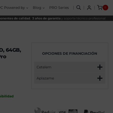
AMD
nal
l
Ryzen
PC Powered by
Blog
PRO Series
0
7
,00€.
99€.
9800X3D,
64GB,
nentes de calidad
,
3 años de garantía
y soporte técnico profesional
4TB
SSD
NVME,
RTX
5090+
Windows
11
D, 64GB,
Pro
OPCIONES DE FINANCIACIÓN
cantidad
Pro
Cetelem
Aplazame
ibilidad