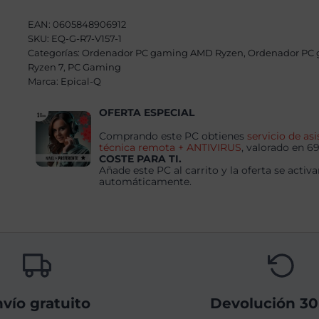
AMD
Ryzen
EAN:
0605848906912
7
SKU:
EQ-G-R7-V157-1
9800X3D,
Categorías:
64GB,
Ordenador PC gaming AMD Ryzen
,
Ordenador PC
4TB
Ryzen 7
,
PC Gaming
SSD
Marca:
Epical-Q
NVME,
RTX
5090+
OFERTA ESPECIAL
Windows
11
Comprando este PC obtienes
servicio de asi
Pro
técnica remota + ANTIVIRUS
, valorado en 6
cantidad
COSTE PARA TI.
Añade este PC al carrito y la oferta se activa
automáticamente.
vío gratuito
Devolución 30