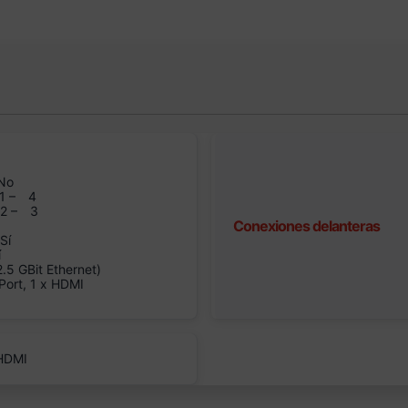
1
No
1 –
4
n2 –
3
Conexiones delanteras
Sí
í
5 GBit Ethernet)
Port, 1 x HDMI
 HDMI