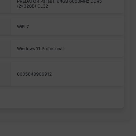
PREDATOR Pallas II 64GB 6000MHz DDR5
(2x32GB) CL32
WiFi 7
Windows 11 Profesional
0605848906912