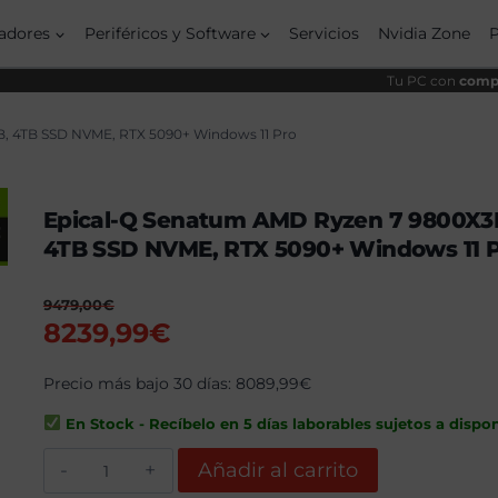
origi
actua
era:
es:
adores
Periféricos y Software
Servicios
Nvidia Zone
9479
8239,
Tu PC con
compo
, 4TB SSD NVME, RTX 5090+ Windows 11 Pro
Epical-Q Senatum AMD Ryzen 7 9800X3
4TB SSD NVME, RTX 5090+ Windows 11 
9479,00
€
El
El
8239,99
€
precio
precio
original
Precio más bajo 30 días:
actual
8089,99
€
era:
es:
En Stock - Recíbelo en 5 días laborables sujetos a dispon
9479,00€.
8239,99€.
Epical-
Añadir al carrito
Q
Senatum