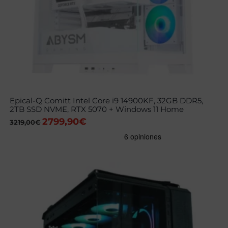
Epical-Q Comitt Intel Core i9 14900KF, 32GB DDR5,
2TB SSD NVME, RTX 5070 + Windows 11 Home
2799,90
€
El
El
3219,00
€
precio
precio
original
actual
era:
es:
3219,00€.
2799,90€.