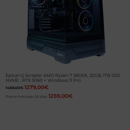
Epical-Q Scripter AMD Ryzen 7 5800X, 32GB, 1TB SSD
NVME , RTX 5060 + Windows 11 Pro
1279,00
€
El
El
1469,00
€
precio
precio
1259,00
€
original
actual
Precio más bajo 30 días:
era:
es:
1469,00€.
1279,00€.