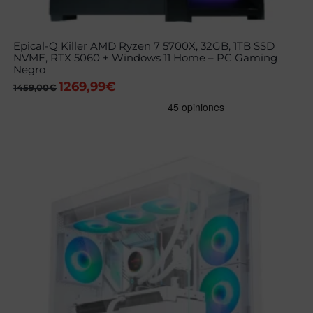
Epical-Q Killer AMD Ryzen 7 5700X, 32GB, 1TB SSD
NVME, RTX 5060 + Windows 11 Home – PC Gaming
Negro
1269,99
€
El
El
1459,00
€
precio
precio
original
actual
era:
es:
1459,00€.
1269,99€.