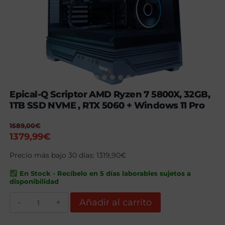
Epical-Q Scriptor AMD Ryzen 7 5800X, 32GB,
1TB SSD NVME , RTX 5060 + Windows 11 Pro
1589,00
€
El
El
1379,99
€
precio
precio
Precio más bajo 30 días:
1319,90
€
original
actual
era:
es:
En Stock - Recíbelo en 5 días laborables sujetos a
1589,00€.
1379,99€.
disponibilidad
Epical-
Añadir al carrito
Q
Scriptor
AMD