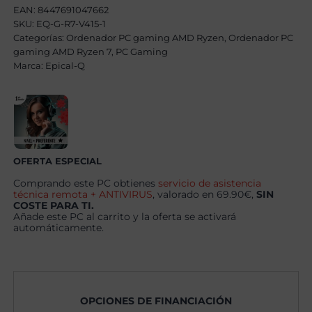
Ryzen
EAN:
8447691047662
7
SKU:
EQ-G-R7-V415-1
5800X,
Categorías:
32GB,
Ordenador PC gaming AMD Ryzen
,
Ordenador PC
1TB
gaming AMD Ryzen 7
,
PC Gaming
SSD
Marca:
Epical-Q
NVME
,
RTX
5060
+
Windows
11
Pro
cantidad
OFERTA ESPECIAL
Comprando este PC obtienes
servicio de asistencia
técnica remota + ANTIVIRUS
, valorado en 69.90€,
SIN
COSTE PARA TI.
Añade este PC al carrito y la oferta se activará
automáticamente.
OPCIONES DE FINANCIACIÓN