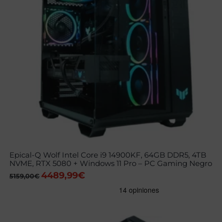
Epical-Q Wolf Intel Core i9 14900KF, 64GB DDR5, 4TB
NVME, RTX 5080 + Windows 11 Pro – PC Gaming Negro
4489,99
€
El
El
5159,00
€
precio
precio
original
actual
era:
es:
5159,00€.
4489,99€.