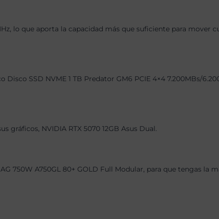
 lo que aporta la capacidad más que suficiente para mover cual
o Disco SSD NVME 1 TB Predator GM6 PCIE 4×4 7.200MBs/6.200MBs
 sus gráficos, NVIDIA RTX 5070 12GB Asus Dual.
AG 750W A750GL 80+ GOLD Full Modular, para que tengas la máx