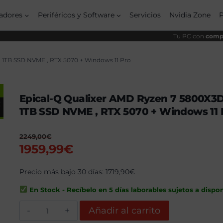
origi
actu
era:
es:
adores
Periféricos y Software
Servicios
Nvidia Zone
2249
1959,
Tu PC con
compo
 1TB SSD NVME , RTX 5070 + Windows 11 Pro
Epical-Q Qualixer AMD Ryzen 7 5800X3D
1TB SSD NVME , RTX 5070 + Windows 11 
2249,00
€
El
El
1959,99
€
precio
precio
original
Precio más bajo 30 días:
actual
1719,90
€
era:
es:
En Stock - Recíbelo en 5 días laborables sujetos a dispon
2249,00€.
1959,99€.
Epical-
Añadir al carrito
Q
Qualixer