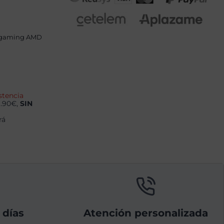
 gaming AMD
stencia
9.90€,
SIN
rá
 días
Atención personalizada