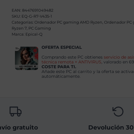
AMD
Ryzen
EAN:
8447691049482
7
SKU:
EQ-G-R7-V435-1
5800X3D,
Categorías:
32GB,
Ordenador PC gaming AMD Ryzen
,
Ordenador PC
1TB
Ryzen 7
,
PC Gaming
SSD
Marca:
Epical-Q
NVME
,
RTX
OFERTA ESPECIAL
5070
+
Comprando este PC obtienes
servicio de asi
Windows
técnica remota + ANTIVIRUS
, valorado en 6
11
COSTE PARA TI.
Pro
Añade este PC al carrito y la oferta se activa
cantidad
automáticamente.
vío gratuito
Devolución 30