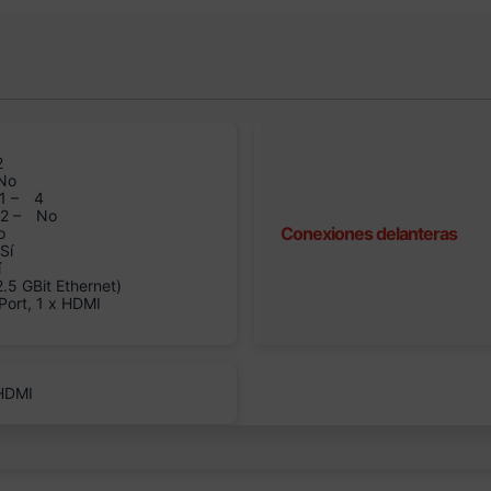
2
No
1 –
4
n2 –
No
Conexiones delanteras
o
Sí
í
5 GBit Ethernet)
Port, 1 x HDMI
 HDMI