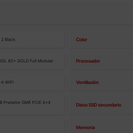
Color
 2 Black
Procesador
GL 80+ GOLD Full Modular
Ventilación
A WIFI
B Predator GM6 PCIE 4×4
Disco SSD secundario
Memoria