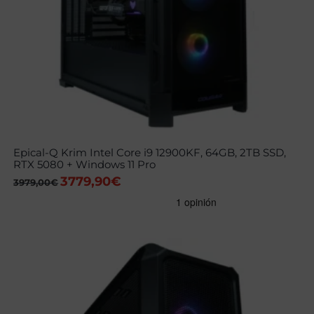
Epical-Q Krim Intel Core i9 12900KF, 64GB, 2TB SSD,
RTX 5080 + Windows 11 Pro
3779,90
€
El
El
3979,00
€
precio
precio
original
actual
era:
es:
3979,00€.
3779,90€.