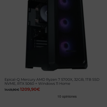
Epical-Q Mercury AMD Ryzen 7 5700X, 32GB, 1TB SSD
NVME, RTX 5060 + Windows 11 Home
1209,90
€
El
El
1449,90
€
precio
precio
original
actual
era:
es:
1449,90€.
1209,90€.