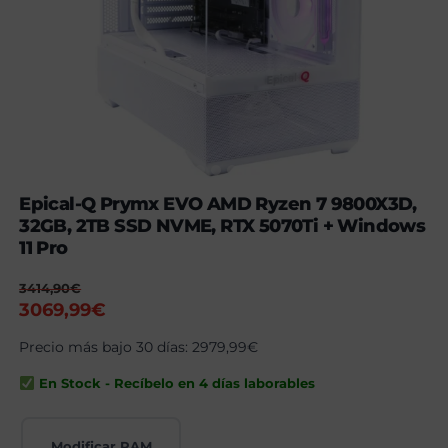
Epical-Q Prymx EVO AMD Ryzen 7 9800X3D,
32GB, 2TB SSD NVME, RTX 5070Ti + Windows
11 Pro
3414,90
€
El
El
3069,99
€
precio
precio
Precio más bajo 30 días:
2979,99
€
original
actual
era:
es:
En Stock - Recíbelo en 4 días laborables
3414,90€.
3069,99€.
Modificar RAM