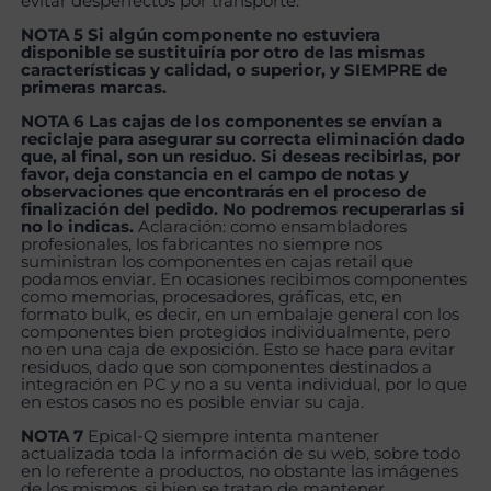
evitar desperfectos por transporte.
NOTA 5 Si algún componente no estuviera
disponible se sustituiría por otro de las mismas
características y calidad, o superior, y SIEMPRE de
primeras marcas.
NOTA 6 Las cajas de los componentes se envían a
reciclaje para asegurar su correcta eliminación dado
que, al final, son un residuo. Si deseas recibirlas, por
favor, deja constancia en el campo de notas y
observaciones que encontrarás en el proceso de
finalización del pedido. No podremos recuperarlas si
no lo indicas.
Aclaración: como ensambladores
profesionales, los fabricantes no siempre nos
suministran los componentes en cajas retail que
podamos enviar. En ocasiones recibimos componentes
como memorias, procesadores, gráficas, etc, en
formato bulk, es decir, en un embalaje general con los
componentes bien protegidos individualmente, pero
no en una caja de exposición. Esto se hace para evitar
residuos, dado que son componentes destinados a
integración en PC y no a su venta individual, por lo que
en estos casos no es posible enviar su caja.
NOTA 7
Epical-Q siempre intenta mantener
actualizada toda la información de su web, sobre todo
en lo referente a productos, no obstante las imágenes
de los mismos, si bien se tratan de mantener