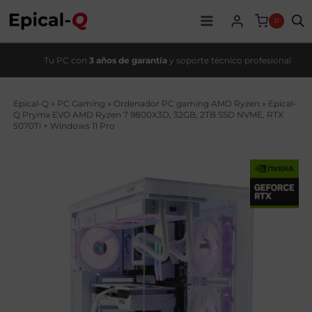
Saltar
original
actual
al
era:
es:
0
contenido
3414,90€.
3069,99€.
Tu PC con
3 años de garantía
y soporte técnico profesional
Epical-Q
»
PC Gaming
»
Ordenador PC gaming AMD Ryzen
»
Epical-
Q Prymx EVO AMD Ryzen 7 9800X3D, 32GB, 2TB SSD NVME, RTX
5070Ti + Windows 11 Pro