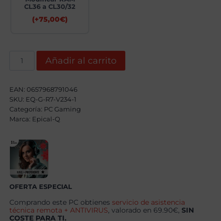
CL36 a CL30/32
(+
75,00
€
)
Epical-
Añadir al carrito
Q
Prymx
EVO
AMD
EAN:
0657968791046
Ryzen
SKU:
EQ-G-R7-V234-1
7
9800X3D,
Categoría:
PC Gaming
32GB,
Marca:
Epical-Q
2TB
SSD
NVME,
RTX
5070Ti
+
Windows
11
OFERTA ESPECIAL
Pro
cantidad
Comprando este PC obtienes
servicio de asistencia
técnica remota + ANTIVIRUS
, valorado en 69.90€,
SIN
COSTE PARA TI.