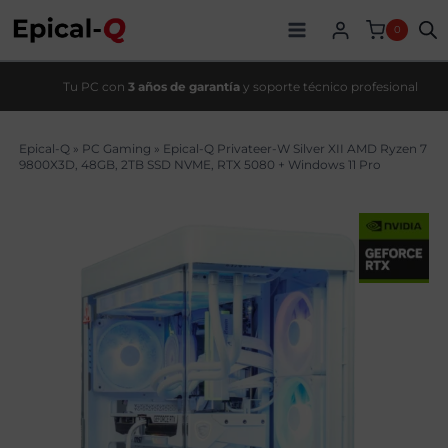
Saltar
original
actual
al
era:
es:
0
contenido
4279,00€.
3719,00€.
Tu PC con
3 años de garantía
y soporte técnico profesional
Epical-Q
»
PC Gaming
»
Epical-Q Privateer-W Silver XII AMD Ryzen 7
9800X3D, 48GB, 2TB SSD NVME, RTX 5080 + Windows 11 Pro