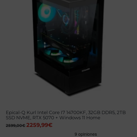
Epical-Q Kurl Intel Core I7 14700KF, 32GB DDR5, 2TB
SSD NVME, RTX 5070 + Windows 11 Home
2259,99
€
El
El
2599,00
€
precio
precio
original
actual