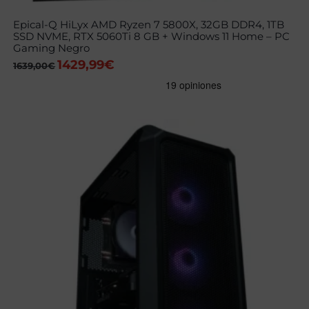
Epical-Q HiLyx AMD Ryzen 7 5800X, 32GB DDR4, 1TB
SSD NVME, RTX 5060Ti 8 GB + Windows 11 Home – PC
Gaming Negro
1429,99
€
El
El
1639,00
€
precio
precio
original
actual
era:
es:
1639,00€.
1429,99€.