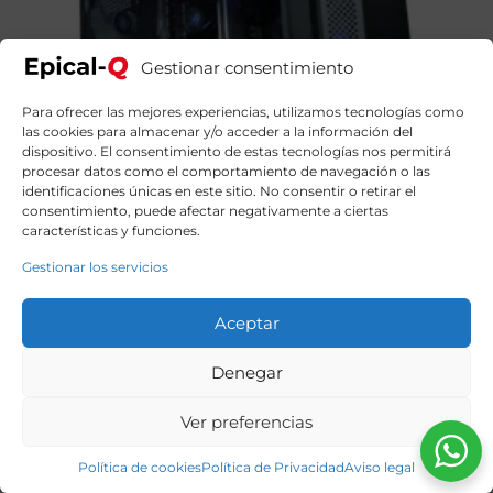
Gestionar consentimiento
Para ofrecer las mejores experiencias, utilizamos tecnologías como
las cookies para almacenar y/o acceder a la información del
dispositivo. El consentimiento de estas tecnologías nos permitirá
procesar datos como el comportamiento de navegación o las
identificaciones únicas en este sitio. No consentir o retirar el
consentimiento, puede afectar negativamente a ciertas
características y funciones.
Gestionar los servicios
Epical-Q Oak9 Falcon Intel Core i9 14900KF, 64GB,
Aceptar
2TB SDD + 2TB HDD, RTX 5070Ti + Windows 11 Home
4274,90
€
El
El
4844,90
€
Denegar
precio
precio
original
actual
era:
es:
Ver preferencias
4844,90€.
4274,90€.
Política de cookies
Política de Privacidad
Aviso legal