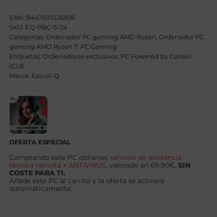
W
Silver
EAN:
8447691026926
XII
SKU:
EQ-PBC-S-24
AMD
Categorías:
Ryzen
Ordenador PC gaming AMD Ryzen
,
Ordenador PC
7
gaming AMD Ryzen 7
,
PC Gaming
9800X3D,
Etiquetas:
Ordenadores exclusivos
,
PC Powered by Corsair
48GB,
iCUE
2TB
Marca:
SSD
Epical-Q
NVME,
RTX
5080
+
Windows
11
Pro
cantidad
OFERTA ESPECIAL
Comprando este PC obtienes
servicio de asistencia
técnica remota + ANTIVIRUS
, valorado en 69.90€,
SIN
COSTE PARA TI.
Añade este PC al carrito y la oferta se activará
automáticamente.