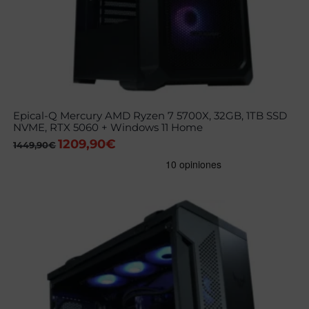
Epical-Q Mercury AMD Ryzen 7 5700X, 32GB, 1TB SSD
NVME, RTX 5060 + Windows 11 Home
1209,90
€
El
El
1449,90
€
precio
precio
original
actual
era:
es:
1449,90€.
1209,90€.