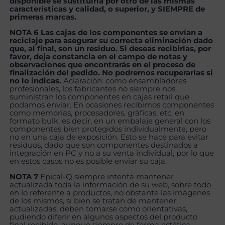
disponible se sustituiría por otro de las mismas
características y calidad, o superior, y SIEMPRE de
primeras marcas.
NOTA 6 Las cajas de los componentes se envían a
reciclaje para asegurar su correcta eliminación dado
que, al final, son un residuo. Si deseas recibirlas, por
favor, deja constancia en el campo de notas y
observaciones que encontrarás en el proceso de
finalización del pedido. No podremos recuperarlas si
no lo indicas.
Aclaración: como ensambladores
profesionales, los fabricantes no siempre nos
suministran los componentes en cajas retail que
podamos enviar. En ocasiones recibimos componentes
como memorias, procesadores, gráficas, etc, en
formato bulk, es decir, en un embalaje general con los
componentes bien protegidos individualmente, pero
no en una caja de exposición. Esto se hace para evitar
residuos, dado que son componentes destinados a
integración en PC y no a su venta individual, por lo que
en estos casos no es posible enviar su caja.
NOTA 7
Epical-Q siempre intenta mantener
actualizada toda la información de su web, sobre todo
en lo referente a productos, no obstante las imágenes
de los mismos, si bien se tratan de mantener
actualizadas, deben tomarse como orientativas,
pudiendo diferir en algunos aspectos del producto
final recibido, aunque siempre de forma estética,