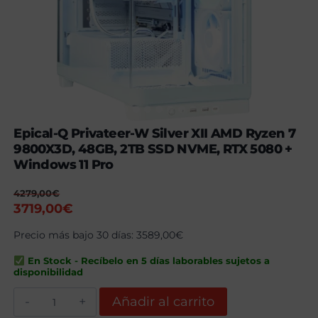
Epical-Q Privateer-W Silver XII AMD Ryzen 7
9800X3D, 48GB, 2TB SSD NVME, RTX 5080 +
Windows 11 Pro
4279,00
€
El
El
3719,00
€
precio
precio
Precio más bajo 30 días:
3589,00
€
original
actual
era:
es:
En Stock - Recíbelo en 5 días laborables sujetos a
4279,00€.
3719,00€.
disponibilidad
Epical-
Añadir al carrito
Q
Privateer-