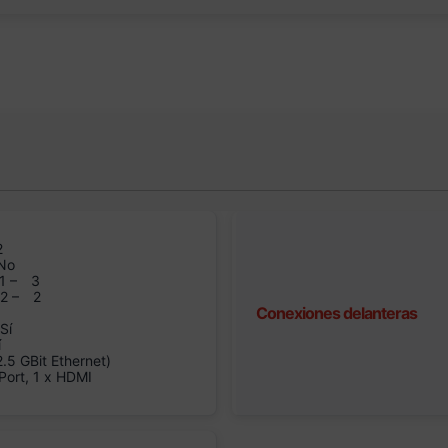
2
No
1 –
3
n2 –
2
Conexiones delanteras
Sí
í
5 GBit Ethernet)
Port, 1 x HDMI