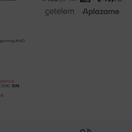
 gaming AMD
E
stencia
9.90€,
SIN
rá