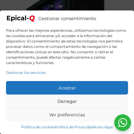
Gestionar consentimiento
Para ofrecer las mejores experiencias, utilizamos tecnologías como
las cookies para almacenar y/o acceder a la información del
dispositivo. El consentimiento de estas tecnologías nos permitirá
procesar datos como el comportamiento de navegación o las
identificaciones únicas en este sitio. No consentir o retirar el
consentimiento, puede afectar negativamente a ciertas
características y funciones.
Gestionar los servicios
Aceptar
Denegar
Ver preferencias
Epical-Q Lightning Intel Core i9 12900KF, 64GB, 2TB
SSD, RTX 5070Ti + Windows 11 Home
Política de cookies
Política de Privacidad
Aviso legal
3324,90
€
El
El
3774,90
€
precio
precio