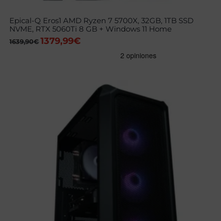
Epical-Q Eros1 AMD Ryzen 7 5700X, 32GB, 1TB SSD
NVME, RTX 5060Ti 8 GB + Windows 11 Home
1379,99
€
El
El
1639,90
€
precio
precio
original
actual
era:
es:
1639,90€.
1379,99€.