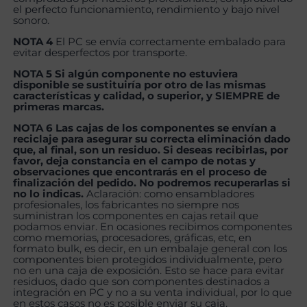
el perfecto funcionamiento, rendimiento y bajo nivel
sonoro.
NOTA 4
El PC se envía correctamente embalado para
evitar desperfectos por transporte.
NOTA 5 Si algún componente no estuviera
disponible se sustituiría por otro de las mismas
características y calidad, o superior, y SIEMPRE de
primeras marcas.
NOTA 6 Las cajas de los componentes se envían a
reciclaje para asegurar su correcta eliminación dado
que, al final, son un residuo. Si deseas recibirlas, por
favor, deja constancia en el campo de notas y
observaciones que encontrarás en el proceso de
finalización del pedido. No podremos recuperarlas si
no lo indicas.
Aclaración: como ensambladores
profesionales, los fabricantes no siempre nos
suministran los componentes en cajas retail que
podamos enviar. En ocasiones recibimos componentes
como memorias, procesadores, gráficas, etc, en
formato bulk, es decir, en un embalaje general con los
componentes bien protegidos individualmente, pero
no en una caja de exposición. Esto se hace para evitar
residuos, dado que son componentes destinados a
integración en PC y no a su venta individual, por lo que
en estos casos no es posible enviar su caja.