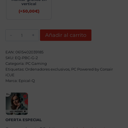
vertical
(+
50,00
€
)
Epical-
Añadir al carrito
Q
Privateer-
W
Gold
EAN:
0615402039185
I
SKU:
EQ-PBC-G-2
Intel
Categoría:
Core
PC Gaming
Ultra
Etiquetas:
Ordenadores exclusivos
,
PC Powered by Corsair
9
iCUE
285KF,
Marca:
Epical-Q
64GB,
4TB
SSD
NVME,
RTX
5090
+
Windows
11
OFERTA ESPECIAL
Pro
cantidad