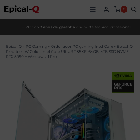
Saltar
original
actual
al
era:
es:
0
contenido
9729,00€.
8489,00€.
Tu PC con
3 años de garantía
y soporte técnico profesional
Epical-Q
»
PC Gaming
»
Ordenador PC gaming Intel Core
»
Epical-Q
Privateer-W Gold I Intel Core Ultra 9 285KF, 64GB, 4TB SSD NVME,
RTX 5090 + Windows 11 Pro