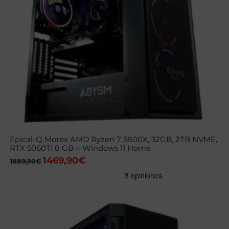
Epical-Q Morex AMD Ryzen 7 5800X, 32GB, 2TB NVME,
RTX 5060Ti 8 GB + Windows 11 Home
1469,90
€
El
El
1889,90
€
precio
precio
original
actual
era:
es:
1889,90€.
1469,90€.