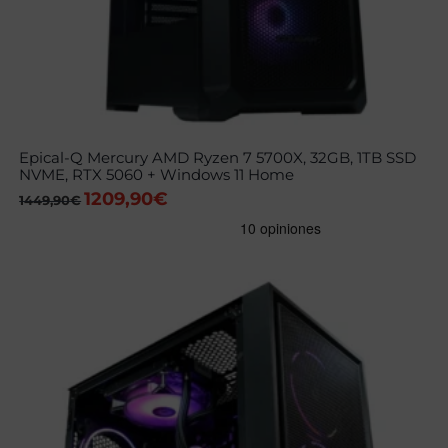
Epical-Q Mercury AMD Ryzen 7 5700X, 32GB, 1TB SSD
NVME, RTX 5060 + Windows 11 Home
1209,90
€
El
El
1449,90
€
precio
precio
original
actual
era:
es:
1449,90€.
1209,90€.