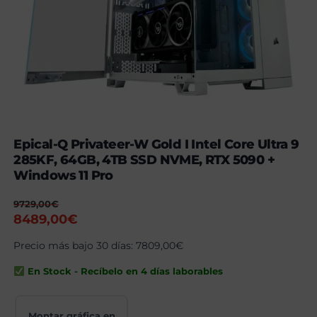
Epical-Q Privateer-W Gold I Intel Core Ultra 9
285KF, 64GB, 4TB SSD NVME, RTX 5090 +
Windows 11 Pro
9729,00
€
El
El
8489,00
€
precio
precio
Precio más bajo 30 días:
7809,00
€
original
actual
era:
es:
En Stock - Recíbelo en 4 días laborables
9729,00€.
8489,00€.
Montar gráfica en