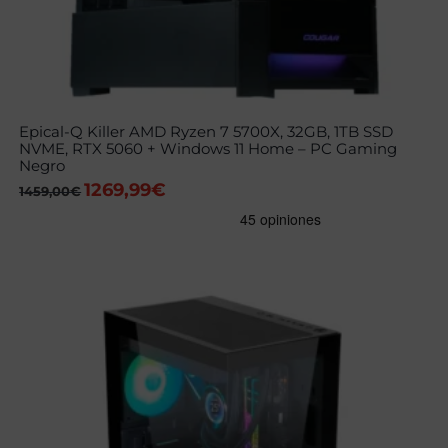
Epical-Q Killer AMD Ryzen 7 5700X, 32GB, 1TB SSD
NVME, RTX 5060 + Windows 11 Home – PC Gaming
Negro
1269,99
€
El
El
1459,00
€
precio
precio
original
actual
era:
es:
1459,00€.
1269,99€.