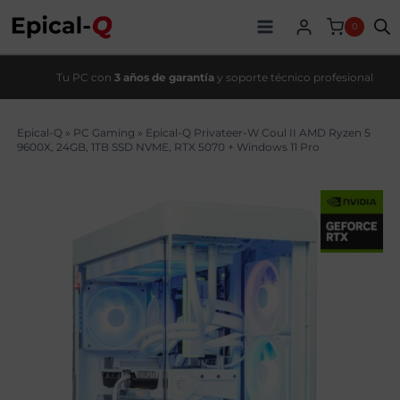
Saltar
original
actual
al
era:
es:
0
contenido
2309,00€.
2009,00€.
Tu PC con
3 años de garantía
y soporte técnico profesional
Epical-Q
»
PC Gaming
»
Epical-Q Privateer-W Coul II AMD Ryzen 5
9600X, 24GB, 1TB SSD NVME, RTX 5070 + Windows 11 Pro