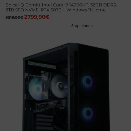
Epical-Q Comitt Intel Core i9 14900KF, 32GB DDR5,
2TB SSD NVME, RTX 5070 + Windows 11 Home
2799,90
€
El
El
3219,00
€
precio
precio
original
actual
era:
es:
3219,00€.
2799,90€.