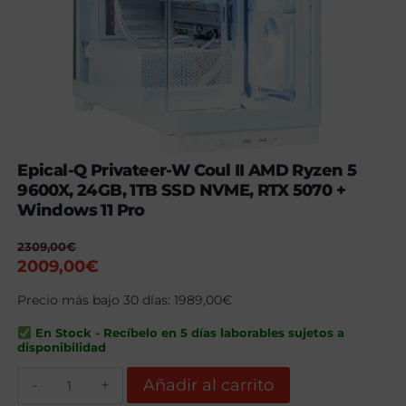
Epical-Q Privateer-W Coul II AMD Ryzen 5
9600X, 24GB, 1TB SSD NVME, RTX 5070 +
Windows 11 Pro
2309,00
€
El
El
2009,00
€
precio
precio
Precio más bajo 30 días:
1989,00
€
original
actual
era:
es:
En Stock - Recíbelo en 5 días laborables sujetos a
2309,00€.
2009,00€.
disponibilidad
Epical-
Añadir al carrito
Q
Privateer-