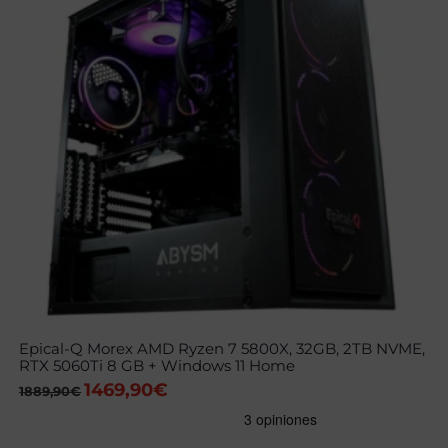
Epical-Q Morex AMD Ryzen 7 5800X, 32GB, 2TB NVME,
RTX 5060Ti 8 GB + Windows 11 Home
1469,90
€
El
El
1889,90
€
precio
precio
original
actual
era:
es: