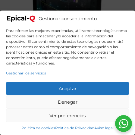
Gestionar consentimiento
Para ofrecer las mejores experiencias, utilizamos tecnologías como
las cookies para almacenar y/o acceder a la información del
dispositivo. El consentimiento de estas tecnologías nos permitirá
procesar datos como el comportamiento de navegación o las
identificaciones únicas en este sitio. No consentir o retirar el
consentimiento, puede afectar negativamente a ciertas
características y funciones.
Gestionar los servicios
Epical-Q Kurl Intel Core I7 14700KF, 32GB DDR5, 2TB
SSD NVME, RTX 5070 + Windows 11 Home
Aceptar
2259,99
€
El
El
2599,00
€
precio
precio
original
actual
Denegar
era:
es:
2599,00€.
2259,99€.
Ver preferencias
Política de cookies
Política de Privacidad
Aviso legal