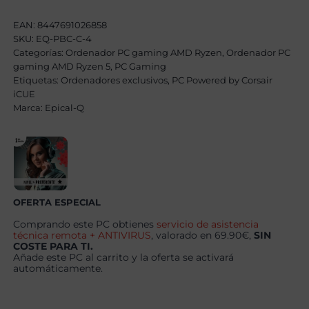
W
Coul
EAN:
8447691026858
II
SKU:
EQ-PBC-C-4
AMD
Categorías:
Ryzen
Ordenador PC gaming AMD Ryzen
,
Ordenador PC
5
gaming AMD Ryzen 5
,
PC Gaming
9600X,
Etiquetas:
Ordenadores exclusivos
,
PC Powered by Corsair
24GB,
iCUE
1TB
Marca:
SSD
Epical-Q
NVME,
RTX
5070
+
Windows
11
Pro
cantidad
OFERTA ESPECIAL
Comprando este PC obtienes
servicio de asistencia
técnica remota + ANTIVIRUS
, valorado en 69.90€,
SIN
COSTE PARA TI.
Añade este PC al carrito y la oferta se activará
automáticamente.