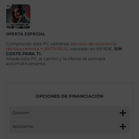
NVME,
RTX
5070
+
Windows
11
Pro
OFERTA ESPECIAL
cantidad
Comprando este PC obtienes
servicio de asistencia
técnica remota + ANTIVIRUS
, valorado en 69.90€,
SIN
COSTE PARA TI.
Añade este PC al carrito y la oferta se activará
automáticamente.
OPCIONES DE FINANCIACIÓN
Cetelem
Aplazame