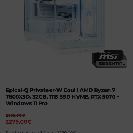
Epical-Q Privateer-W Coul I AMD Ryzen 7
7800X3D, 32GB, 1TB SSD NVME, RTX 5070 +
Windows 11 Pro
2609,00
€
El
El
2279,00
€
precio
precio
Precio más bajo 30 días:
2229,00
€