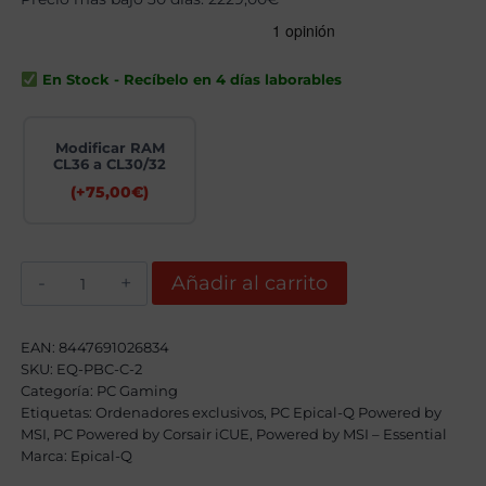
original
actual
era:
es:
2609,00€.
2279,00€.
En Stock - Recíbelo en 4 días laborables
Modificar RAM
CL36 a CL30/32
(+
75,00
€
)
Epical-
Añadir al carrito
Q
Privateer-
W
Coul
EAN:
8447691026834
I
SKU:
EQ-PBC-C-2
AMD
Categoría:
Ryzen
PC Gaming
7
Etiquetas:
Ordenadores exclusivos
,
PC Epical-Q Powered by
7800X3D,
MSI
,
PC Powered by Corsair iCUE
,
Powered by MSI – Essential
32GB,
Marca:
Epical-Q
1TB
SSD