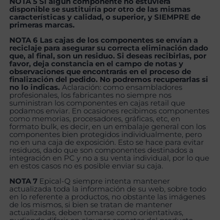
NOTA 5 Si algún componente no estuviera
disponible se sustituiría por otro de las mismas
características y calidad, o superior, y SIEMPRE de
primeras marcas.
NOTA 6 Las cajas de los componentes se envían a
reciclaje para asegurar su correcta eliminación dado
que, al final, son un residuo. Si deseas recibirlas, por
favor, deja constancia en el campo de notas y
observaciones que encontrarás en el proceso de
finalización del pedido. No podremos recuperarlas si
no lo indicas.
Aclaración: como ensambladores
profesionales, los fabricantes no siempre nos
suministran los componentes en cajas retail que
podamos enviar. En ocasiones recibimos componentes
como memorias, procesadores, gráficas, etc, en
formato bulk, es decir, en un embalaje general con los
componentes bien protegidos individualmente, pero
no en una caja de exposición. Esto se hace para evitar
residuos, dado que son componentes destinados a
integración en PC y no a su venta individual, por lo que
en estos casos no es posible enviar su caja.
NOTA 7
Epical-Q siempre intenta mantener
actualizada toda la información de su web, sobre todo
en lo referente a productos, no obstante las imágenes
de los mismos, si bien se tratan de mantener
actualizadas, deben tomarse como orientativas,