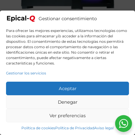
Gestionar consentimiento
Epical-Q Killer AMD Ryzen 7 5700X, 32GB, 1TB SSD
NVME, RTX 5060 + Windows 11 Home – PC Gaming
Negro
Para ofrecer las mejores experiencias, utilizamos tecnologías como
las cookies para almacenar y/o acceder a la información del
1269,99
€
El
El
1459,00
€
dispositivo. El consentimiento de estas tecnologías nos permitirá
precio
precio
original
actual
procesar datos como el comportamiento de navegación o las
era:
es:
identificaciones únicas en este sitio. No consentir o retirar el
1459,00€.
1269,99€.
consentimiento, puede afectar negativamente a ciertas
características y funciones.
Gestionar los servicios
Aceptar
Denegar
Ver preferencias
Política de cookies
Política de Privacidad
Aviso legal