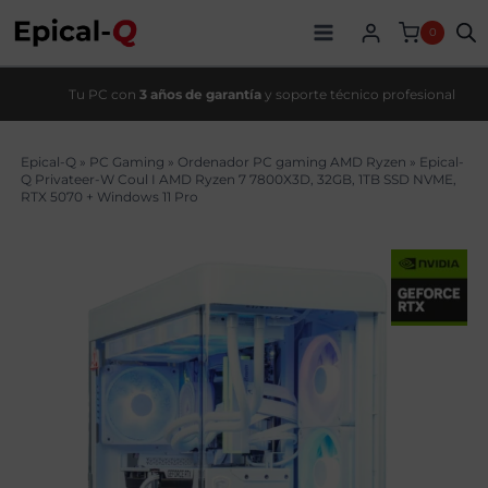
Saltar
original
actual
al
era:
es:
0
contenido
2609,00€.
2279,00€.
Tu PC con
3 años de garantía
y soporte técnico profesional
Epical-Q
»
PC Gaming
»
Ordenador PC gaming AMD Ryzen
»
Epical-
Q Privateer-W Coul I AMD Ryzen 7 7800X3D, 32GB, 1TB SSD NVME,
RTX 5070 + Windows 11 Pro