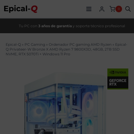
Saltar
original
actual
al
era:
es:
0
contenido
3689,00€.
3209,00€.
Tu PC con
3 años de garantía
y soporte técnico profesional
Epical-Q
»
PC Gaming
»
Ordenador PC gaming AMD Ryzen
»
Epical-
Q Privateer-W Bronze X AMD Ryzen 7 9800X3D, 48GB, 2TB SSD
NVME, RTX 5070Ti + Windows 11 Pro