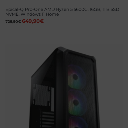
Epical-Q Pro-One AMD Ryzen 5 5600G, 16GB, 1TB SSD
NVME, Windows 11 Home
649,90
€
El
El
729,90
€
precio
precio
original
actual
era:
es:
729,90€.
649,90€.