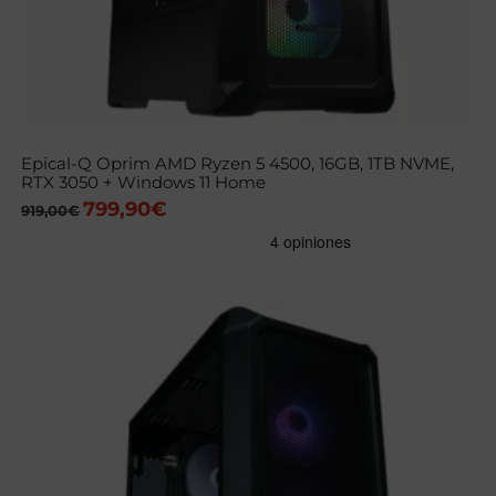
Epical-Q Oprim AMD Ryzen 5 4500, 16GB, 1TB NVME,
RTX 3050 + Windows 11 Home
799,90
€
El
El
919,00
€
precio
precio
original
actual
era:
es:
919,00€.
799,90€.