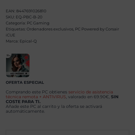
W
Bronze
EAN:
8447691026810
X
SKU:
EQ-PBC-B-20
AMD
Categoría:
Ryzen
PC Gaming
7
Etiquetas:
Ordenadores exclusivos
,
PC Powered by Corsair
9800X3D,
iCUE
48GB,
Marca:
Epical-Q
2TB
SSD
NVME,
RTX
5070Ti
+
Windows
11
Pro
OFERTA ESPECIAL
cantidad
Comprando este PC obtienes
servicio de asistencia
técnica remota + ANTIVIRUS
, valorado en 69.90€,
SIN
COSTE PARA TI.
Añade este PC al carrito y la oferta se activará
automáticamente.