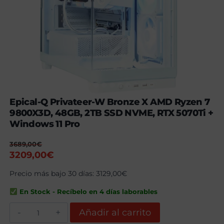
Epical-Q Privateer-W Bronze X AMD Ryzen 7
9800X3D, 48GB, 2TB SSD NVME, RTX 5070Ti +
Windows 11 Pro
3689,00
€
El
El
3209,00
€
precio
precio
Precio más bajo 30 días:
3129,00
€
original
actual
era:
es:
En Stock - Recíbelo en 4 días laborables
3689,00€.
3209,00€.
Epical-
Añadir al carrito
Q
Privateer-