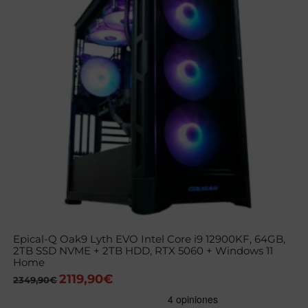
Epical-Q Oak9 Lyth EVO Intel Core i9 12900KF, 64GB,
2TB SSD NVME + 2TB HDD, RTX 5060 + Windows 11
Home
2119,90
€
El
El
2349,90
€
precio
precio
original
actual