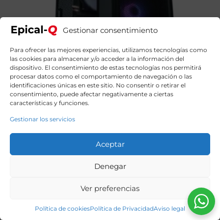
Gestionar consentimiento
Para ofrecer las mejores experiencias, utilizamos tecnologías como
las cookies para almacenar y/o acceder a la información del
dispositivo. El consentimiento de estas tecnologías nos permitirá
procesar datos como el comportamiento de navegación o las
identificaciones únicas en este sitio. No consentir o retirar el
consentimiento, puede afectar negativamente a ciertas
características y funciones.
Gestionar los servicios
Epical-Q Mercury AMD Ryzen 7 5700X, 32GB, 1TB SSD
NVME, RTX 5060 + Windows 11 Home
Aceptar
1209,90
€
El
El
1449,90
€
precio
precio
original
actual
Denegar
era:
es:
1449,90€.
1209,90€.
Ver preferencias
Política de cookies
Política de Privacidad
Aviso legal