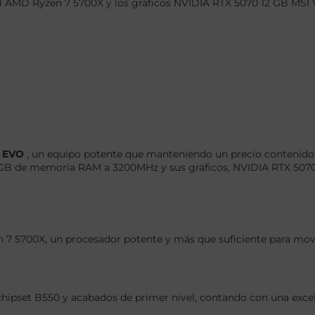
el AMD Ryzen 7 5700X y los gráficos NVIDIA RTX 5070 12 GB MSI 
n EVO
, un equipo potente que manteniendo un precio contenido 
B de memoria RAM a 3200MHz y sus gráficos, NVIDIA RTX 5070 1
 7 5700X, un procesador potente y más que suficiente para move
chipset B550 y acabados de primer nivel, contando con una exce