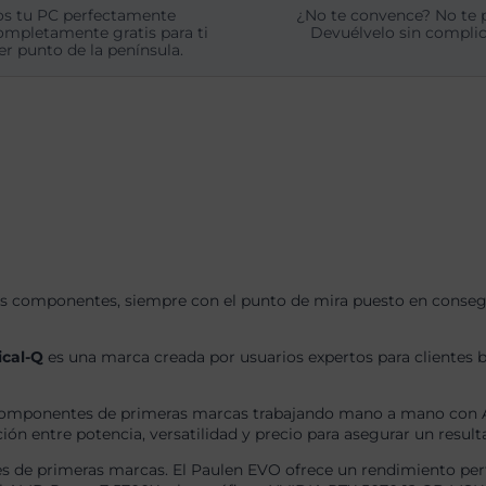
s tu PC perfectamente
¿No te convence? No te 
ompletamente gratis para ti
Devuélvelo sin complic
er punto de la península.
s componentes, siempre con el punto de mira puesto en consegui
ical-Q
es una marca creada por usuarios expertos para clientes b
omponentes de primeras marcas trabajando mano a mano con AS
ón entre potencia, versatilidad y precio para asegurar un result
 de primeras marcas. El Paulen EVO ofrece un rendimiento perf