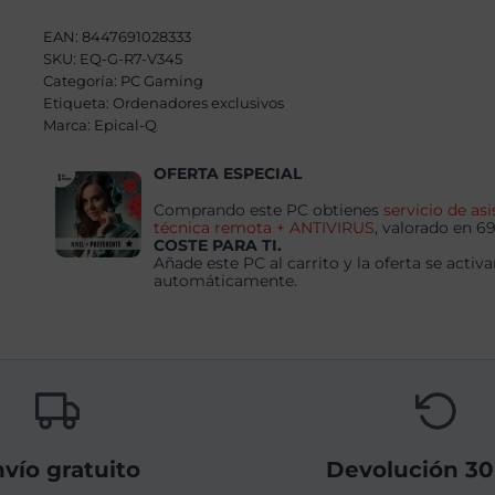
EVO
AMD
EAN:
8447691028333
Ryzen
SKU:
EQ-G-R7-V345
7
5700X,
Categoría:
PC Gaming
32GB,
Etiqueta:
Ordenadores exclusivos
1TB
Marca:
Epical-Q
SSD
NVME,
RTX
OFERTA ESPECIAL
5070
+
Comprando este PC obtienes
servicio de asi
Windows
técnica remota + ANTIVIRUS
, valorado en 6
11
COSTE PARA TI.
Pro
Añade este PC al carrito y la oferta se activa
cantidad
automáticamente.
vío gratuito
Devolución 30