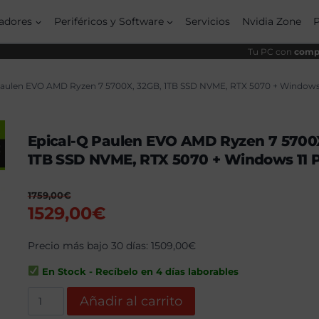
adores
Periféricos y Software
Servicios
Nvidia Zone
Tu PC con
compo
Paulen EVO AMD Ryzen 7 5700X, 32GB, 1TB SSD NVME, RTX 5070 + Windows 
Epical-Q Paulen EVO AMD Ryzen 7 5700
1TB SSD NVME, RTX 5070 + Windows 11 
1759,00
€
El
El
1529,00
€
precio
precio
original
Precio más bajo 30 días:
actual
1509,00
€
era:
es:
En Stock - Recíbelo en 4 días laborables
1759,00€.
1529,00€.
Epical-
Añadir al carrito
Q
Paulen