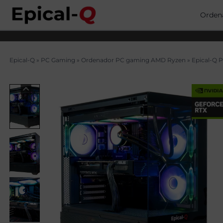
Saltar
al
Orden
contenido
Epical-Q
»
PC Gaming
»
Ordenador PC gaming AMD Ryzen
»
Epical-Q 