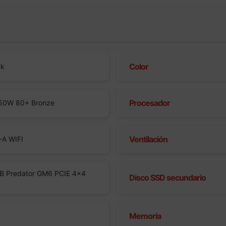
Color
ck
Procesador
50W 80+ Bronze
Ventilación
A WIFI
B Predator GM6 PCIE 4×4
Disco SSD secundario
Memoria