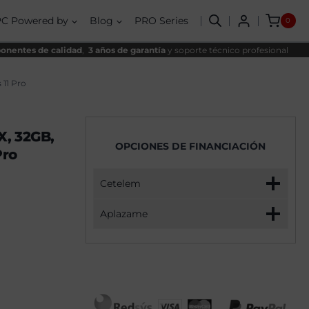
EVO
original
actual
AMD
era:
es:
PC Powered by
Blog
PRO Series
0
Ryzen
1759,00€.
1529,00€.
7
5700X,
nentes de calidad
,
3 años de garantía
y soporte técnico profesional
32GB,
1TB
SSD
11 Pro
NVME,
RTX
5070
+
X, 32GB,
Windows
OPCIONES DE FINANCIACIÓN
11
Pro
Pro
cantidad
Cetelem
Aplazame