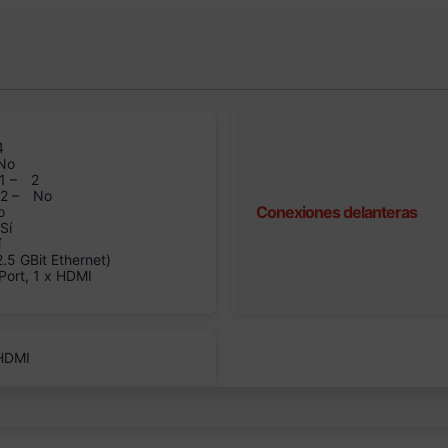
4
No
1 –
2
n2 –
No
Conexiones delanteras
o
Sí
í
5 GBit Ethernet)
Port, 1 x HDMI
 HDMI