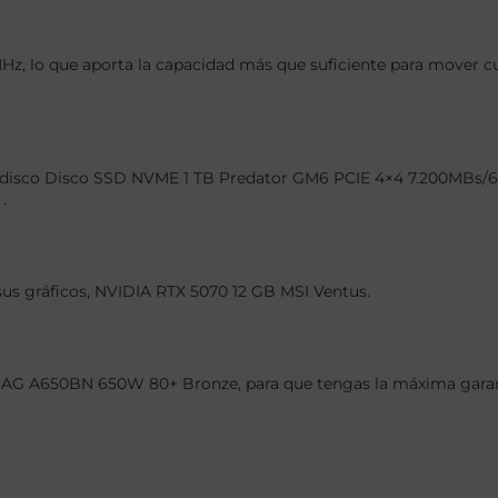
 lo que aporta la capacidad más que suficiente para mover cual
disco Disco SSD NVME 1 TB Predator GM6 PCIE 4×4 7.200MBs/6.20
.
 sus gráficos, NVIDIA RTX 5070 12 GB MSI Ventus.
AG A650BN 650W 80+ Bronze, para que tengas la máxima garantí