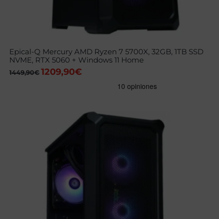
Epical-Q Mercury AMD Ryzen 7 5700X, 32GB, 1TB SSD
NVME, RTX 5060 + Windows 11 Home
1209,90
€
El
El
1449,90
€
precio
precio
original
actual
era:
es:
1449,90€.
1209,90€.