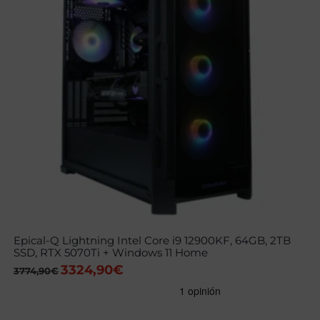
Epical-Q Lightning Intel Core i9 12900KF, 64GB, 2TB
SSD, RTX 5070Ti + Windows 11 Home
3324,90
€
El
El
3774,90
€
precio
precio
original
actual
era:
es:
3774,90€.
3324,90€.