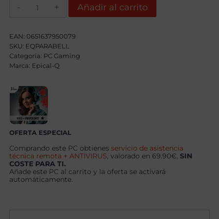
Epical-
Añadir al carrito
Q
Parabell
AMD
Ryzen
EAN:
0651637950079
7
SKU:
EQPARABELL
5800X,
Categoría:
32GB,
PC Gaming
2TB
Marca:
Epical-Q
SSD
NVME,
RTX
5060
+
Windows
11
Home
OFERTA ESPECIAL
cantidad
Comprando este PC obtienes
servicio de asistencia
técnica remota + ANTIVIRUS
, valorado en 69.90€,
SIN
COSTE PARA TI.
Añade este PC al carrito y la oferta se activará
automáticamente.