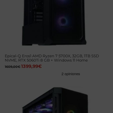
Epical-Q Eros1 AMD Ryzen 7 5700X, 32GB, 1TB SSD
NVME, RTX 5060Ti 8 GB + Windows 11 Home
1399,99
€
El
El
1609,00
€
precio
precio
original
actual
era:
es:
1609,00€.
1399,99€.