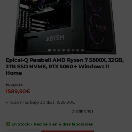
Epical-Q Parabell AMD Ryzen 7 5800X, 32GB,
2TB SSD NVME, RTX 5060 + Windows 11
Home
1769,90
€
El
El
1589,90
€
precio
precio
Precio más bajo 30 días:
1589,90
€
original
actual
era:
es:
1769,90€.
1589,90€.
En Stock - Recíbelo en 4 días laborables