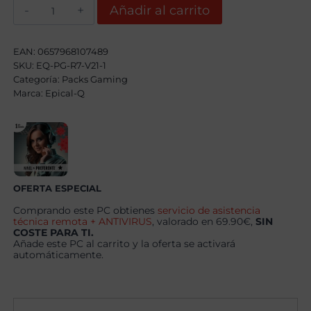
Epical-
Añadir al carrito
Q
Pack
Gaming
Epic108
EAN:
0657968107489
AMD
SKU:
EQ-PG-R7-V21-1
Ryzen
Categoría:
7
Packs Gaming
5800X,
Marca:
Epical-Q
32GB,
1TB
NVME,
RTX
5060Ti
8GB
+
Windows
OFERTA ESPECIAL
11
Pro
Comprando este PC obtienes
servicio de asistencia
+
técnica remota + ANTIVIRUS
, valorado en 69.90€,
SIN
Monitor
COSTE PARA TI.
27"
Añade este PC al carrito y la oferta se activará
180Hz
automáticamente.
+
Combo
Gaming
cantidad