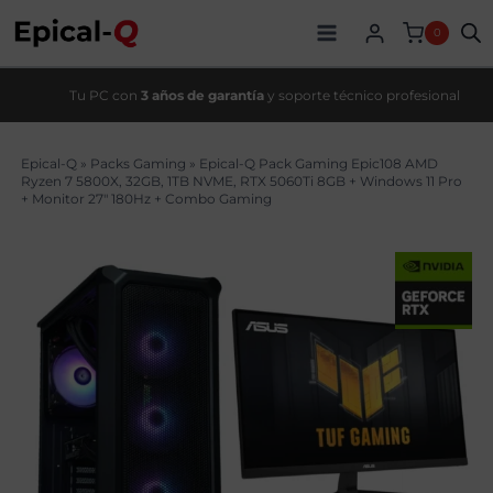
Saltar
original
actual
al
era:
es:
0
contenido
1899,00€.
1649,99€.
Tu PC con
3 años de garantía
y soporte técnico profesional
Epical-Q
»
Packs Gaming
»
Epical-Q Pack Gaming Epic108 AMD
Ryzen 7 5800X, 32GB, 1TB NVME, RTX 5060Ti 8GB + Windows 11 Pro
+ Monitor 27″ 180Hz + Combo Gaming