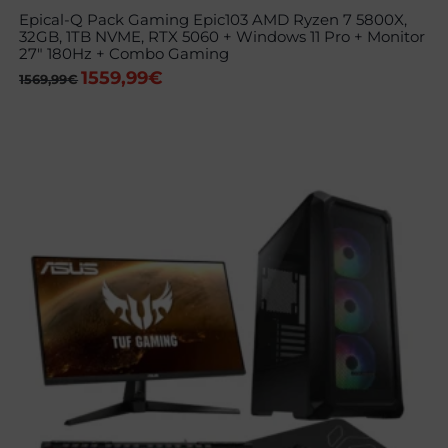
Epical-Q Pack Gaming Epic103 AMD Ryzen 7 5800X,
32GB, 1TB NVME, RTX 5060 + Windows 11 Pro + Monitor
27″ 180Hz + Combo Gaming
1559,99
€
El
El
1569,99
€
precio
precio
original
actual
era:
es:
1569,99€.
1559,99€.