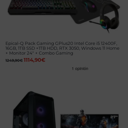
Epical-Q Pack Gaming GPlus20 Intel Core i5 12400F,
16GB, 1TB SSD +1TB HDD, RTX 3050, Windows 11 Home
+ Monitor 24″ + Combo Gaming
1114,90
€
El
El
1249,90
€
precio
precio
original
actual
era:
es:
1249,90€.
1114,90€.