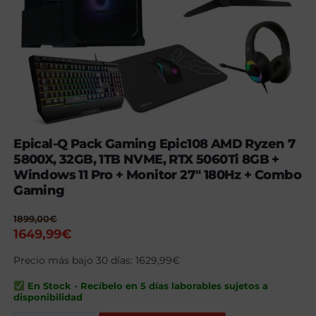
Epical-Q Pack Gaming Epic108 AMD Ryzen 7
5800X, 32GB, 1TB NVME, RTX 5060Ti 8GB +
Windows 11 Pro + Monitor 27″ 180Hz + Combo
Gaming
1899,00
€
El
El
1649,99
€
precio
precio
Precio más bajo 30 días:
1629,99
€
original
actual
era:
es:
En Stock - Recíbelo en 5 días laborables sujetos a
1899,00€.
1649,99€.
disponibilidad