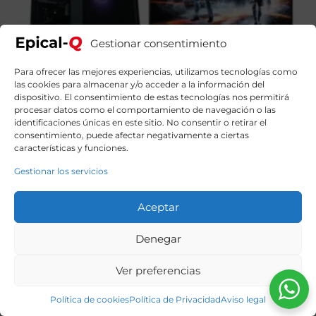
Gestionar consentimiento
Para ofrecer las mejores experiencias, utilizamos tecnologías como
las cookies para almacenar y/o acceder a la información del
dispositivo. El consentimiento de estas tecnologías nos permitirá
procesar datos como el comportamiento de navegación o las
identificaciones únicas en este sitio. No consentir o retirar el
consentimiento, puede afectar negativamente a ciertas
características y funciones.
Gestionar los servicios
Epical-Q Pack EPIC86 Intel Core i7 12700F, 32GB, 1TB
Aceptar
NVME, RTX5060 + Windows 11 Home + Monitor 27″
180hz FHD IPS + Combo Gaming
Denegar
1649,99
€
El
El
1899,00
€
precio
precio
original
actual
Ver preferencias
era:
es:
1899,00€.
1649,99€.
Política de cookies
Política de Privacidad
Aviso legal