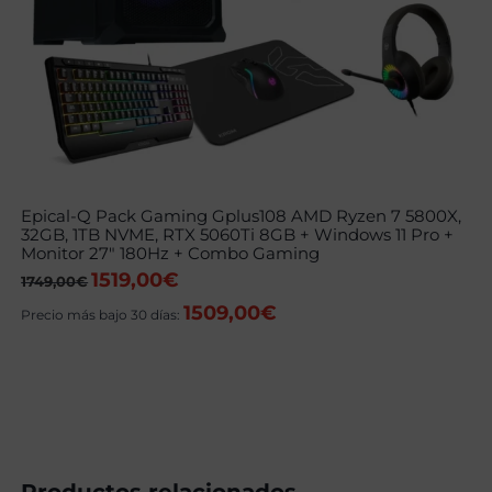
Epical-Q Pack Gaming Gplus108 AMD Ryzen 7 5800X,
32GB, 1TB NVME, RTX 5060Ti 8GB + Windows 11 Pro +
Monitor 27″ 180Hz + Combo Gaming
1519,00
€
El
El
1749,00
€
precio
precio
1509,00
€
original
actual
Precio más bajo 30 días:
era:
es:
1749,00€.
1519,00€.
Productos relacionados