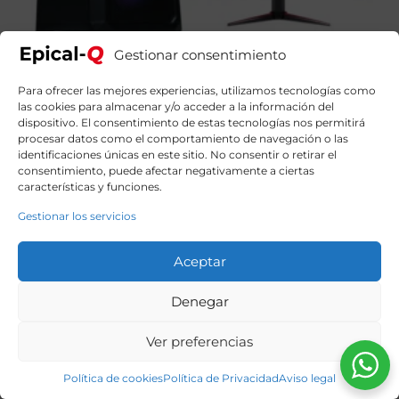
Gestionar consentimiento
Para ofrecer las mejores experiencias, utilizamos tecnologías como
las cookies para almacenar y/o acceder a la información del
dispositivo. El consentimiento de estas tecnologías nos permitirá
procesar datos como el comportamiento de navegación o las
identificaciones únicas en este sitio. No consentir o retirar el
consentimiento, puede afectar negativamente a ciertas
Epical-Q Pack EPIC86 Intel Core i7 12700F, 32GB, 1TB
características y funciones.
NVME, RTX5060 + Windows 11 Home + Monitor 27″
180hz FHD IPS + Combo Gaming
Gestionar los servicios
1649,99
€
El
El
1899,00
€
precio
precio
Aceptar
original
actual
era:
es:
1899,00€.
1649,99€.
Denegar
Ver preferencias
Política de cookies
Política de Privacidad
Aviso legal