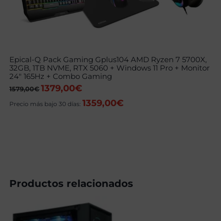
Epical-Q Pack Gaming Gplus104 AMD Ryzen 7 5700X,
32GB, 1TB NVME, RTX 5060 + Windows 11 Pro + Monitor
24″ 165Hz + Combo Gaming
1379,00
€
El
El
1579,00
€
precio
precio
1359,00
€
original
actual
Precio más bajo 30 días:
era:
es:
1579,00€.
1379,00€.
Productos relacionados