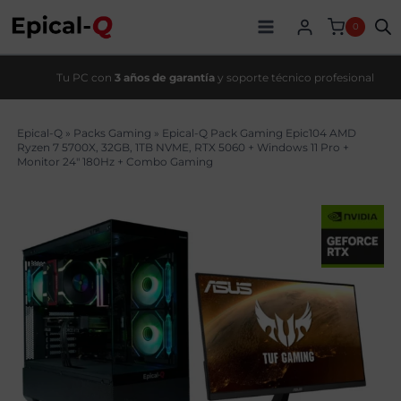
Saltar
original
actual
al
era:
es:
0
contenido
1709,00€.
1489,99€.
Tu PC con
3 años de garantía
y soporte técnico profesional
Epical-Q
»
Packs Gaming
»
Epical-Q Pack Gaming Epic104 AMD
Ryzen 7 5700X, 32GB, 1TB NVME, RTX 5060 + Windows 11 Pro +
Monitor 24″ 180Hz + Combo Gaming