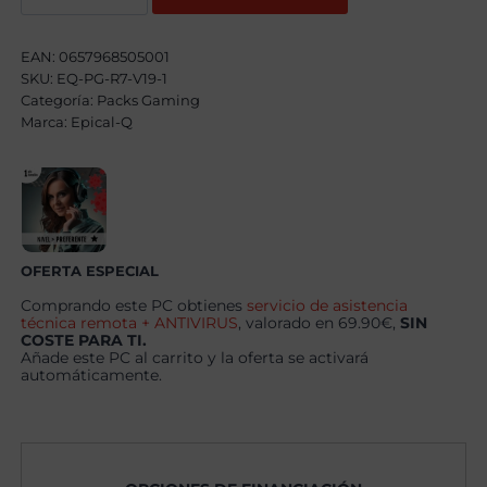
Pack
Gaming
Epic104
EAN:
0657968505001
AMD
SKU:
EQ-PG-R7-V19-1
Ryzen
Categoría:
7
Packs Gaming
5700X,
Marca:
Epical-Q
32GB,
1TB
NVME,
RTX
5060
+
Windows
11
OFERTA ESPECIAL
Pro
+
Comprando este PC obtienes
servicio de asistencia
Monitor
técnica remota + ANTIVIRUS
, valorado en 69.90€,
SIN
24"
COSTE PARA TI.
180Hz
Añade este PC al carrito y la oferta se activará
+
automáticamente.
Combo
Gaming
cantidad