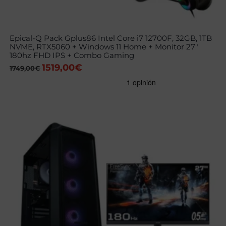
Epical-Q Pack Gplus86 Intel Core i7 12700F, 32GB, 1TB
NVME, RTX5060 + Windows 11 Home + Monitor 27″
180hz FHD IPS + Combo Gaming
1519,00
€
El
El
1749,00
€
precio
precio
original
actual
era:
es:
1749,00€.
1519,00€.