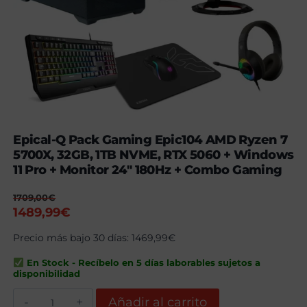
Epical-Q Pack Gaming Epic104 AMD Ryzen 7
5700X, 32GB, 1TB NVME, RTX 5060 + Windows
11 Pro + Monitor 24″ 180Hz + Combo Gaming
1709,00
€
El
El
1489,99
€
precio
precio
Precio más bajo 30 días:
1469,99
€
original
actual
era:
es:
En Stock - Recíbelo en 5 días laborables sujetos a
1709,00€.
1489,99€.
disponibilidad
Epical-
Añadir al carrito
Q