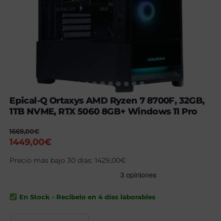
Epical-Q Ortaxys AMD Ryzen 7 8700F, 32GB,
1TB NVME, RTX 5060 8GB+ Windows 11 Pro
1669,00
€
El
El
1449,00
€
precio
precio
Precio más bajo 30 días:
1429,00
€
original
actual
era:
es:
1669,00€.
1449,00€.
En Stock - Recíbelo en 4 días laborables