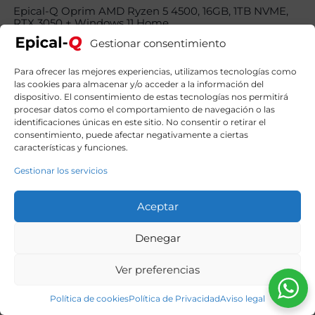
Epical-Q Oprim AMD Ryzen 5 4500, 16GB, 1TB NVME,
RTX 3050 + Windows 11 Home
799,90
€
El
El
919,00
€
Gestionar consentimiento
precio
precio
original
actual
Para ofrecer las mejores experiencias, utilizamos tecnologías como
era:
es:
las cookies para almacenar y/o acceder a la información del
919,00€.
799,90€.
dispositivo. El consentimiento de estas tecnologías nos permitirá
procesar datos como el comportamiento de navegación o las
identificaciones únicas en este sitio. No consentir o retirar el
consentimiento, puede afectar negativamente a ciertas
características y funciones.
Gestionar los servicios
Aceptar
Denegar
Ver preferencias
Política de cookies
Política de Privacidad
Aviso legal