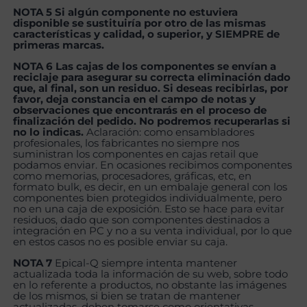
NOTA 5 Si algún componente no estuviera
disponible se sustituiría por otro de las mismas
características y calidad, o superior, y SIEMPRE de
primeras marcas.
NOTA 6 Las cajas de los componentes se envían a
reciclaje para asegurar su correcta eliminación dado
que, al final, son un residuo. Si deseas recibirlas, por
favor, deja constancia en el campo de notas y
observaciones que encontrarás en el proceso de
finalización del pedido. No podremos recuperarlas si
no lo indicas.
Aclaración: como ensambladores
profesionales, los fabricantes no siempre nos
suministran los componentes en cajas retail que
podamos enviar. En ocasiones recibimos componentes
como memorias, procesadores, gráficas, etc, en
formato bulk, es decir, en un embalaje general con los
componentes bien protegidos individualmente, pero
no en una caja de exposición. Esto se hace para evitar
residuos, dado que son componentes destinados a
integración en PC y no a su venta individual, por lo que
en estos casos no es posible enviar su caja.
NOTA 7
Epical-Q siempre intenta mantener
actualizada toda la información de su web, sobre todo
en lo referente a productos, no obstante las imágenes
de los mismos, si bien se tratan de mantener
actualizadas, deben tomarse como orientativas,