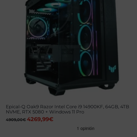
Epical-Q Oak9 Razor Intel Core i9 14900KF, 64GB, 4TB
NVME, RTX 5080 + Windows 11 Pro
4269,99
€
El
El
4909,00
€
precio
precio
original
actual
era:
es: