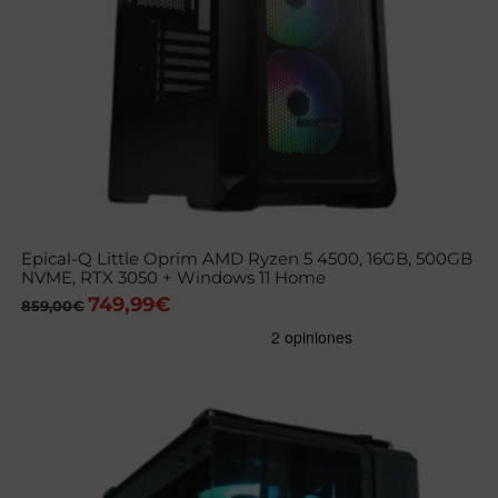
Epical-Q Little Oprim AMD Ryzen 5 4500, 16GB, 500GB
NVME, RTX 3050 + Windows 11 Home
749,99
€
El
El
859,00
€
precio
precio
original
actual
era:
es:
859,00€.
749,99€.