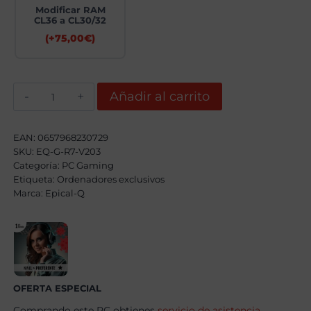
Modificar RAM
CL36 a CL30/32
(+
75,00
€
)
Epical-
Añadir al carrito
Q
Ortaxys
AMD
Ryzen
EAN:
0657968230729
7
SKU:
EQ-G-R7-V203
8700F,
Categoría:
32GB,
PC Gaming
1TB
Etiqueta:
Ordenadores exclusivos
NVME,
Marca:
Epical-Q
RTX
5060
8GB+
Windows
11
Pro
cantidad
OFERTA ESPECIAL
Comprando este PC obtienes
servicio de asistencia